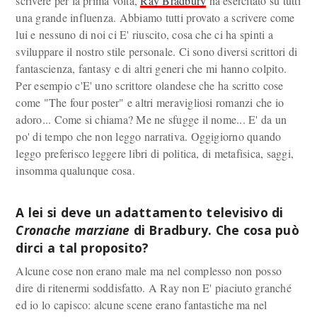
scrivere per la prima volta,
Ray Bradbury
ha esercitato su tutti
una grande influenza. Abbiamo tutti provato a scrivere come
lui e nessuno di noi ci E' riuscito, cosa che ci ha spinti a
sviluppare il nostro stile personale. Ci sono diversi scrittori di
fantascienza, fantasy e di altri generi che mi hanno colpito.
Per esempio c'E' uno scrittore olandese che ha scritto cose
come "The four poster" e altri meravigliosi romanzi che io
adoro... Come si chiama? Me ne sfugge il nome... E' da un
po' di tempo che non leggo narrativa. Oggigiorno quando
leggo preferisco leggere libri di politica, di metafisica, saggi,
insomma qualunque cosa.
A lei si deve un adattamento televisivo di
Cronache marziane
di Bradbury. Che cosa può
dirci a tal proposito?
Alcune cose non erano male ma nel complesso non posso
dire di ritenermi soddisfatto. A Ray non E' piaciuto granché
ed io lo capisco: alcune scene erano fantastiche ma nel