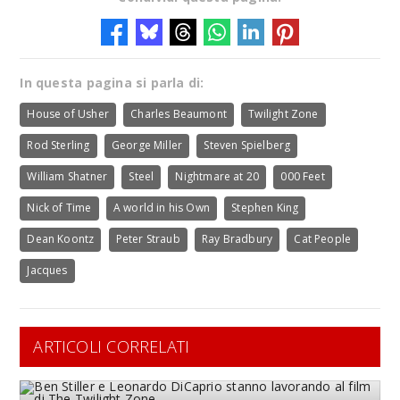
In questa pagina si parla di:
House of Usher
Charles Beaumont
Twilight Zone
Rod Sterling
George Miller
Steven Spielberg
William Shatner
Steel
Nightmare at 20
000 Feet
Nick of Time
A world in his Own
Stephen King
Dean Koontz
Peter Straub
Ray Bradbury
Cat People
Jacques
ARTICOLI CORRELATI