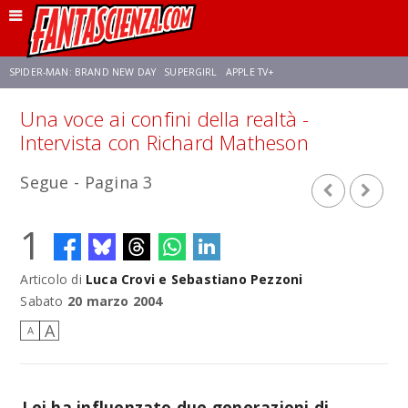
SPIDER-MAN: BRAND NEW DAY
SUPERGIRL
APPLE TV+
Una voce ai confini della realtà -
FRANCO RICCIARDIELLO
ZENDAYA
STAR TREK
AVENGERS: DOOMSDAY
Intervista con Richard Matheson
Segue - Pagina 3
NETFLIX
SADIE SINK
STAR TREK: STRANGE NEW WORLDS
1
Articolo di
Luca Crovi e Sebastiano Pezzoni
Sabato
20 marzo 2004
A
A
Lei ha influenzato due generazioni di