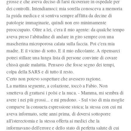
grosse e che aveva deciso di farsi ricoverare in ospedale per
dei controlli. Intendiamoci: mia sorella conosceva a memoria
la guida medica e si sentiva sempre afflitta da decine di
patologie immaginarie, quindi non ero minimamente
preoccupato. Oltre a lei, c'era il mio agente: da qualche tempo
aveva preso l'abitudine di andare in giro sempre con una
mascherina microporosa calata sulla faccia. Poi c'era mia
madre. E il vicino di sotto. E il mio edicolante. A ripensarci
potrei stillare una lunga lista di persone convinte di covare
chissà quale malattia. Pensavo che fosse segno dei tempi,
colpa della SARS e di tutto il resto.
Certo non potevo sospettare che avessero ragione
.
La mattina seguente, a colazione, toccò a Fabio. Non
smetteva di grattarsi i polsi e la nuca. - Mamma, mi sembra di
avere i nei più grossi... e mi prudono. - Sul viso di mia moglie
comparve la consueta espressione stoica; la stessa con cui mi
aveva informato, sette anni prima, di doversi sottoporre
all'isterectomia e la stessa offerta ai medici che la
informavano dell'errore e dello stato di perfetta salute di cui