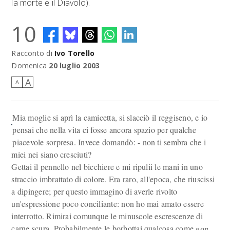
la morte e il Diavolo).
10
Racconto di
Ivo Torello
Domenica
20 luglio 2003
A
A
Mia moglie si aprì la camicetta, si slacciò il reggiseno, e io
pensai che nella vita ci fosse ancora spazio per qualche
piacevole sorpresa. Invece domandò: - non ti sembra che i
miei nei siano cresciuti?
Gettai il pennello nel bicchiere e mi ripulii le mani in uno
straccio imbrattato di colore. Era raro, all'epoca, che riuscissi
a dipingere; per questo immagino di averle rivolto
un'espressione poco conciliante: non ho mai amato essere
interrotto. Rimirai comunque le minuscole escrescenze di
carne scura. Probabilmente le borbottai qualcosa come
non