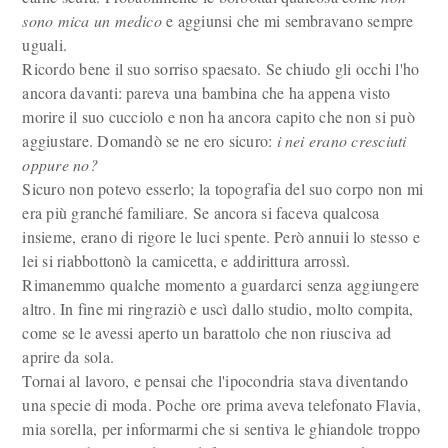
sono mica un medico
e aggiunsi che mi sembravano sempre
uguali.
Ricordo bene il suo sorriso spaesato. Se chiudo gli occhi l'ho
ancora davanti: pareva una bambina che ha appena visto
morire il suo cucciolo e non ha ancora capito che non si può
aggiustare. Domandò se ne ero sicuro:
i nei erano cresciuti
oppure no?
Sicuro non potevo esserlo; la topografia del suo corpo non mi
era più granché familiare. Se ancora si faceva qualcosa
insieme, erano di rigore le luci spente. Però annuii lo stesso e
lei si riabbottonò la camicetta, e addirittura arrossì.
Rimanemmo qualche momento a guardarci senza aggiungere
altro. In fine mi ringraziò e uscì dallo studio, molto compita,
come se le avessi aperto un barattolo che non riusciva ad
aprire da sola.
Tornai al lavoro, e pensai che l'ipocondria stava diventando
una specie di moda. Poche ore prima aveva telefonato Flavia,
mia sorella, per informarmi che si sentiva le ghiandole troppo