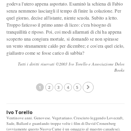
godeva l'utero appena asportato. Esaminò la schiena di Fabio
senza nemmeno lasciargli il tempo di finire la colazione. Per
quel giorno, decise all'istante, niente scuola. Subito a letto.
Troppo faticoso il primo anno di liceo: c'era bisogno di
tranquillità e riposo. Poi, coi modi allarmati di chi ha appena
scoperto una congiura mortale, si domandò se non spirasse
un vento stranamente caldo per dicembre; e cos'era quel cielo,
giallastro come se fosse carico di sabbia?
Tutti i diritti riservati ©2003 Ivo Torello e Associazione Delos
Books
1
2
3
4
5
Ivo Torello
Ventinove anni. Genovese. Vegetariano. Cresciuto leggendo Lovecraft,
Sade, Ballard e guardando troppe volte i film di David Cronenberg
(ovviamente questo Nuova Carne è un omaggio al maestro canadese).