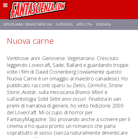
SPIDER-MAN: BRAND NEW DAY
SUPERGIRL
APPLE TV+
ZENDAYA
Nuova carne
FRANCO RICCIARDIELLO
AVENGERS: DOOMSDAY
STAR TREK
NETFLIX
Ventinove anni. Genovese. Vegetariano. Cresciuto
leggendo Lovecraft, Sade, Ballard e guardando troppe
SADIE SINK
STAR TREK: STRANGE NEW WORLDS
volte i film di David Cronenberg (ovviamente questo
Nuova Carne è un omaggio al maestro canadese). Ho
pubblicato racconti sparsi su
Delos
,
Carmilla
,
Strane
Storie
,
Avat
är, sulla messicana
Blanco Móvil
e
sull'antologia Solid
Sette anni oscuri
. Finalista in vari
premi di narrativa di genere, ho vinto l'edizione 2000
del Lovecraft. Mi occupo di horror per
FantasyMagazine. Sto provando anche a scrivere per il
cinema e ho quasi pronto un romanzo che parla
soprattutto di sesso (senza naturalmente dimenticare