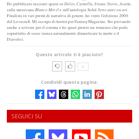
Ho pubblicato racconti sparsi su
Delos
,
Carmilla
,
Strane Storie
,
Avat
är,
sulla messicana
Blanco Móvil
e sull'antologia Solid
Sette anni oscuri
.
Finalista in vari premi di narrativa di genere, ho vinto l'edizione 2000
del Lovecraft. Mi occupo di horror per FantasyMagazine. Sto provando
anche a scrivere per il cinema e ho quasi pronto un romanzo che parla
soprattutto di sesso (senza naturalmente dimenticare la morte e il
Diavolo).
Questo articolo ti è piaciuto?
6
Condividi questa pagina:
SEGUICI SU