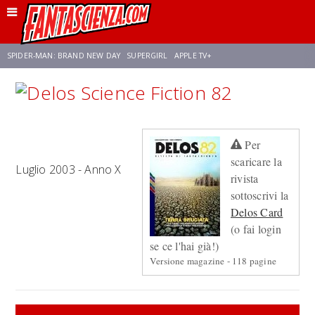
SPIDER-MAN: BRAND NEW DAY
SUPERGIRL
APPLE TV+
FRANCO RICCIARDIELLO
ZENDAYA
STAR TREK
AVENGERS: DOOMSDAY
Per
NETFLIX
SADIE SINK
STAR TREK: STRANGE NEW WORLDS
scaricare la
Luglio 2003 - Anno X
rivista
sottoscrivi la
Delos Card
(o fai login
se ce l'hai già!)
Versione magazine - 118 pagine