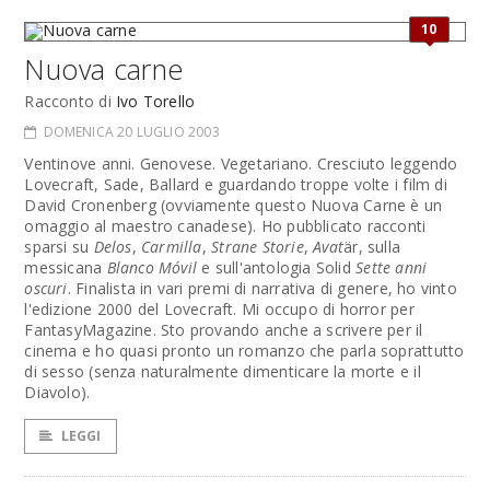
10
Nuova carne
Racconto di
Ivo Torello
DOMENICA 20 LUGLIO 2003
Ventinove anni. Genovese. Vegetariano. Cresciuto leggendo
Lovecraft, Sade, Ballard e guardando troppe volte i film di
David Cronenberg (ovviamente questo Nuova Carne è un
omaggio al maestro canadese). Ho pubblicato racconti
sparsi su
Delos
,
Carmilla
,
Strane Storie
,
Avat
är, sulla
messicana
Blanco Móvil
e sull'antologia Solid
Sette anni
oscuri
. Finalista in vari premi di narrativa di genere, ho vinto
l'edizione 2000 del Lovecraft. Mi occupo di horror per
FantasyMagazine. Sto provando anche a scrivere per il
cinema e ho quasi pronto un romanzo che parla soprattutto
di sesso (senza naturalmente dimenticare la morte e il
Diavolo).
LEGGI