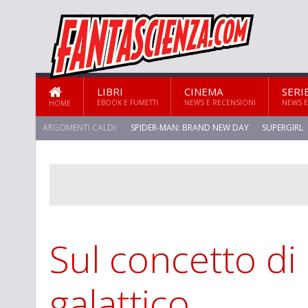
LIBRI
CINEMA
SERI
EBOOK E FUMETTI
NEWS E RECENSIONI
NEWS E
HOME
ARGOMENTI CALDI:
SPIDER-MAN: BRAND NEW DAY
SUPERGIRL
Sul concetto di
galattico