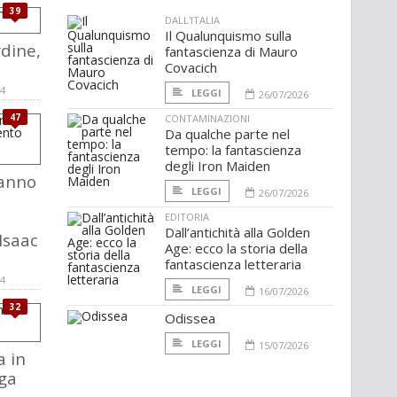
39
DALL'ITALIA
Il Qualunquismo sulla
rdine,
fantascienza di Mauro
Covacich
14
LEGGI
26/07/2026
47
CONTAMINAZIONI
Da qualche parte nel
tempo: la fantascienza
degli Iron Maiden
anno
LEGGI
26/07/2026
EDITORIA
Dall’antichità alla Golden
 Isaac
Age: ecco la storia della
fantascienza letteraria
14
LEGGI
16/07/2026
32
Odissea
LEGGI
15/07/2026
a in
aga