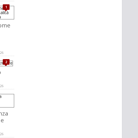
1
come
a
026
2
o
026
nza
de
026