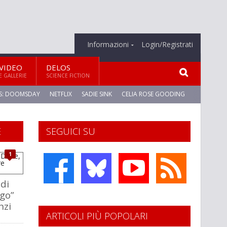
Informazioni
Login/Registrati
VIDEO
DELOS
E GALLERIE
SCIENCE FICTION
S: DOOMSDAY
NETFLIX
SADIE SINK
CELIA ROSE GOODING
E
SEGUICI SU
1
di
ago”
nzi
ARTICOLI PIÙ POPOLARI