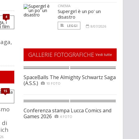
CINEMA
Supergirl è un po' un
disastro
4
LEGGI
8/07/2026
o
saga,
GALLERIE FOTOGRAFICHE
Vedi tutte
SpaceBalls The Almighty Schwartz Saga
(A.S.S.)
10 FOTO
15
ismo
Conferenza stampa Lucca Comics and
Games 2026
4 FOTO
 di
ich
026