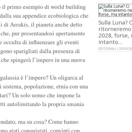
 il primo esempio di world building
 dalla sua appendice ecobiologica che
Sulla Luna? C
i di Arrakis, il pianeta anche detto
ritorneremo
che, pur presentandosi apertamente
2028, forse,
 occulta di influenzare gli eventi
intanto…
EDITORIALI / 22/03/2
ngono sparigliati dalla presenza di
 che spingerà l’impero in una nuova
galassia è l’impero? Un oligarca al
i sistema, popolazione, etnia con una
ilitari? Un solo uomo che impone la
utti autolimitando la propria smania
fondato, ma su cosa? Come hanno
ono stati conquistati, convinti con