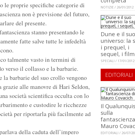
completa
 le proprie specifiche categorie di
NOTIZIE / 26/01/2012
tascienza non è previsione del futuro,
rlare del presente.
 fantascienza stanno presentando le
Dune e il su
universo: la 
mente fatte salve tutte le infedeltà
i prequel, i
scono.
sequel, i film
co talmente vasto in termini di
SPECIALI / 17/01/2012
 verso il collasso e la barbarie.
EDITORIALI
e la barbarie del suo crollo vengono
na grazie alle manovre di Hari Seldon,
una società scientifica occulta con lo
arbarimento e custodire le ricchezze
Il Qualunqu
sulla
ocietà per riportarla più facilmente ad
fantascienza
Mauro Covac
parlava della caduta dell’impero
EDITORIALI / 26/07/2