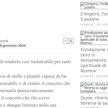
L’impero, l’o
il potere
RUBRICHE / 29/11/20
A
unedì
A
9 gennaio 2024
Fondazione 
zero: il
testamento
i renderla così ineluttabile per tanti
spirituale di
Asimov
esa di stelle e pianeti capace di far
RUBRICHE / 26/01/20
urabili, e di contro il concetto che
governarla democraticamente.
il concetto che chi scrive
Dune, ritorn
libreria la s
 e dunque limitato nella sua