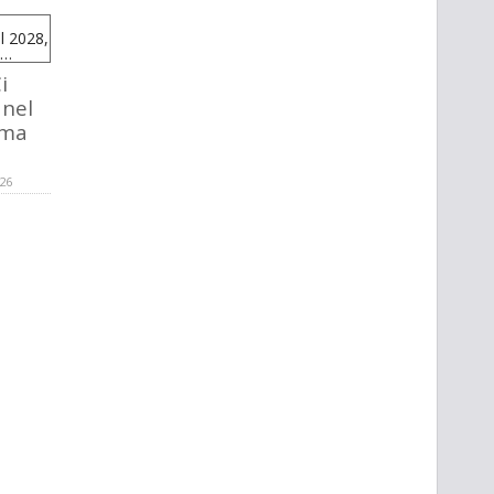
i
 nel
 ma
026