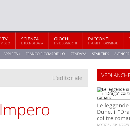
E TV
SCIENZA
GIOCHI
RACCONTI
 VIDEO
E TECNOLOGIA
E VIDEOGIOCHI
E FUMETTI ORIGINALI
APPLE TV+
FRANCO RICCIARDIELLO
ZENDAYA
STAR TREK
AVENGER
VEDI ANCH
L'editoriale
 Impero
Le leggende 
Dune, il “Dr
coi tre roma
NOTIZIE / 23/11/2023