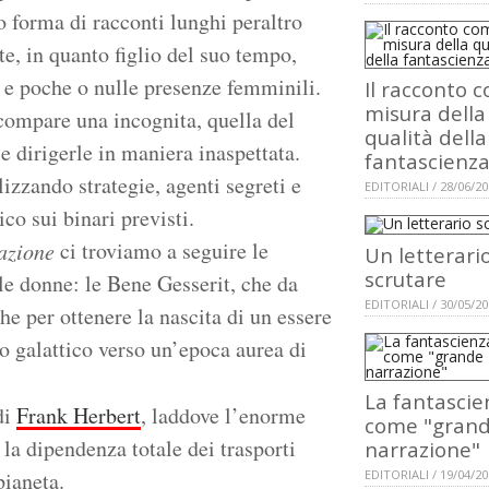
o forma di racconti lunghi peraltro
e, in quanto figlio del suo tempo,
 e poche o nulle presenze femminili.
Il racconto 
misura della
 compare una incognita, quella del
qualità della
 e dirigerle in maniera inaspettata.
fantascienz
lizzando strategie, agenti segreti e
EDITORIALI / 28/06/2
ico sui binari previsti.
ci troviamo a seguire le
azione
Un letterari
scrutare
le donne: le Bene Gesserit, che da
EDITORIALI / 30/05/2
he per ottenere la nascita di un essere
o galattico verso un’epoca aurea di
La fantascie
di
Frank Herbert
, laddove l’enorme
come "gran
la dipendenza totale dei trasporti
narrazione"
pianeta.
EDITORIALI / 19/04/2