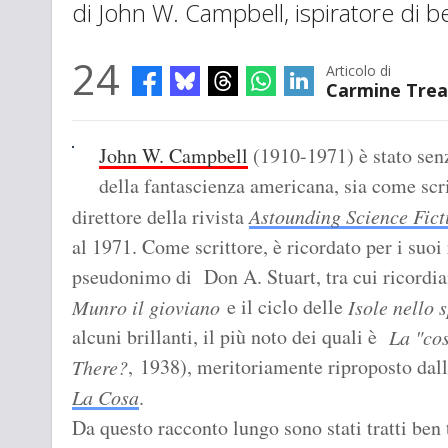
di John W. Campbell, ispiratore di be
24
Articolo di
Carmine Trea
John W. Campbell
(1910-1971) è stato sen
della fantascienza americana, sia come scrit
direttore della rivista
Astounding Science Fict
al 1971. Come scrittore, è ricordato per i suoi
pseudonimo di Don A. Stuart, tra cui ricordi
e il ciclo delle
Munro il gioviano
Isole nello 
alcuni brillanti, il più noto dei quali è
La "co
, 1938), meritoriamente riproposto dal
There?
La Cosa
.
Da questo racconto lungo sono stati tratti ben t