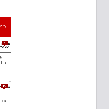
SSO
1
e
alla
15
ismo