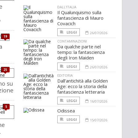
e
DALL'ITALIA
Il Qualunquismo sulla
fantascienza di Mauro
o
Covacich
LEGGI
26/07/2026
19
CONTAMINAZIONI
a
Da qualche parte nel
tempo: la fantascienza
degli Iron Maiden
LEGGI
26/07/2026
25
EDITORIA
Dall’antichità alla Golden
no su
Age: ecco la storia della
zione
fantascienza letteraria
LEGGI
16/07/2026
5
Odissea
LEGGI
15/07/2026
he
.