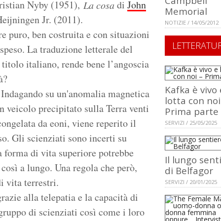
Campbell
ristian Nyby (1951),
di
John
La cosa
Memorial
ijningen Jr. (2011).
NOTIZIE / 14/05/2012
re puro, ben costruita e con situazioni
LETTERATU
sospeso. La traduzione letterale del
 titolo italiano, rende bene l’angoscia
à?
Kafka è vivo 
e. Indagando su un'anomalia magnetica
lotta con noi
un veicolo precipitato sulla Terra venti
Prima parte
congelata da eoni, viene reperito il
SERVIZI / 25/05/2025
o. Gli scienziati sono incerti su
 forma di vita superiore potrebbe
Il lungo sent
 così a lungo. Una regola che però,
di Belfagor
 vita terrestri.
SERVIZI / 20/01/2025
azie alla telepatia e la capacità di
gruppo di scienziati così come i loro