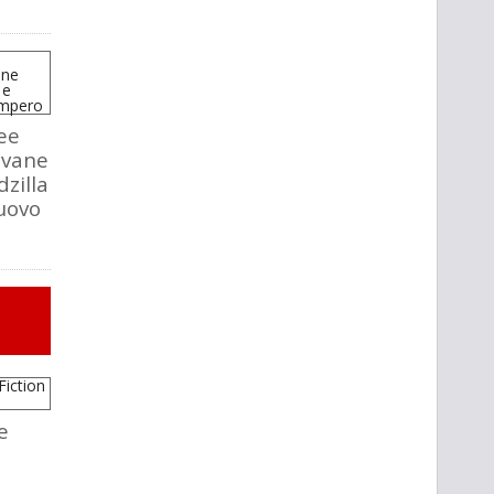
ee
iovane
dzilla
nuovo
e