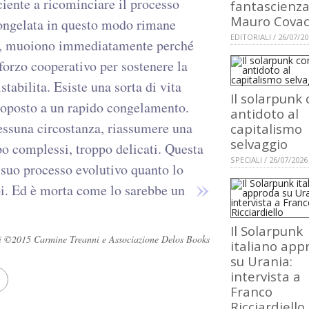
ciente a ricominciare il processo
fantascienza
Mauro Covac
scongelata in questo modo rimane
EDITORIALI / 26/07/2
no, muoiono immediatamente perché
forzo cooperativo per sostenere la
tabilita. Esiste una sorta di vita
Il solarpunk
ttoposto a un rapido congelamento.
antidoto al
essuna circostanza, riassumere una
capitalismo
selvaggio
po complessi, troppo delicati. Questa
SPECIALI / 26/07/2026
l suo processo evolutivo quanto lo
oi. Ed è morta come lo sarebbe un
Il Solarpunk
rvati ©2015 Carmine Treanni e Associazione Delos Books
italiano app
su Urania:
intervista a
Franco
Ricciardiello