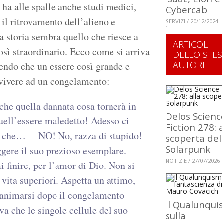
ha alle spalle anche studi medici,
Cybercab
 il ritrovamento dell’alieno e
SERVIZI / 20/12/2024
a storia sembra quello che riesce a
ARTICOLI
osì straordinario. Ecco come si arriva
DELLO STE
AUTORE
cendo che un essere così grande e
vvivere ad un congelamento:
che quella dannata cosa tornerà in
Delos Scienc
uell’essere maledetto! Adesso ci
Fiction 278: 
ini che…— NO! No, razza di stupido!
scoperta del
Solarpunk
ggere il suo prezioso esemplare. —
NOTIZIE / 27/07/2026
i finire, per l’amor di Dio. Non si
vita superiori. Aspetta un attimo,
ianimarsi dopo il congelamento
Il Qualunqu
va che le singole cellule del suo
sulla