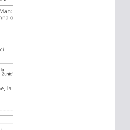
Man:
nna o
ci
e, la
i