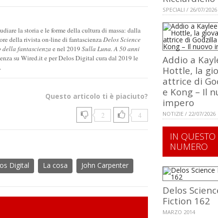
SPECIALI / 26/07/2026
diare la storia e le forme della cultura di massa: dalla
tore della rivista on-line di fantascienza
Delos Science
o della fantascienza
e nel 2019
Sulla Luna. A 50 anni
cienza su Wired.it e per Delos Digital cura dal 2019 le
Addio a Kayl
.
Hottle, la g
attrice di Go
e Kong – Il 
Questo articolo ti è piaciuto?
impero
NOTIZIE / 22/07/2026
2
4
IN QUESTO
NUMERO
os Digital
La cosa
John Carpenter
Delos Scienc
Fiction 162
MARZO 2014