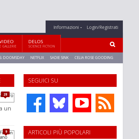
Informazioni
Login/Registrati
VIDEO
DELOS
E GALLERIE
SCIENCE FICTION
S: DOOMSDAY
NETFLIX
SADIE SINK
CELIA ROSE GOODING
E
SEGUICI SU
28
da un
ARTICOLI PIÙ POPOLARI
9