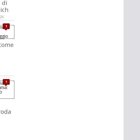
 di
ich
026
1
 come
1
roda