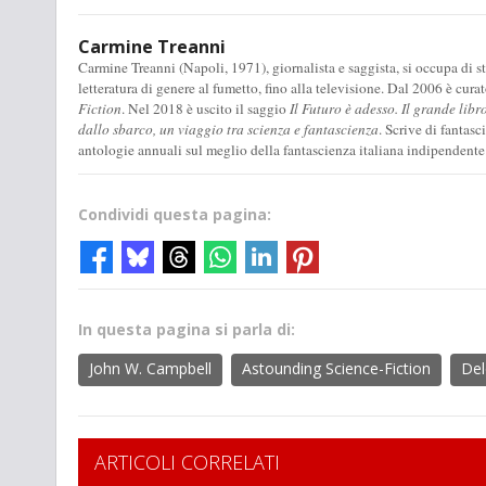
Carmine Treanni
Carmine Treanni (Napoli, 1971), giornalista e saggista, si occupa di stu
letteratura di genere al fumetto, fino alla televisione. Dal 2006 è cura
Fiction
. Nel 2018 è uscito il saggio
Il Futuro è adesso. Il grande libr
dallo sbarco, un viaggio tra scienza e fantascienza
. Scrive di fantas
antologie annuali sul meglio della fantascienza italiana indipendente
Condividi questa pagina:
In questa pagina si parla di:
John W. Campbell
Astounding Science-Fiction
Del
ARTICOLI CORRELATI