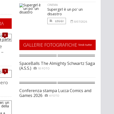
CINEMA
Supergirl è un po' un
disastro
LEGGI
8/07/2026
RA
3
GALLERIE FOTOGRAFICHE
Vedi tutte
e
 –
SpaceBalls The Almighty Schwartz Saga
(A.S.S.)
10 FOTO
1
iero
Conferenza stampa Lucca Comics and
Games 2026
4 FOTO