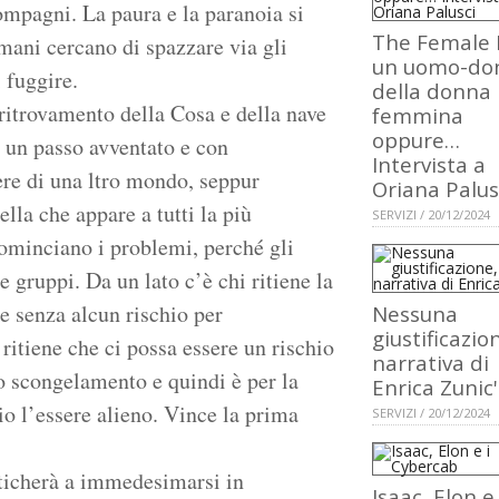
ompagni. La paura e la paranoia si
The Female 
mani cercano di spazzare via gli
un uomo-do
 fuggire.
della donna
 ritrovamento della Cosa e della nave
femmina
oppure…
o un passo avventato e con
Intervista a
sere di una ltro mondo, seppur
Oriana Palus
lla che appare a tutti la più
SERVIZI / 20/12/2024
cominciano i problemi, perché gli
 gruppi. Da un lato c’è chi ritiene la
e senza alcun rischio per
Nessuna
giustificazion
ritiene che ci possa essere un rischio
narrativa di
lo scongelamento e quindi è per la
Enrica Zunic'
io l’essere alieno. Vince la prima
SERVIZI / 20/12/2024
faticherà a immedesimarsi in
Isaac, Elon e 