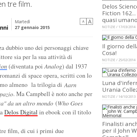
n tre film.
Delos Scienc
Fiction 162...
quasi uman
A
Martedì
A
nni
27 gennaio 2015
NOTIZIE / 17/03/2014
Il giorno dell
za dubbio uno dei personaggi chiave
Cosa!
tore sia per la sua attività di
NOTIZIE / 25/02/2014
ion
(diventata poi
Analog
) dal 1937
 romanzi di space opera, scritti con lo
Luna d'infer
amo almeno la trilogia di
Aarn
Urania Colle
. Ma Campbell è noto anche per
spazio
NOTIZIE / 14/10/2013
(
sa" da un altro mondo
Who Goes
la
Delos Digital
in ebook con il titolo
Finalisti anc
re film, di cui i primi due
per il John W