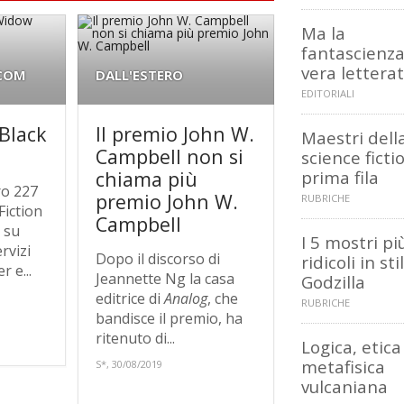
Ma la
fantascienza
vera lettera
.COM
DALL'ESTERO
EDITORIALI
 Black
Il premio John W.
Maestri dell
Campbell non si
science ficti
chiama più
prima fila
ro 227
premio John W.
RUBRICHE
Fiction
Campbell
 su
I 5 mostri pi
rvizi
Dopo il discorso di
ridicoli in sti
 e...
Jeannette Ng la casa
Godzilla
editrice di
Analog
, che
RUBRICHE
bandisce il premio, ha
ritenuto di...
Logica, etica
metafisica
S*, 30/08/2019
vulcaniana