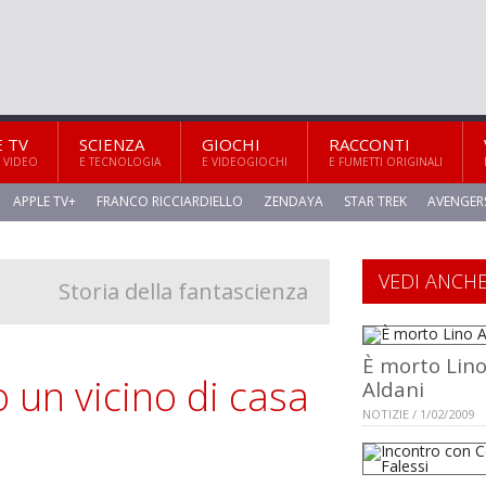
E TV
SCIENZA
GIOCHI
RACCONTI
 VIDEO
E TECNOLOGIA
E VIDEOGIOCHI
E FUMETTI ORIGINALI
APPLE TV+
FRANCO RICCIARDIELLO
ZENDAYA
STAR TREK
AVENGER
VEDI ANCH
Storia della fantascienza
È morto Lin
 un vicino di casa
Aldani
NOTIZIE / 1/02/2009