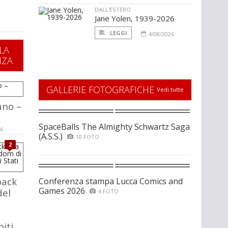
a
DALL'ESTERO
Jane Yolen, 1939-2026
LEGGI
4/08/2026
LA
NZA
GALLERIE FOTOGRAFICHE
Vedi tutte
ano –
SpaceBalls The Almighty Schwartz Saga
26
(A.S.S.)
10 FOTO
2
back
Conferenza stampa Lucca Comics and
Games 2026
del
4 FOTO
a
niti