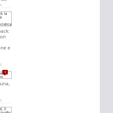
25
ack:
ion
ne e
25
1
 luna,
25