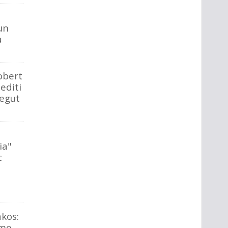
un
a
obert
nediti
negut
ia"
c
akos:
ome