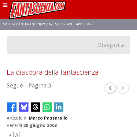
SPIDER-MAN: BRAND NEW DAY
SUPERGIRL
APPLE TV+
Diaspora
FRANCO RICCIARDIELLO
ZENDAYA
STAR TREK
AVENGERS: DOOMSDAY
NETFLIX
SADIE SINK
STAR TREK: STRANGE NEW WORLDS
La diaspora della fantascienza
Segue - Pagina 3
Articolo di
Marco Passarello
Venerdì
20 giugno 2003
A
A