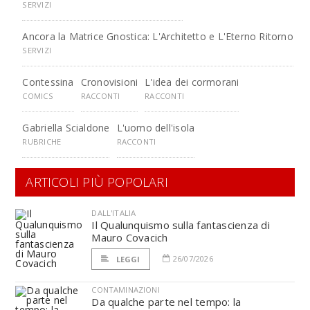
SERVIZI
Ancora la Matrice Gnostica: L'Architetto e L'Eterno Ritorno
SERVIZI
Contessina
Cronovisioni
L'idea dei cormorani
COMICS
RACCONTI
RACCONTI
Gabriella Scialdone
L'uomo dell'isola
RUBRICHE
RACCONTI
ARTICOLI PIÙ POPOLARI
DALL'ITALIA
Il Qualunquismo sulla fantascienza di
Mauro Covacich
26/07/2026
LEGGI
CONTAMINAZIONI
Da qualche parte nel tempo: la