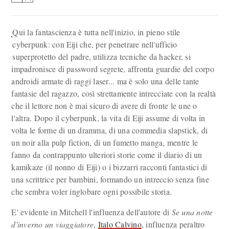
Qui la fantascienza è tutta nell'inizio, in pieno stile
cyberpunk: con Eiji che, per penetrare nell'ufficio
superprotetto del padre, utilizza tecniche da hacker, si
impadronisce di password segrete, affronta guardie del corpo
androidi armate di raggi laser... ma è solo una delle tante
fantasie del ragazzo, così strettamente intrecciate con la realtà
che il lettore non è mai sicuro di avere di fronte le une o
l'altra. Dopo il cyberpunk, la vita di Eiji assume di volta in
volta le forme di un dramma, di una commedia slapstick, di
un noir alla pulp fiction, di un fumetto manga, mentre le
fanno da contrappunto ulteriori storie come il diario di un
kamikaze (il nonno di Eiji) o i bizzarri racconti fantastici di
una scrittrice per bambini, formando un intreccio senza fine
che sembra voler inglobare ogni possibile storia.
E' evidente in Mitchell l'influenza dell'autore di
Se una notte
d'inverno un viaggiatore
,
Italo Calvino
, influenza peraltro