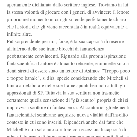
apertamente dichiarata dallo scrittore inglese. Troviamo in lui
la stessa volontà di giocare con i generi, di avvincere il lettore
proprio nel momento in cui gli si rende perfettamente chiaro
che la storia che gli viene raccontata è in realtà equivalente a
infinite altre.
Più sorprendente per noi, forse, è la sua capacità di inserire
all'interno delle sue trame blocchi di fantascienza
perfettamente convincenti. Riguardo alla propria ispirazione
fantascientifica l'autore è alquanto reticente, e ammette solo a
denti stretti di essere stato un lettore di Asimov. "Troppo poco
e troppo banale", si dirà, specie considerando che Mitchell si
limita a rielaborare nelle sue trame spunti ben noti a tutti gli
appassionati di SF. Tuttavia la sua scrittura non trasmette
certamente quella sensazione di "già sentito" propria di chi si
improvvisa scrittore di fantascienza. Al contrario, gli elementi
fantascientifici sembrano acquisire nuova vitalità dall'insolito
contesto in cui sono inseriti. Dipenderà anche dal fatto che
Mitchell è non solo uno scrittore con eccezionali capacità di
mimesi, in grado di immergersi senza sforzo nei punti di vista