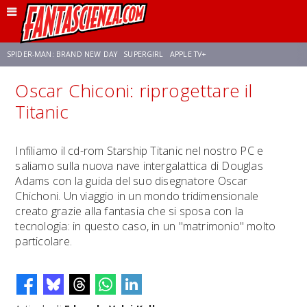
SPIDER-MAN: BRAND NEW DAY
SUPERGIRL
APPLE TV+
Oscar Chiconi: riprogettare il
FRANCO RICCIARDIELLO
ZENDAYA
STAR TREK
AVENGERS: DOOMSDAY
Titanic
NETFLIX
SADIE SINK
CELIA ROSE GOODING
Infiliamo il cd-rom Starship Titanic nel nostro PC e
saliamo sulla nuova nave intergalattica di Douglas
Adams con la guida del suo disegnatore Oscar
Chichoni. Un viaggio in un mondo tridimensionale
creato grazie alla fantasia che si sposa con la
tecnologia: in questo caso, in un "matrimonio" molto
particolare.