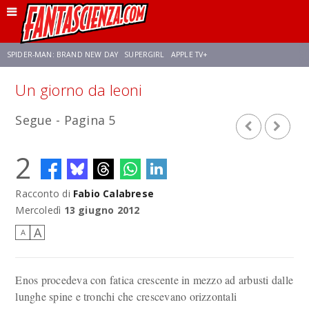
SPIDER-MAN: BRAND NEW DAY
SUPERGIRL
APPLE TV+
Un giorno da leoni
FRANCO RICCIARDIELLO
ZENDAYA
STAR TREK
AVENGERS: DOOMSDAY
Segue - Pagina 5
NETFLIX
SADIE SINK
CELIA ROSE GOODING
2
Racconto di
Fabio Calabrese
Mercoledì
13 giugno 2012
A
A
Enos procedeva con fatica crescente in mezzo ad arbusti dalle
lunghe spine e tronchi che crescevano orizzontali