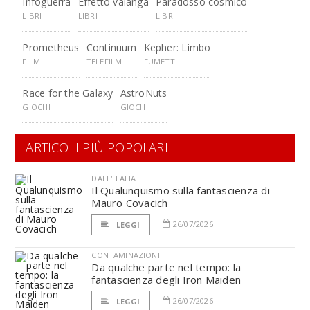
Infoguerra
Effetto valanga
Paradosso cosmico
LIBRI
LIBRI
LIBRI
Prometheus
Continuum
Kepher: Limbo
FILM
TELEFILM
FUMETTI
Race for the Galaxy
AstroNuts
GIOCHI
GIOCHI
ARTICOLI PIÙ POPOLARI
DALL'ITALIA
Il Qualunquismo sulla fantascienza di
Mauro Covacich
26/07/2026
LEGGI
CONTAMINAZIONI
Da qualche parte nel tempo: la
fantascienza degli Iron Maiden
26/07/2026
LEGGI