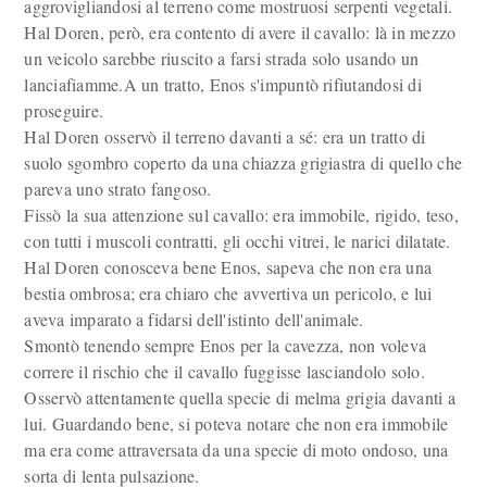
aggrovigliandosi al terreno come mostruosi serpenti vegetali.
Hal Doren, però, era contento di avere il cavallo: là in mezzo
un veicolo sarebbe riuscito a farsi strada solo usando un
lanciafiamme.A un tratto, Enos s'impuntò rifiutandosi di
proseguire.
Hal Doren osservò il terreno davanti a sé: era un tratto di
suolo sgombro coperto da una chiazza grigiastra di quello che
pareva uno strato fangoso.
Fissò la sua attenzione sul cavallo: era immobile, rigido, teso,
con tutti i muscoli contratti, gli occhi vitrei, le narici dilatate.
Hal Doren conosceva bene Enos, sapeva che non era una
bestia ombrosa; era chiaro che avvertiva un pericolo, e lui
aveva imparato a fidarsi dell'istinto dell'animale.
Smontò tenendo sempre Enos per la cavezza, non voleva
correre il rischio che il cavallo fuggisse lasciandolo solo.
Osservò attentamente quella specie di melma grigia davanti a
lui. Guardando bene, si poteva notare che non era immobile
ma era come attraversata da una specie di moto ondoso, una
sorta di lenta pulsazione.