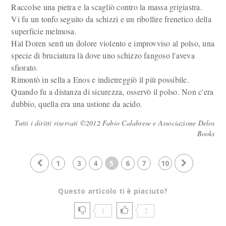
Raccolse una pietra e la scagliò contro la massa grigiastra.
Vi fu un tonfo seguito da schizzi e un ribollire frenetico della
superficie melmosa.
Hal Doren sentì un dolore violento e improvviso al polso, una
specie di bruciatura là dove uno schizzo fangoso l'aveva
sfiorato.
Rimontò in sella a Enos e indietreggiò il più possibile.
Quando fu a distanza di sicurezza, osservò il polso. Non c'era
dubbio, quella era una ustione da acido.
Tutti i diritti riservati ©2012 Fabio Calabrese e Associazione Delos
Books
1
3
4
5
6
7
10
Questo articolo ti è piaciuto?
1
2