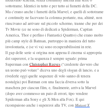
sottotrame. Identici in tutto e per tutto ai fumetti della DC.
Ma c'erano anche i fumetti della Marvel, e quelli di sottotrame
e continuity ne facevano la colonna portante, ma, ahimè, non
riuscivano ad arrivare sul piccolo schermo, tranne che per dei
Tv Movie (ce ne sono di dedicati a Spiderman, Capitan
America, Thor e perfino i Fantastici Quattro) che erano molto
più camp style di Batman, purtroppo in maniera del tutto
involontaria, e (se vi va) sono recuperabilissimi in rete.
Il gap delle serie si origina non appena il cinema si appropria
dei supereroi, e la sequenza è sempre uguale: prima
Superman con
Christopher Reeves
(“crederete davvero che
un uomo può volare” diceva uno degli slogan di lancio, e a
rivederle oggi quelle sequenze di volo sanno di tenera
nostalgia) poi Batman con una faccia diversa sotto la
maschera per ciascun film, e, finalmente, arriva la Marvel
(dopo aver commesso un paio di errori, tipo vendere
Spiderman alla Sony e gli X-Men alla Fox). E qui
ricompaiono anche i supereroi alla TV, con
Mutant X