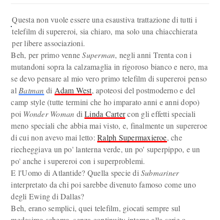
Questa non vuole essere una esaustiva trattazione di tutti i
telefilm di supereroi, sia chiaro, ma solo una chiacchierata
per libere associazioni.
Beh, per primo venne
Superman
, negli anni Trenta con i
mutandoni sopra la calzamaglia in rigoroso bianco e nero, ma
se devo pensare al mio vero primo telefilm di supereroi penso
al
Batman
di
Adam West
, apoteosi del postmoderno e del
camp style (tutte termini che ho imparato anni e anni dopo)
poi
Wonder Woman
di
Linda Carter
con gli effetti speciali
meno speciali che abbia mai visto, e, finalmente un supereroe
di cui non avevo mai letto:
Ralph Supermaxieroe
, che
riecheggiava un po' lanterna verde, un po' superpippo, e un
po' anche i supereroi con i superproblemi.
E l'Uomo di Atlantide? Quella specie di
Submariner
interpretato da chi poi sarebbe divenuto famoso come uno
degli Ewing di Dallas?
Beh, erano semplici, quei telefilm, giocati sempre sul
medesimo schema, senza continuity interna alla serie o