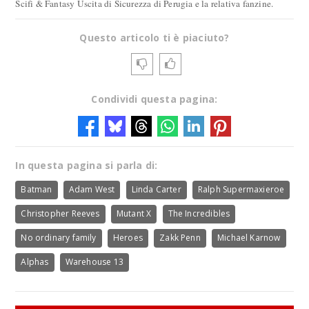
Scifi & Fantasy Uscita di Sicurezza di Perugia e la relativa fanzine.
Questo articolo ti è piaciuto?
Condividi questa pagina:
In questa pagina si parla di:
Batman
Adam West
Linda Carter
Ralph Supermaxieroe
Christopher Reeves
Mutant X
The Incredibles
No ordinary family
Heroes
Zakk Penn
Michael Karnow
Alphas
Warehouse 13