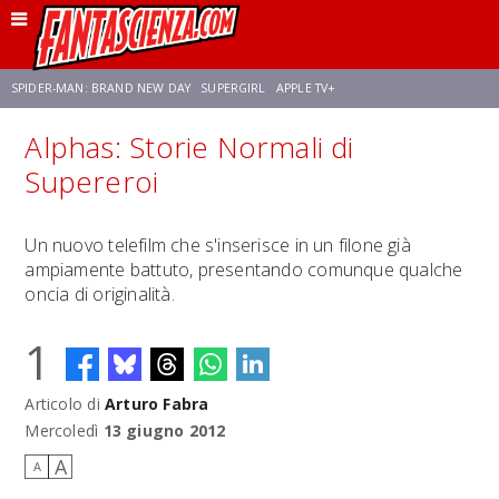
SPIDER-MAN: BRAND NEW DAY
SUPERGIRL
APPLE TV+
Alphas: Storie Normali di
FRANCO RICCIARDIELLO
ZENDAYA
AVENGERS: DOOMSDAY
STAR TREK
Supereroi
NETFLIX
SADIE SINK
STAR TREK: STRANGE NEW WORLDS
Un nuovo telefilm che s'inserisce in un filone già
ampiamente battuto, presentando comunque qualche
oncia di originalità.
1
Articolo di
Arturo Fabra
Mercoledì
13 giugno 2012
A
A