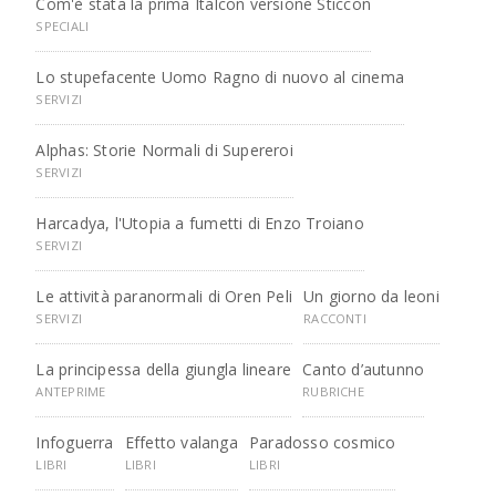
Com'è stata la prima Italcon versione Sticcon
SPECIALI
Lo stupefacente Uomo Ragno di nuovo al cinema
SERVIZI
Alphas: Storie Normali di Supereroi
SERVIZI
Harcadya, l'Utopia a fumetti di Enzo Troiano
SERVIZI
Le attività paranormali di Oren Peli
Un giorno da leoni
SERVIZI
RACCONTI
La principessa della giungla lineare
Canto d’autunno
ANTEPRIME
RUBRICHE
Infoguerra
Effetto valanga
Paradosso cosmico
LIBRI
LIBRI
LIBRI