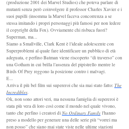
(produzione 2001 dei Marvel Studios) che poteva parlare di
mutanti senza però coinvolgere il professor Charles Xavier e i
suoi pupilli (insomma la Marvel faceva concorrenza a se
stessa imitando i propri personaggi più famosi per non ledere
il copyright della Fox). Ovviamente chi risbuca fuori?
Superman, ma...
Siamo a Smallville, Clark Kent è l'ideale adolescente con
Superproblemi al quale fare identificare un pubblico di età
adeguata, e perfino Batman viene riscoperto “di traverso” con
una Gotham in cui brilla l'assenza del pipistrello mentre le
Birds Of Prey reggono la posizione contro i malvagi.
E...
Arriva il più bel film sui supereroi che sia mai stato fatto:
The
Incredibles
.
Ok, non sono attori veri, ma nessuna famiglia di supereroi è
stata più vera di loro così come il mondo nel quale vivono,
tanto che perfino i creatori di
No Ordinary Family
l'hanno
preso a modello per generare una delle serie più “vorrei ma
non posso” che siano mai state viste nelle ultime stagioni