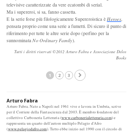
televisive caratterizzate da vere ecatombi di serial.
Ma i supereroi, si sa, fanno cassetta.
E la serie forse più filologicamente Supereroistica è
Heroes
,
pensata proprio come una serie a fumetti. Di sicuro il punto di
riferimento per tutte le altre serie dopo (perfino per la
sunnominata
No Ordinary Family
).
Tutti i diritti riservati ©2012 Arturo Fabra e Associazione Delos
Books
1
2
3
Arturo Fabra
Arturo Fabra. Nato a Napoli nel 1961 vive e lavora in Umbria, scrive
per il Corriere della Fantascienza dal 2003. È membro fondatore del
collettivo Carboneria Letteraria (
www.carbonerialetteraria.com
) e
rappresenta un quarto dell'autore multiplo Pelagio d'Afro
(
www.pelagiodafro.com
). Tutto ebbe inizio nel 1990 con il circolo di