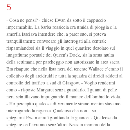
5
- Cosa ne pensi? - chiese Ewan da sotto il cappuccio
impermeabile. La barba rossiccia era umida di pioggia e la
smorfia lasciava intendere che, a parer suo, si poteva
tranquillamente convocare gli interrogati alla centrale
risparmiandosi sia il viaggio in quel quartiere desolato sul
lungofiume portuale dei Queen’s Dock, sia la sesta multa
della settimana per parcheggio non autorizzato in area sacra.
Era risaputo che nella lista nera del tenente Wallace c’erano il
collettivo degli arcidruidi e tutta la squadra di droidi addetti al
controllo del traffico a sud di Glasgow. - Voglio rendermi
conto - risposte Margaret senza guardarlo. I guanti di pelle
nera scintillavano impugnando il manico dell’ombrello viola.
- Ho percepito qualcosa di veramente strano mentre stavamo
interrogando la ragazza. Qualcosa che non... so
spiegarmi.Ewan annuì gonfiando le guance. - Qualcosa da
spiegare ce l’avranno senz’altro. Nessun membro della