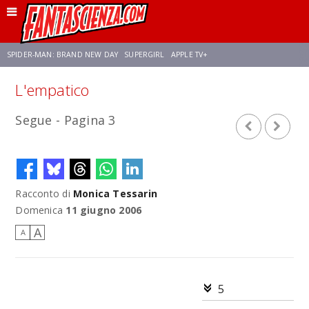
SPIDER-MAN: BRAND NEW DAY
SUPERGIRL
APPLE TV+
L'empatico
FRANCO RICCIARDIELLO
ZENDAYA
STAR TREK
AVENGERS: DOOMSDAY
Segue - Pagina 3
NETFLIX
SADIE SINK
STAR TREK: STRANGE NEW WORLDS
Racconto di
Monica Tessarin
Domenica
11 giugno 2006
A
A
5