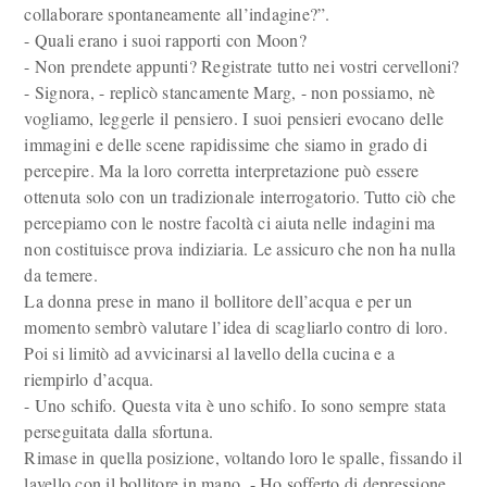
collaborare spontaneamente all’indagine?”.
- Quali erano i suoi rapporti con Moon?
- Non prendete appunti? Registrate tutto nei vostri cervelloni?
- Signora, - replicò stancamente Marg, - non possiamo, nè
vogliamo, leggerle il pensiero. I suoi pensieri evocano delle
immagini e delle scene rapidissime che siamo in grado di
percepire. Ma la loro corretta interpretazione può essere
ottenuta solo con un tradizionale interrogatorio. Tutto ciò che
percepiamo con le nostre facoltà ci aiuta nelle indagini ma
non costituisce prova indiziaria. Le assicuro che non ha nulla
da temere.
La donna prese in mano il bollitore dell’acqua e per un
momento sembrò valutare l’idea di scagliarlo contro di loro.
Poi si limitò ad avvicinarsi al lavello della cucina e a
riempirlo d’acqua.
- Uno schifo. Questa vita è uno schifo. Io sono sempre stata
perseguitata dalla sfortuna.
Rimase in quella posizione, voltando loro le spalle, fissando il
lavello con il bollitore in mano. - Ho sofferto di depressione