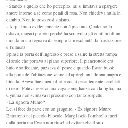
- Stando a quello che ho percepito, lui si limitava a spargere
amore intorno a sè come petali di rosa. Non chiedeva nulla in
cambio. Non lo trovo così sinistro.
- A qualcuno evidentemente non è piaciuto. Qualcuno lo
odiava, magari proprio perché ha sconvolto gli equilibri di un
mondo in cui regnava da sempre la meschinità, la frustrazione
e l’ottusità.
Spinse la porta dell’ingresso e prese a salire la stretta rampa
di scale che portava al piano superiore. Il pianerottolo era
buio e soffocante, puzzava di pesce e quando Ewan bussò
alla porta dell’abitazione venne ad aprirgli una donna magra e
bionda. Aveva lineamenti duri e occhi pesantemente cerchiati
di nero. Poteva esserci una vaga somiglianza con la figlia, ma
Cynthia non scrutava il prossimo con tanto sospetto.
- La signora Munro?
Lei si fece da parte con un grugnito. - Ex signora Munro.
Entrarono nel piccolo bilocale. Marg lasciò l’ombrello fuori
dalla porta ma Ewan non riuscì ad evitare che il suo