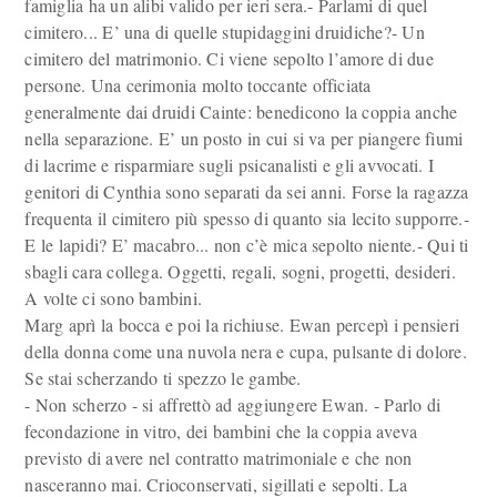
famiglia ha un alibi valido per ieri sera.- Parlami di quel
cimitero... E’ una di quelle stupidaggini druidiche?- Un
cimitero del matrimonio. Ci viene sepolto l’amore di due
persone. Una cerimonia molto toccante officiata
generalmente dai druidi Cainte: benedicono la coppia anche
nella separazione. E’ un posto in cui si va per piangere fiumi
di lacrime e risparmiare sugli psicanalisti e gli avvocati. I
genitori di Cynthia sono separati da sei anni. Forse la ragazza
frequenta il cimitero più spesso di quanto sia lecito supporre.-
E le lapidi? E’ macabro... non c’è mica sepolto niente.- Qui ti
sbagli cara collega. Oggetti, regali, sogni, progetti, desideri.
A volte ci sono bambini.
Marg aprì la bocca e poi la richiuse. Ewan percepì i pensieri
della donna come una nuvola nera e cupa, pulsante di dolore.
Se stai scherzando ti spezzo le gambe.
- Non scherzo - si affrettò ad aggiungere Ewan. - Parlo di
fecondazione in vitro, dei bambini che la coppia aveva
previsto di avere nel contratto matrimoniale e che non
nasceranno mai. Crioconservati, sigillati e sepolti. La