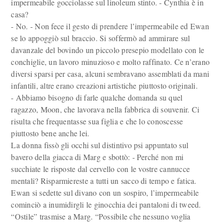
impermeabile gocciolasse sul linoleum stinto. - Cynthia è in
casa?
- No. - Non fece il gesto di prendere l’impermeabile ed Ewan
se lo appoggiò sul braccio. Si soffermò ad ammirare sul
davanzale del bovindo un piccolo presepio modellato con le
conchiglie, un lavoro minuzioso e molto raffinato. Ce n’erano
diversi sparsi per casa, alcuni sembravano assemblati da mani
infantili, altre erano creazioni artistiche piuttosto originali.
- Abbiamo bisogno di farle qualche domanda su quel
ragazzo, Moon, che lavorava nella fabbrica di souvenir. Ci
risulta che frequentasse sua figlia e che lo conoscesse
piuttosto bene anche lei.
La donna fissò gli occhi sul distintivo psi appuntato sul
bavero della giacca di Marg e sbottò: - Perché non mi
succhiate le risposte dal cervello con le vostre cannucce
mentali? Risparmiereste a tutti un sacco di tempo e fatica.
Ewan si sedette sul divano con un sospiro, l’impermeabile
cominciò a inumidirgli le ginocchia dei pantaloni di tweed.
“Ostile” trasmise a Marg. “Possibile che nessuno voglia