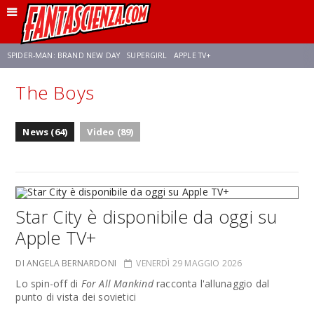
SPIDER-MAN: BRAND NEW DAY
SUPERGIRL
APPLE TV+
The Boys
FRANCO RICCIARDIELLO
ZENDAYA
STAR TREK
AVENGERS: DOOMSDAY
News (64)
Video (89)
NETFLIX
SADIE SINK
CELIA ROSE GOODING
Star City è disponibile da oggi su
Apple TV+
DI ANGELA BERNARDONI
VENERDÌ 29 MAGGIO 2026
Lo spin-off di
For All Mankind
racconta l'allunaggio dal
punto di vista dei sovietici