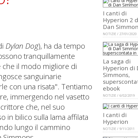
I canti di
Hyperion 2 d
Dan Simmon
NOTIZIE / 27/01/2020
di
Dylan Dog
), ha da tempo
 possono tranquillamente
La saga di
e che il modo migliore di
Hyperion di
Simmons,
 angosce sanguinarie
superscontat
rle con una risata". Tentiamo
ebook
re, immergendo nel vasetto
NOTIZIE / 6/02/2019
crittore che, nel suo
I canti di
 in bilico sulla lama affilata
Hyperion
nando lungo il cammino
NOTIZIE / 9/11/2011
Dan Simmons