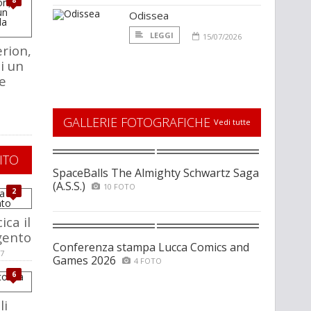
8
Odissea
LEGGI
15/07/2026
rion,
i un
e
a
GALLERIE FOTOGRAFICHE
Vedi tutte
ITO
SpaceBalls The Almighty Schwartz Saga
(A.S.S.)
10 FOTO
2
ica il
rgento
Conferenza stampa Lucca Comics and
07
Games 2026
4 FOTO
6
li