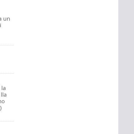
a un
i
 la
lla
no
)