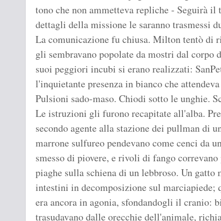
tono che non ammetteva repliche - Seguirà il tr
dettagli della missione le saranno trasmessi du
La comunicazione fu chiusa. Milton tentò di 
gli sembravano popolate da mostri dal corpo di
suoi peggiori incubi si erano realizzati: SanP
l'inquietante presenza in bianco che attendeva
Pulsioni sado-maso. Chiodi sotto le unghie. Sc
Le istruzioni gli furono recapitate all'alba. Pre
secondo agente alla stazione dei pullman di una
marrone sulfureo pendevano come cenci da un 
smesso di piovere, e rivoli di fango correvano 
piaghe sulla schiena di un lebbroso. Un gatto m
intestini in decomposizione sul marciapiede; 
era ancora in agonia, sfondandogli il cranio: bi
trasudavano dalle orecchie dell'animale, ric