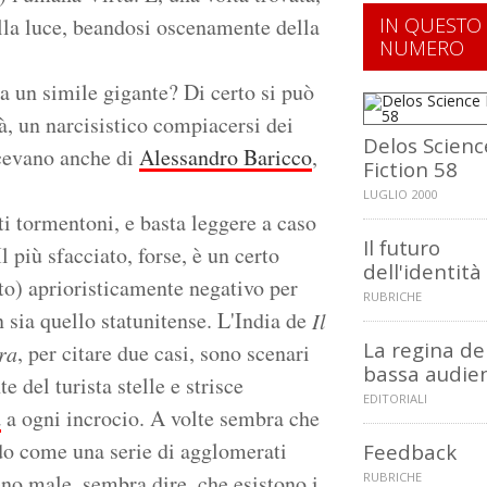
 alla luce, beandosi oscenamente della
IN QUESTO
NUMERO
 a un simile gigante? Di certo si può
à, un narcisistico compiacersi dei
Delos Scienc
icevano anche di
Alessandro Baricco
,
Fiction 58
LUGLIO 2000
nti tormentoni, e basta leggere a caso
Il futuro
 più sfacciato, forse, è un certo
dell'identità
to) aprioristicamente negativo per
RUBRICHE
 sia quello statunitense. L'India de
Il
La regina de
, per citare due casi, sono scenari
ura
bassa audie
e del turista stelle e strisce
EDITORIALI
d
a ogni incrocio. A volte sembra che
ndo come una serie di agglomerati
Feedback
Meno male, sembra dire, che esistono i
RUBRICHE