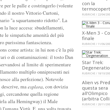
con la
re per le palle e costringerlo (volente
termocoper
ndo il nostro Vittorio Curtoni,
RUBRICHE / 22/04/20
nario "a squartamento ridotto". La
on la luce accesa: sbudellamenti,
X-Men 3 - C
tte le simpatiche amenità del più
finale
ltro purissima fantascienza.
RUBRICHE / 11/06/20
ons come artista: in lui non c'è la più
ari o di contaminazioni: il tosto Dan
Star Trek:
riservandosi al limite di sperimentare
Degenerati
dellamento multiplo onnipresenti nei
RUBRICHE / 18/10/20
nosce alla perfezione). Notevole
Alien vs Pre
on descrive, ma
, con dovizia
esplora
questa sera
all'Olimpico
gi, cercandone quella regione
(arbitra Coll
dirla alla Hemingway) il Male
RUBRICHE / 20/11/20
 l'umana Virtù. E, una volta trovata,