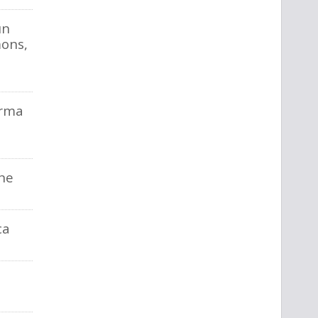
un
ons,
Arma
ne
ca