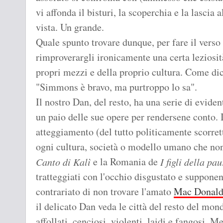
vi affonda il bisturi, la scoperchia e la lascia
vista. Un grande.
Quale spunto trovare dunque, per fare il verso
rimproverargli ironicamente una certa leziosit
propri mezzi e della proprio cultura. Come d
"Simmons è bravo, ma purtroppo lo sa".
Il nostro Dan, del resto, ha una serie di evide
un paio delle sue opere per rendersene conto. Il
atteggiamento (del tutto politicamente scorret
ogni cultura, società o modello umano che non
e la Romania de
Canto di Kalì
I figli della pa
tratteggiati con l'occhio disgustato e supponent
contrariato di non trovare l'amato
Mac Donal
il delicato Dan veda le città del resto del mo
affollati, cenciosi, violenti, laidi e fangosi. 