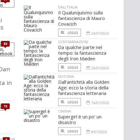
DALL'ITALIA
Il Qualunquismo sulla
fantascienza di Mauro
i
Covacich
s
LEGGI
26/07/2026
CONTAMINAZIONI
80
Da qualche parte nel
tempo: la fantascienza
degli Iron Maiden
 Dan
LEGGI
26/07/2026
EDITORIA
a in
Dall’antichità alla Golden
Age: ecco la storia della
fantascienza letteraria
LEGGI
16/07/2026
70
CINEMA
Supergirl è un po' un
disastro
LEGGI
8/07/2026