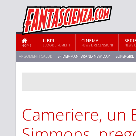
LIBRI
CINEMA
SERI
EBOOK E FUMETTI
NEWS E RECENSIONI
NEWS E
HOME
ARGOMENTI CALDI:
SPIDER-MAN: BRAND NEW DAY
SUPERGIRL
Cameriere, un 
Simmons, preg