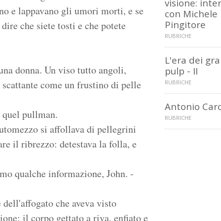
visione: inte
no e lappavano gli umori morti, e se
con Michele
Pingitore
dire che siete tosti e che potete
RUBRICHE
L'era dei gr
na donna. Un viso tutto angoli,
pulp - II
 scattante come un frustino di pelle
RUBRICHE
Antonio Car
e quel pullman.
RUBRICHE
automezzo si affollava di pellegrini
re il ribrezzo: detestava la folla, e
imo qualche informazione, John. -
 dell'affogato che aveva visto
ne: il corpo gettato a riva, enfiato e