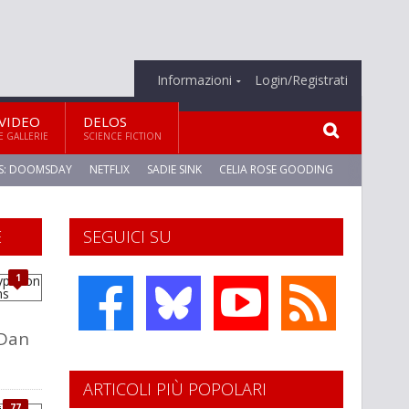
Informazioni
Login/Registrati
VIDEO
DELOS
E GALLERIE
SCIENCE FICTION
S: DOOMSDAY
NETFLIX
SADIE SINK
CELIA ROSE GOODING
E
SEGUICI SU
1
 Dan
ARTICOLI PIÙ POPOLARI
77