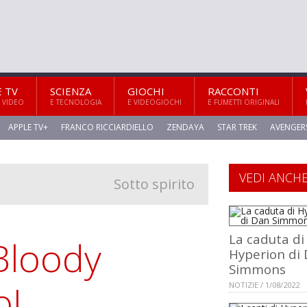
E TV
SCIENZA
GIOCHI
RACCONTI
 VIDEO
E TECNOLOGIA
E VIDEOGIOCHI
E FUMETTI ORIGINALI
APPLE TV+
FRANCO RICCIARDIELLO
ZENDAYA
STAR TREK
AVENGER
VEDI ANCH
Sotto spirito
La caduta di
Bloody
Hyperion di
Simmons
o!
NOTIZIE / 1/08/2022