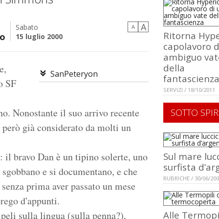
A
Sabato
A
Ritorna Hype
so
15 luglio 2000
capolavoro d
ambiguo vat
della
e,
SanPeteryon
fantascienz
po SF
SERVIZI / 18/10/2011
eno. Nonostante il suo arrivo recente
SOTTO SPIR
è però già considerato da molti un
il bravo Dan è un tipino solerte, uno
Sul mare lucc
surfista d’a
e sgobbano e si documentano, e che
RUBRICHE / 30/06/20
o senza prima aver passato un mese
rego d'appunti.
 peli sulla lingua (sulla penna?),
Alle Termopi