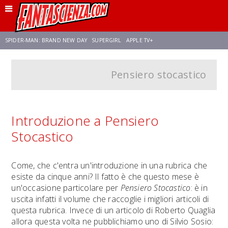
SPIDER-MAN: BRAND NEW DAY
SUPERGIRL
APPLE TV+
Pensiero stocastico
FRANCO RICCIARDIELLO
ZENDAYA
STAR TREK
AVENGERS: DOOMSDAY
NETFLIX
SADIE SINK
STAR TREK: STRANGE NEW WORLDS
Introduzione a Pensiero
Stocastico
Come, che c'entra un'introduzione in una rubrica che
esiste da cinque anni? Il fatto è che questo mese è
un'occasione particolare per
Pensiero Stocastico
: è in
uscita infatti il volume che raccoglie i migliori articoli di
questa rubrica. Invece di un articolo di Roberto Quaglia
allora questa volta ne pubblichiamo uno di Silvio Sosio: