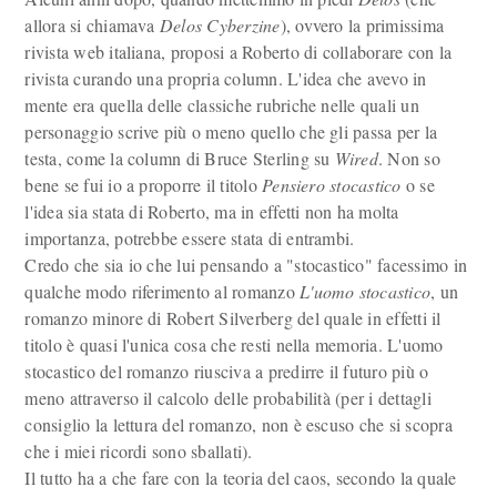
allora si chiamava
Delos Cyberzine
), ovvero la primissima
rivista web italiana, proposi a Roberto di collaborare con la
rivista curando una propria column. L'idea che avevo in
mente era quella delle classiche rubriche nelle quali un
personaggio scrive più o meno quello che gli passa per la
testa, come la column di Bruce Sterling su
Wired
. Non so
bene se fui io a proporre il titolo
Pensiero stocastico
o se
l'idea sia stata di Roberto, ma in effetti non ha molta
importanza, potrebbe essere stata di entrambi.
Credo che sia io che lui pensando a "stocastico" facessimo in
qualche modo riferimento al romanzo
L'uomo stocastico
, un
romanzo minore di Robert Silverberg del quale in effetti il
titolo è quasi l'unica cosa che resti nella memoria. L'uomo
stocastico del romanzo riusciva a predirre il futuro più o
meno attraverso il calcolo delle probabilità (per i dettagli
consiglio la lettura del romanzo, non è escuso che si scopra
che i miei ricordi sono sballati).
Il tutto ha a che fare con la teoria del caos, secondo la quale