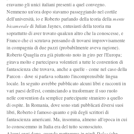
eravamo gli unici italiani presenti a quel convegno.
Nemmeno un'ora dopo stavamo passeggiando nel cortile
dell'università, io e Roberto parlando della teoria della
mente
bicamerale
di Julian Jaynes, entusiasti della teoria ma
soprattutto di aver trovato qualcun altro che la conoscesse, e
Franco che ci scrutava pensando di trovarsi improvvisamente
in compagnia di due pazzi (probabilmente aveva ragione).
Roberto Quaglia era già piuttosto noto in giro per l'Europa;
girava molto e partecipava volentieri a tutte le convention di
fantascienza che trovava, anche a quelle - come nel caso della
Parcon - dove si parlava soltanto l'incomprensibile lingua
locale. In seguito avrebbe pubblicato alcuni libri e racconti in
vari paesi dell'est, cominciando a trasformare il suo ruolo
nelle convention da semplice partecipante straniero a quello
di ospite. In Romania, dove sono stati pubblicati diversi suoi
libri, Roberto è famoso quanto e più degli scrittori di
fantascienza americani. Ma, insomma, almeno all'epoca in cui
lo conoscemmo in Italia era del tutto sconosciuto.
Alcuni anni dopo, quando mettemmo in piedi
Delos
(che