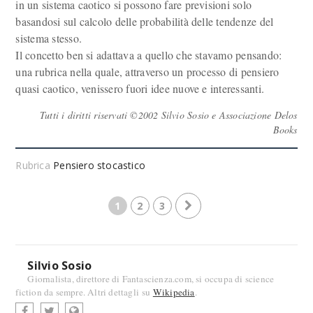
in un sistema caotico si possono fare previsioni solo
basandosi sul calcolo delle probabilità delle tendenze del
sistema stesso.
Il concetto ben si adattava a quello che stavamo pensando:
una rubrica nella quale, attraverso un processo di pensiero
quasi caotico, venissero fuori idee nuove e interessanti.
Tutti i diritti riservati ©2002 Silvio Sosio e Associazione Delos
Books
Rubrica
Pensiero stocastico
1
2
3
Silvio Sosio
Giornalista, direttore di Fantascienza.com, si occupa di science
fiction da sempre. Altri dettagli su
Wikipedia
.