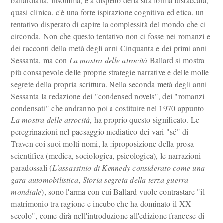
ballardiana, insomma, e a dispetto della sua forma distaccata,
quasi clinica, c'è una forte ispirazione cognitiva ed etica, un
tentativo disperato di capire la complessità del mondo che ci
circonda. Non che questo tentativo non ci fosse nei romanzi e
dei racconti della metà degli anni Cinquanta e dei primi anni
Sessanta, ma con
La mostra delle atrocità
Ballard si mostra
più consapevole delle proprie strategie narrative e delle molle
segrete della propria scrittura. Nella seconda metà degli anni
Sessanta la redazione dei "condensed novels", dei "romanzi
condensati" che andranno poi a costituire nel 1970 appunto
La mostra delle atrocità
, ha proprio questo significato. Le
peregrinazioni nel paesaggio mediatico dei vari "sé" di
Traven coi suoi molti nomi, la riproposizione della prosa
scientifica (medica, sociologica, psicologica), le narrazioni
paradossali (
L'assassinio di Kennedy considerato come una
gara automobilistica
,
Storia segreta della terza guerra
mondiale
), sono l'arma con cui Ballard vuole contrastare "il
matrimonio tra ragione e incubo che ha dominato il XX
secolo", come dirà nell'introduzione all'edizione francese di