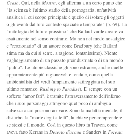
Crash
. Qui, nella
Mostra
, egli afferma a un certo punto che
"la scienza è l'ultimo stadio della pornografia, un'attività
analitica il cui scopo principale è quello di isolare gli oggetti
o gli eventi dal loro contesto spaziale e temporale" (p. 69). La
"mitologia del futuro prossimo" che Ballard vuole creare va
esattamente nel senso contrario. Ma non nel modo nostalgico
e "reazionario" di un autore come Bradbury (che Ballard
stima ma da cui si sente, a ragione, lontanissimo). Niente
vagheggiamento di un passato preindustriale o di un mondo
"pulito". Le utopie classiche gli sono estranee, anche quelle
apparentemente più ragionevoli e fondate, come quella
ambientalista dei verdi (ampiamente satireggiata nel suo
ultimo romanzo,
Rushing to Paradise
). E' sempre con un
sofferto "amor fati", è tramite l'attraversamento dell'inferno
che i suoi personaggi attingono quel poco di ambigua
salvezza a cui possono arrivare. Sono la malattia mentale, il
disturbo, la "morte degli affetti", la chiave per comprendere
se stessi e il mondo. Così in questo libro fa Traven, come
aveva fatto Kerans in
Deserto d'acqua
e Sanders in
Foresta