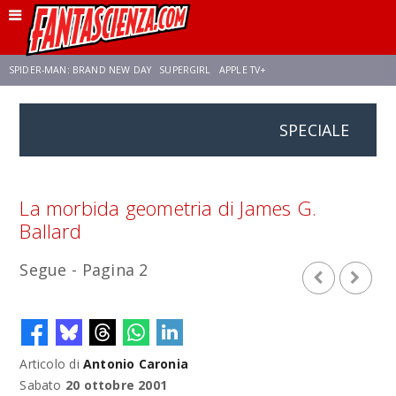
SPIDER-MAN: BRAND NEW DAY
SUPERGIRL
APPLE TV+
SPECIALE
FRANCO RICCIARDIELLO
ZENDAYA
AVENGERS: DOOMSDAY
STAR TREK
NETFLIX
SADIE SINK
STAR TREK: STRANGE NEW WORLDS
La morbida geometria di James G.
Ballard
Segue - Pagina 2
Articolo di
Antonio Caronia
Sabato
20 ottobre 2001