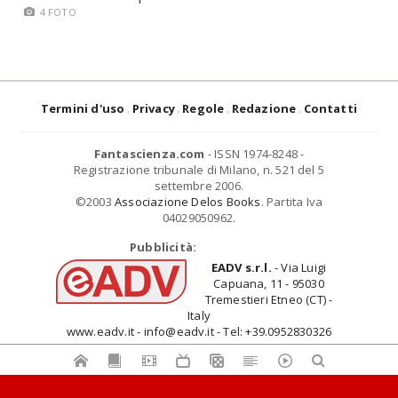
4 FOTO
Termini d'uso
Privacy
Regole
Redazione
Contatti
Fantascienza.com
- ISSN 1974-8248 -
Registrazione tribunale di Milano, n. 521 del 5
settembre 2006.
©2003
Associazione Delos Books
. Partita Iva
04029050962.
Pubblicità:
EADV s.r.l.
- Via Luigi
Capuana, 11 - 95030
Tremestieri Etneo (CT) -
Italy
www.eadv.it - info@eadv.it - Tel: +39.0952830326