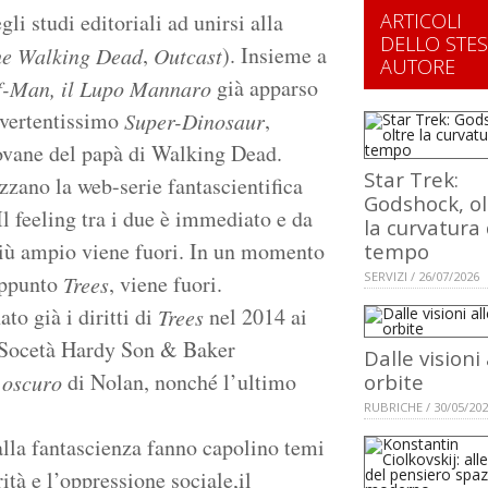
li studi editoriali ad unirsi alla
ARTICOLI
DELLO STE
,
). Insieme a
e Walking Dead
Outcast
AUTORE
già apparso
f-Man, il Lupo Mannaro
ivertentissimo
,
Super-Dinosaur
ovane del papà di Walking Dead.
Star Trek:
zzano la web-serie fantascientifica
Godshock, ol
Il feeling tra i due è immediato e da
la curvatura 
 più ampio viene fuori. In un momento
tempo
SERVIZI / 26/07/2026
’appunto
, viene fuori.
Trees
o già i diritti di
nel 2014 ai
Trees
la Socetà Hardy Son & Baker
Dalle visioni 
di Nolan, nonché l’ultimo
e oscuro
orbite
RUBRICHE / 30/05/20
lla fantascienza fanno capolino temi
tà e l’oppressione sociale,il