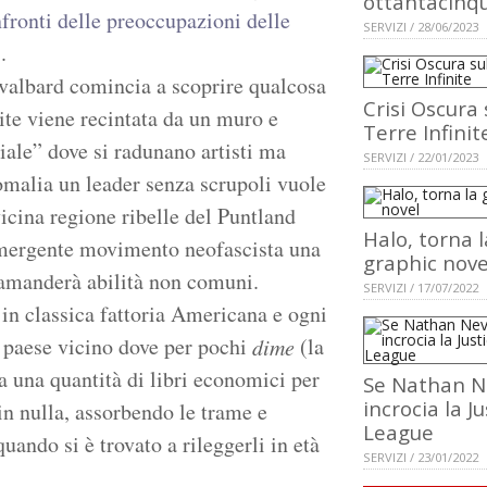
ottantacinq
fronti delle preoccupazioni delle
SERVIZI / 28/06/2023
.
 Svalbard comincia a scoprire qualcosa
Crisi Oscura 
pite viene recintata da un muro e
Terre Infinit
ciale” dove si radunano artisti ma
SERVIZI / 22/01/2023
omalia un leader senza scrupoli vuole
vicina regione ribelle del Puntland
Halo, torna l
’emergente movimento neofascista una
graphic nove
ramanderà abilità non comuni.
SERVIZI / 17/07/2022
in classica fattoria Americana e ogni
l paese vicino dove per pochi
(la
dime
 una quantità di libri economici per
Se Nathan N
incrocia la Ju
in nulla, assorbendo le trame e
League
uando si è trovato a rileggerli in età
SERVIZI / 23/01/2022