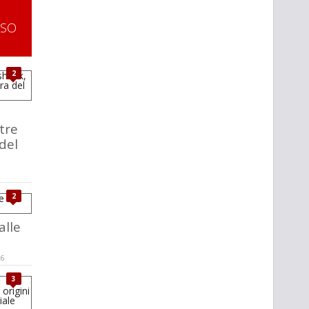
SSO
2
tre
del
2
alle
26
3