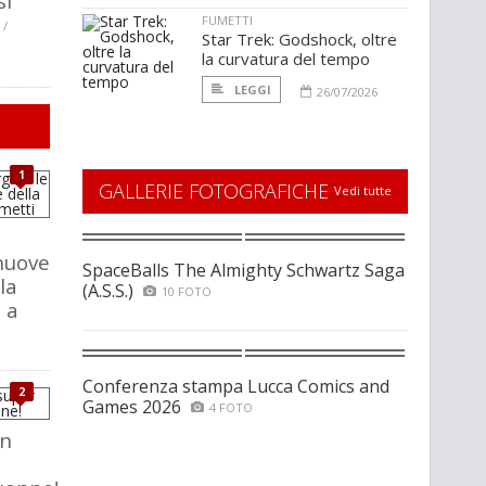
si
FUMETTI
 /
Star Trek: Godshock, oltre
la curvatura del tempo
LEGGI
26/07/2026
1
GALLERIE FOTOGRAFICHE
Vedi tutte
nuove
SpaceBalls The Almighty Schwartz Saga
la
(A.S.S.)
10 FOTO
 a
Conferenza stampa Lucca Comics and
2
Games 2026
4 FOTO
un