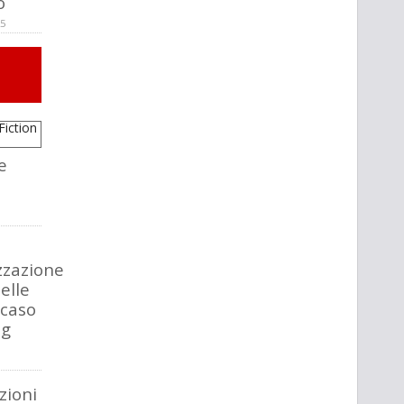
o
25
e
zzazione
 elle
 caso
ng
zioni