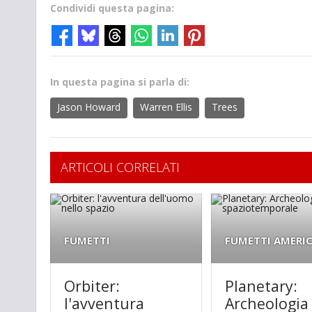
Condividi questa pagina:
In questa pagina si parla di:
Jason Howard
Warren Ellis
Trees
ARTICOLI CORRELATI
FUMETTI
FUMETTI AMERI
Orbiter:
Planetary:
l'avventura
Archeologia