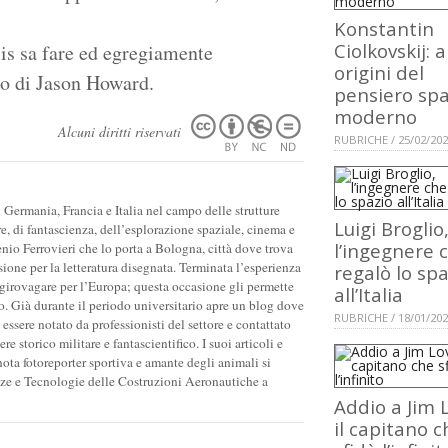
Konstantin
Ciolkovskij: a
is sa fare ed egregiamente
origini del
iso di Jason Howard.
pensiero spa
moderno
Alcuni diritti riservati
RUBRICHE / 25/02/20
ermania, Francia e Italia nel campo delle strutture
Luigi Broglio
e, di fantascienza, dell’esplorazione spaziale, cinema e
l’ingegnere 
enio Ferrovieri che lo porta a Bologna, città dove trova
sione per la letteratura disegnata. Terminata l’esperienza
regalò lo spa
 girovagare per l’Europa; questa occasione gli permette
all’Italia
no. Già durante il periodo universitario apre un blog dove
RUBRICHE / 18/01/20
d essere notato da professionisti del settore e contattato
 storico militare e fantascientifico. I suoi articoli e
nota fotoreporter sportiva e amante degli animali si
enze e Tecnologie delle Costruzioni Aeronautiche a
Addio a Jim L
il capitano c