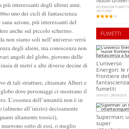
Nuovi univer
a più interessanti degli ultimi anni.
RECENSIONI FUMETTI
29/11/2007
bio uno dei cicli di fantascienza
 sana azione, più interessanti del
dere anche sul piccolo schermo.
FUMETTI
a non siamo soli nell’universo verrà
cenza degli alieni, ma conoscenza non
 vari angoli del globo, piovono delle
L’universo
inaia di metri e alte diverse decine di
Energon: le 
frontiere del
vo di tali strutture, chiamate Alberi e
fantascienza
fumetti
l globo dove personaggi ci mostrano il
SERVIZI / 28/09/2025
ero. L’essenza dell’umanità non è in
no (almeno all’inizio) decisamente
iquami altamente tossici),
Superman: 
super
 muovono sotto di essi, o meglio