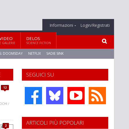
Informazioni
Login/Registrati
VIDEO
DELOS
E GALLERIE
SCIENCE FICTION
S: DOOMSDAY
NETFLIX
SADIE SINK
E
SEGUICI SU
12
OCHI /
ARTICOLI PIÙ POPOLARI
2