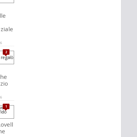
lle
ziale
26
2
,
che
zio
26
1
ovell
he