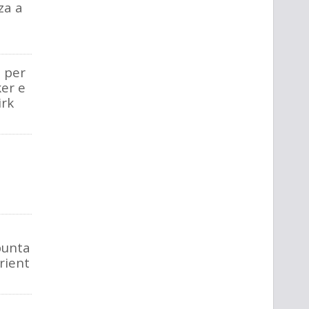
za a
 per
er e
irk
punta
rient