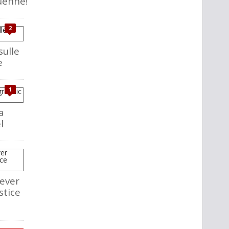
uenne!
2
sulle
e
1
a
l
ever
stice