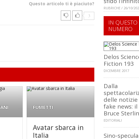
sfidò l’infinit
Questo articolo ti è piaciuto?
RUBRICHE / 26/10/20
3
IN QUESTO
NUMERO
Delos Scienc
Fiction 193
DICEMBRE 2017
Dalla
spettacolari
delle notizie
fake news: il
CANI
FUMETTI
Bruce Sterli
EDITORIALI
Avatar sbarca in
Italia
Sino-specula