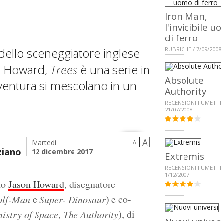
Iron Man,
l'invicibile 
di ferro
 dello sceneggiatore inglese
RUBRICHE / 7/09/2008
on Howard,
Trees
è una serie in
Absolute
vventura si mescolano in un
Authority
RECENSIONI FUMETTI
21/07/2008
A
Martedì
A
ziano
12 dicembre 2017
Extremis
RECENSIONI FUMETTI
1/12/2007
ino
Jason Howard
, disegnatore
e
) e co-
olf-Man
Super- Dinosaur
,
), di
istry of Space
The Authority