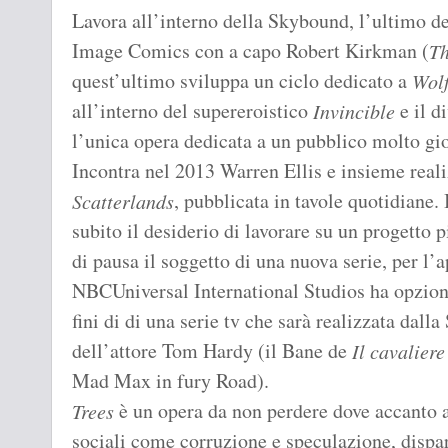
Lavora all’interno della Skybound, l’ultimo deg
Image Comics con a capo Robert Kirkman (
Th
quest’ultimo sviluppa un ciclo dedicato a
Wol
all’interno del supereroistico
e il d
Invincible
l’unica opera dedicata a un pubblico molto gi
Incontra nel 2013 Warren Ellis e insieme reali
, pubblicata in tavole quotidiane. 
Scatterlands
subito il desiderio di lavorare su un progetto
di pausa il soggetto di una nuova serie, per l
NBCUniversal International Studios ha opzionat
fini di di una serie tv che sarà realizzata dal
dell’attore Tom Hardy (il Bane de
Il cavalier
Mad Max in fury Road).
è un opera da non perdere dove accanto a
Trees
sociali come corruzione e speculazione, dispari