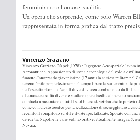
femminismo e l'omosessualità.
Un opera che sorprende, come solo Warren Ell
rappresentata in forma grafica dal tratto prec
Vincenzo Graziano
Vincenzo Graziano (Napoli,1978) è Ingegnere Aerospaziale lavora in G
Aeronautiche. Appassionato di storia e tecnologia del volo a e militar
fumetto. Intraprende giovanissimo (17 anni) la carriera militare nel G
terreno fertile per perfezionare nel tempo libero la sua embrionale pas
nell’esercito ritorna a Napoli dove si Laurea cominciando da lì il suo
di conoscere realtà diverse e studiare opere inedite al mercato nostra
comincia a raccontare di tutti i suoi interessi, vetrina che lo porterà a
come consulente tecnico per la realizzazione di sceneggiature a carattere
recensioni compaiono su siti e riviste specializzate. Sposato con una 
divide tra Napoli e le varie sedi lavorative, attualmente insegna Sci
Novara.