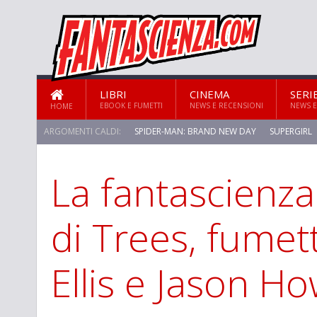
LIBRI
CINEMA
SERI
EBOOK E FUMETTI
NEWS E RECENSIONI
NEWS E
HOME
ARGOMENTI CALDI:
SPIDER-MAN: BRAND NEW DAY
SUPERGIRL
La fantascienza
STAR TREK: STRANGE NEW WORLDS
di Trees, fumet
Ellis e Jason H