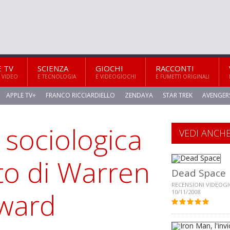
E TV
SCIENZA
GIOCHI
RACCONTI
 VIDEO
E TECNOLOGIA
E VIDEOGIOCHI
E FUMETTI ORIGINALI
APPLE TV+
FRANCO RICCIARDIELLO
ZENDAYA
STAR TREK
AVENGER
 sociologica
VEDI ANCH
to di Warren
Dead Space
RECENSIONI VIDEOGI
oward
10/11/2008