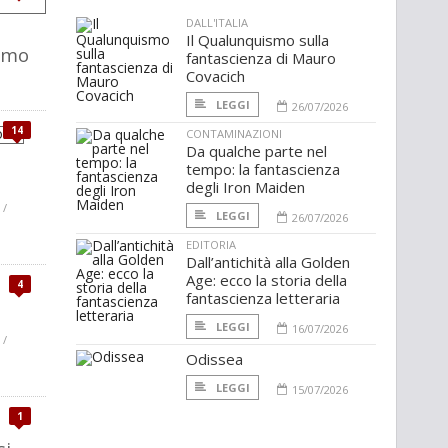
DALL'ITALIA
Il Qualunquismo sulla
uomo
fantascienza di Mauro
Covacich
LEGGI
26/07/2026
14
CONTAMINAZIONI
Da qualche parte nel
tempo: la fantascienza
degli Iron Maiden
 /
LEGGI
26/07/2026
EDITORIA
Dall’antichità alla Golden
Age: ecco la storia della
4
fantascienza letteraria
LEGGI
16/07/2026
 /
Odissea
LEGGI
15/07/2026
1