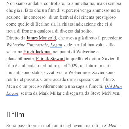
Non siamo andati a controllare, lo ammettiamo, ma ci sembra
che già il fatto che un film di supereroi venga ammesso nella
sezione "in concorso" di un festival del cinema prestigioso
come quello di Berlino sia la chiara indicazione che ci si
trova di fronte a qualcosa di diverso dal solito.
Diretto da
James Mangold
, che aveva già diretto il precedente
Wolverine l'immortale
,
Logan
vede per l'ultima volta sullo
schermo
Hugh Jackman
nei panni di Wolverine e,
plausibilmente,
Patrick Stewart
in quelli del dottor Xavier. Il
film è ambientato nel futuro, nel 2029, un futuro in cui i
mutanti sono stati spazzati via, e Wolverine e Xavier sono
relitti del passato. Come accade ormai spesso con i film X-
Men c'è un preciso riferimento a una saga a fumetti,
Old Man
Logan
, scritta da Mark Millar e disegnata da Steve McNiven.
Il film
Sono passati ormai molti anni dagli eventi narrati in
X-Men –