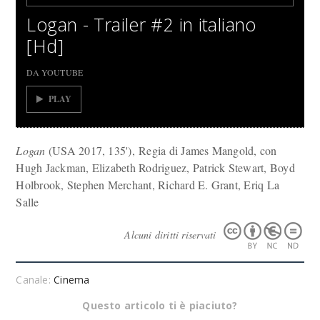
Logan - Trailer #2 in italiano
[Hd]
DA YOUTUBE
PLAY
Logan
(USA 2017, 135'), Regia di James Mangold, con
Hugh Jackman, Elizabeth Rodriguez, Patrick Stewart, Boyd
Holbrook, Stephen Merchant, Richard E. Grant, Eriq La
Salle
Alcuni diritti riservati
Canale:
Cinema
Questo articolo ti è piaciuto?