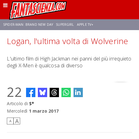
SPIDER-MAN: BRAND NEW DAY
SUPERGIRL
APPLE TV+
Logan, l'ultima volta di Wolverine
FRANCO RICCIARDIELLO
ZENDAYA
AVENGERS: DOOMSDAY
STAR TREK
L'ultimo film di High Jackman nei panni del più irrequieto
degli X-Men è qualcosa di diverso
NETFLIX
SADIE SINK
STAR TREK: STRANGE NEW WORLDS
22
Articolo di
S*
Mercoledì
1 marzo 2017
A
A