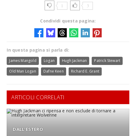
1
3
Condividi questa pagina:
In questa pagina si parla di:
James Mangold
Logan
Hugh Jackman
Patrick Stewart
Old Man Logan
Dafne Keen
Richard E. Grant
ARTICOLI CORRELATI
DALL'ESTERO