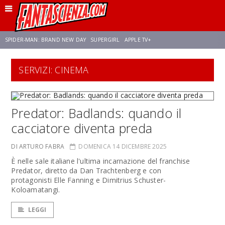
SPIDER-MAN: BRAND NEW DAY
SUPERGIRL
APPLE TV+
SERVIZI: CINEMA
FRANCO RICCIARDIELLO
ZENDAYA
STAR TREK
AVENGERS: DOOMSDAY
NETFLIX
SADIE SINK
STAR TREK: STRANGE NEW WORLDS
Predator: Badlands: quando il
cacciatore diventa preda
DI ARTURO FABRA
DOMENICA 14 DICEMBRE 2025
È nelle sale italiane l'ultima incarnazione del franchise
Predator, diretto da Dan Trachtenberg e con
protagonisti Elle Fanning e Dimitrius Schuster-
Koloamatangi.
LEGGI