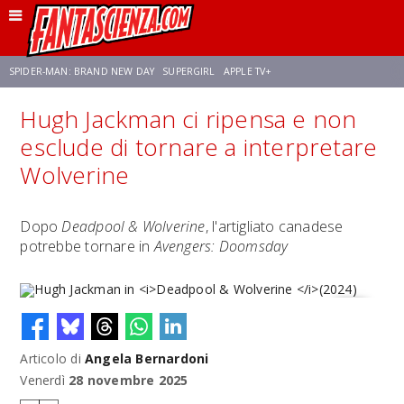
SPIDER-MAN: BRAND NEW DAY
SUPERGIRL
APPLE TV+
Hugh Jackman ci ripensa e non
FRANCO RICCIARDIELLO
ZENDAYA
STAR TREK
AVENGERS: DOOMSDAY
esclude di tornare a interpretare
Wolverine
NETFLIX
SADIE SINK
CELIA ROSE GOODING
Dopo
Deadpool & Wolverine
, l'artigliato canadese
potrebbe tornare in
Avengers: Doomsday
Articolo di
Angela Bernardoni
Hugh Jackman in
Deadpool & Wolverine
(2024)
Venerdì
28 novembre 2025