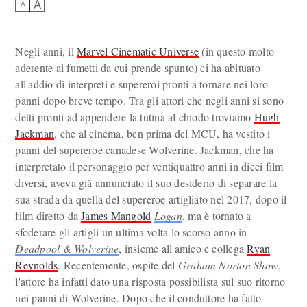
A
A
Negli anni, il
Marvel Cinematic Universe
(in questo molto
aderente ai fumetti da cui prende spunto) ci ha abituato
all'addio di interpreti e supereroi pronti a tornare nei loro
panni dopo breve tempo. Tra gli attori che negli anni si sono
detti pronti ad appendere la tutina al chiodo troviamo
Hugh
Jackman
, che al cinema, ben prima del MCU, ha vestito i
panni del supereroe canadese Wolverine. Jackman, che ha
interpretato il personaggio per ventiquattro anni in dieci film
diversi, aveva già annunciato il suo desiderio di separare la
sua strada da quella del supereroe artigliato nel 2017, dopo il
film diretto da
James Mangold
Logan
, ma è tornato a
sfoderare gli artigli un ultima volta lo scorso anno in
Deadpool & Wolverine
, insieme all'amico e collega
Ryan
Reynolds
. Recentemente, ospite del
Graham Norton Show
,
l'attore ha infatti dato una risposta possibilista sul suo ritorno
nei panni di Wolverine. Dopo che il conduttore ha fatto