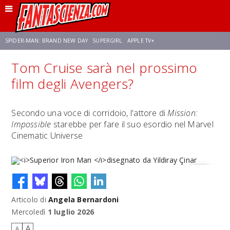
SPIDER-MAN: BRAND NEW DAY
SUPERGIRL
APPLE TV+
Tom Cruise sarà nel prossimo
FRANCO RICCIARDIELLO
ZENDAYA
STAR TREK
AVENGERS: DOOMSDAY
film degli Avengers?
NETFLIX
SADIE SINK
STAR TREK: STRANGE NEW WORLDS
Secondo una voce di corridoio, l'attore di
Mission:
Impossible
starebbe per fare il suo esordio nel Marvel
Cinematic Universe
Articolo di
Angela Bernardoni
Superior Iron Man
disegnato da Yildiray Çinar
Mercoledì
1 luglio 2026
A
A