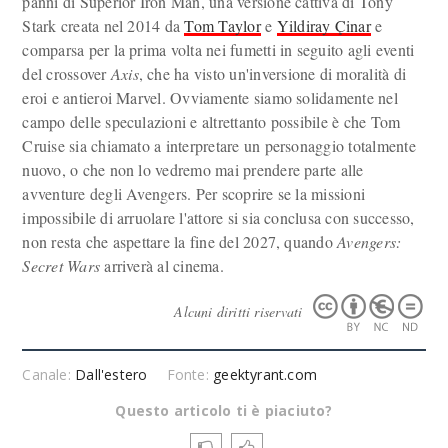
panni di Superior Iron Man, una versione cattiva di Tony
Stark creata nel 2014 da
Tom Taylor
e
Yildiray Çinar
e
comparsa per la prima volta nei fumetti in seguito agli eventi
del crossover
Axis
, che ha visto un'inversione di moralità di
eroi e antieroi Marvel. Ovviamente siamo solidamente nel
campo delle speculazioni e altrettanto possibile è che Tom
Cruise sia chiamato a interpretare un personaggio totalmente
nuovo, o che non lo vedremo mai prendere parte alle
avventure degli Avengers. Per scoprire se la missioni
impossibile di arruolare l'attore si sia conclusa con successo,
non resta che aspettare la fine del 2027, quando
Avengers:
Secret Wars
arriverà al cinema.
Alcuni diritti riservati
Canale:
Dall'estero
Fonte:
geektyrant.com
Questo articolo ti è piaciuto?