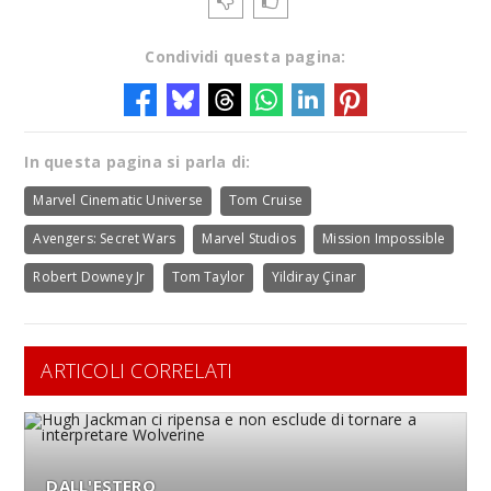
Condividi questa pagina:
In questa pagina si parla di:
Marvel Cinematic Universe
Tom Cruise
Avengers: Secret Wars
Marvel Studios
Mission Impossible
Robert Downey Jr
Tom Taylor
Yildiray Çinar
ARTICOLI CORRELATI
DALL'ESTERO