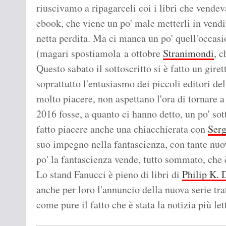
riuscivamo a ripagarceli coi i libri che vend
ebook, che viene un po' male metterli in vendi
netta perdita. Ma ci manca un po' quell'occasio
(magari spostiamola a ottobre
Stranimondi
, c
Questo sabato il sottoscritto si è fatto un gire
soprattutto l'entusiasmo dei piccoli editori del 
molto piacere, non aspettano l'ora di tornare 
2016 fosse, a quanto ci hanno detto, un po' sot
fatto piacere anche una chiacchierata con
Serg
suo impegno nella fantascienza, con tante nuo
po' la fantascienza vende, tutto sommato, che 
Lo stand Fanucci è pieno di libri di
Philip K. 
anche per loro l'annuncio della nuova serie trat
come pure il fatto che è stata la notizia più le