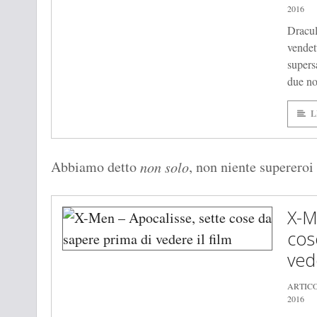
2016
Dracul
vendet
supers
due no
L
Abbiamo detto
, non niente supereroi 
non solo
X-M
cos
vede
ARTIC
2016