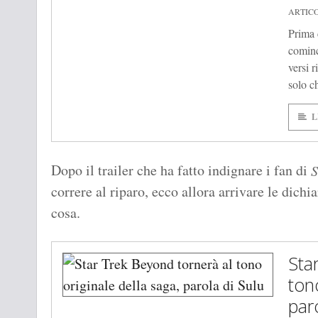
ARTIC
Prima 
cominc
versi 
solo c
L
Dopo il trailer che ha fatto indignare i fan di
S
correre al riparo, ecco allora arrivare le dichia
cosa.
Sta
ton
par