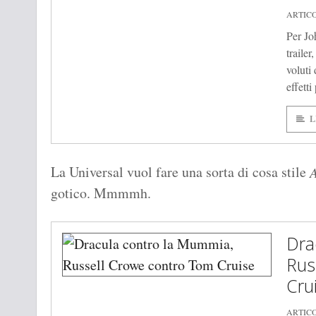
ARTIC
Per Jo
trailer
voluti 
effetti
L
La Universal vuol fare una sorta di cosa stile
A
gotico. Mmmmh.
Dra
Rus
Cru
ARTIC