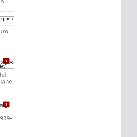
ch
uro
1
del
liane
2
1939-