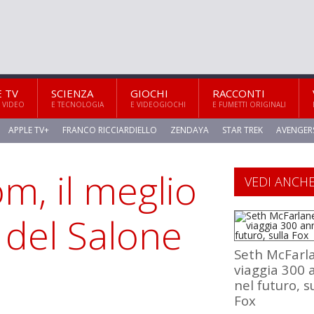
E TV
SCIENZA
GIOCHI
RACCONTI
 VIDEO
E TECNOLOGIA
E VIDEOGIOCHI
E FUMETTI ORIGINALI
APPLE TV+
FRANCO RICCIARDIELLO
ZENDAYA
STAR TREK
AVENGER
m, il meglio
VEDI ANCH
 del Salone
Seth McFarl
viaggia 300 
nel futuro, s
Fox