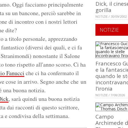
Dick, il cinese
evamo. Oggi facciamo principalmente
gorilla
ta su un bancone, perciò sarebbe in
NOTIZIE / 30/09/2002
ne di incontro con i nostri lettori
he dite?
NOTIZIE
tto a titolo personale, apprezzando
fantastico (diversi dei quali, e ci fa
a Stranimondi) nonostante il Salone
Francesco Gu
to tono rispetto all'anno scorso. Ci ha
e la fantasci
io Fanucci
che ci ha confermato il
quando le st
ve cose in arrivo. Segno anche che un
incontravan
l’ironia
è una buona notizia.
NOTIZIE / 7/08/2026
Dick
, sarà quindi una buona notizia
ta dai racconti di questo scrittore,
tta e condivisa della settimana.
Campo
Archimede d