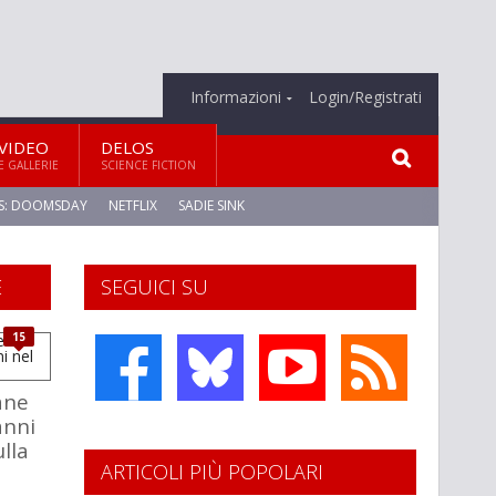
Informazioni
Login/Registrati
VIDEO
DELOS
E GALLERIE
SCIENCE FICTION
S: DOOMSDAY
NETFLIX
SADIE SINK
E
SEGUICI SU
15
ane
anni
ulla
ARTICOLI PIÙ POPOLARI