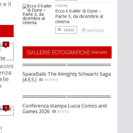
 e il
CINEMA
Ecco il trailer di Dune –
Parte 3, da dicembre al
cinema
LEGGI
10/07/2026
3
GALLERIE FOTOGRAFICHE
Vedi tutte
ccini
enza:
SpaceBalls The Almighty Schwartz Saga
elle
(A.S.S.)
10 FOTO
o
Conferenza stampa Lucca Comics and
1
Games 2026
4 FOTO
i