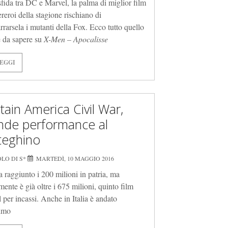
sfida tra DC e Marvel, la palma di miglior film
ereroi della stagione rischiano di
rrarsela i mutanti della Fox. Ecco tutto quello
è da sapere su
X-Men – Apocalisse
EGGI
tain America Civil War,
nde performance al
teghino
LO DI S*
MARTEDÌ, 10 MAGGIO 2016
 raggiunto i 200 milioni in patria, ma
mente è già oltre i 675 milioni, quinto film
 per incassi. Anche in Italia è andato
imo