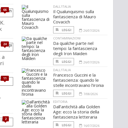
DALL'ITALIA
66
Il Qualunquismo sulla
fantascienza di Mauro
K.
Covacich
k
LEGGI
26/07/2026
CONTAMINAZIONI
Da qualche parte nel
24
tempo: la fantascienza
degli Iron Maiden
k a
ri
LEGGI
26/07/2026
DALL'ITALIA
Francesco Guccini e la
11
fantascienza: quando le
stelle incontravano l’ironia
LEGGI
7/08/2026
o
EDITORIA
Dall’antichità alla Golden
Age: ecco la storia della
fantascienza letteraria
2
LEGGI
16/07/2026