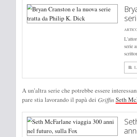
Bry
seri
ARTICO
L'atto
serie 
scritto
L
A un'altra serie che potrebbe essere interessan
pare stia lavorando il papà dei
Seth Mc
Griffin
Set
anni