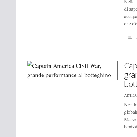
Nella 
di sup
accapa
che c'
L
Cap
gra
bot
ARTICO
Non ha
global
Marvel
beniss