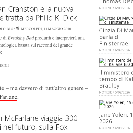
Thomas Dis
an Cranston e la nuova
NOTIZIE / 6/08/2026
e tratta da Philip K. Dick
LO DI S*
MERCOLEDÌ, 11 MAGGIO 2016
Cinzia Di Ma
parla di
re di
Breaking Bad
produrrà e interpreterà una
Finisterrae
antologica basata sui racconti del grande
NOTIZIE / 6/08/2026
re
EGGI
Il ministero 
tempo di Ka
Bradley
te – ma davvero di tutt'altro genere –
NOTIZIE / 5/08/2026
Farlane
.
Jane Yolen, 
h McFarlane viaggia 300
2026
 nel futuro, sulla Fox
NOTIZIE / 4/08/2026