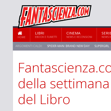
LIBRI
CINEMA
SERI
EBOOK E FUMETTI
NEWS E RECENSIONI
NEWS E
HOME
ARGOMENTI CALDI:
SPIDER-MAN: BRAND NEW DAY
SUPERGIRL
Fantascienza.co
STAR TREK: STRANGE NEW WORLDS
della settimana
del Libro