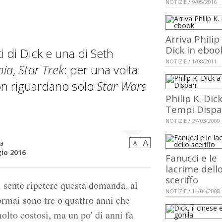
NOTIZIE / 9/05/2016
Arriva Philip 
Dick in eboo
i di Dick e una di Seth
NOTIZIE / 1/08/2011
mia
,
Star Trek
: per una volta
on riguardano solo
Star Wars
Philip K. Dic
Tempi Dispa
NOTIZIE / 27/03/2009
A
a
A
io 2016
Fanucci e le
lacrime dell
sceriffo
i sente ripetere questa domanda, al
NOTIZIE / 14/04/2008
 ormai sono tre o quattro anni che
lto costosi, ma un po' di anni fa