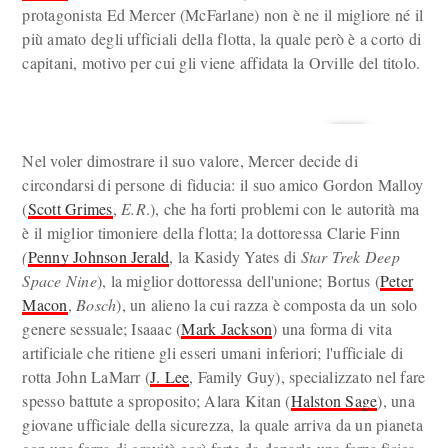
protagonista Ed Mercer (McFarlane) non è ne il migliore né il
più amato degli ufficiali della flotta, la quale però è a corto di
capitani, motivo per cui gli viene affidata la Orville del titolo.
Nel voler dimostrare il suo valore, Mercer decide di
circondarsi di persone di fiducia: il suo amico Gordon Malloy
(
Scott Grimes
,
E.R
.), che ha forti problemi con le autorità ma
è il miglior timoniere della flotta; la dottoressa Clarie Finn
(
Penny Johnson Jerald
, la Kasidy Yates di
Star Trek Deep
Space Nine
), la miglior dottoressa dell'unione; Bortus (
Peter
Macon
,
Bosch
), un alieno la cui razza è composta da un solo
genere sessuale; Isaaac (
Mark Jackson
) una forma di vita
artificiale che ritiene gli esseri umani inferiori; l'ufficiale di
rotta John LaMarr (
J. Lee
, Family Guy), specializzato nel fare
spesso battute a sproposito; Alara Kitan (
Halston Sage
), una
giovane ufficiale della sicurezza, la quale arriva da un pianeta