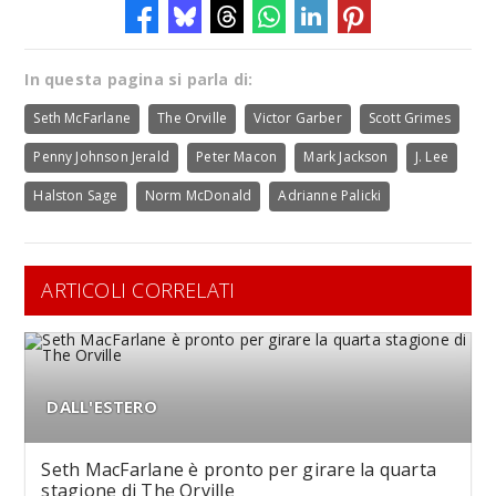
In questa pagina si parla di:
Seth McFarlane
The Orville
Victor Garber
Scott Grimes
Penny Johnson Jerald
Peter Macon
Mark Jackson
J. Lee
Halston Sage
Norm McDonald
Adrianne Palicki
ARTICOLI CORRELATI
DALL'ESTERO
Seth MacFarlane è pronto per girare la quarta
stagione di The Orville