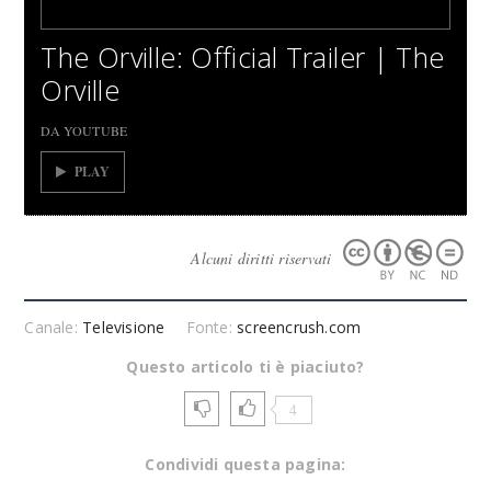
The Orville: Official Trailer | The
Orville
DA YOUTUBE
PLAY
Alcuni diritti riservati
Canale:
Televisione
Fonte:
screencrush.com
Questo articolo ti è piaciuto?
4
Condividi questa pagina: