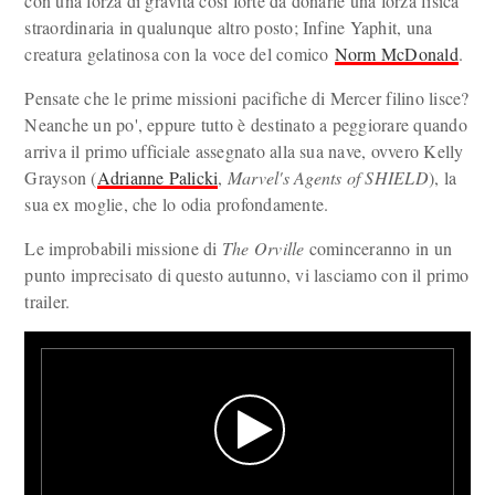
con una forza di gravità così forte da donarle una forza fisica
straordinaria in qualunque altro posto; Infine Yaphit, una
creatura gelatinosa con la voce del comico
Norm McDonald
.
Pensate che le prime missioni pacifiche di Mercer filino lisce?
Neanche un po', eppure tutto è destinato a peggiorare quando
arriva il primo ufficiale assegnato alla sua nave, ovvero Kelly
Grayson (
Adrianne Palicki
,
Marvel's Agents of SHIELD
), la
sua ex moglie, che lo odia profondamente.
Le improbabili missione di
The Orville
cominceranno in un
punto imprecisato di questo autunno, vi lasciamo con il primo
trailer.