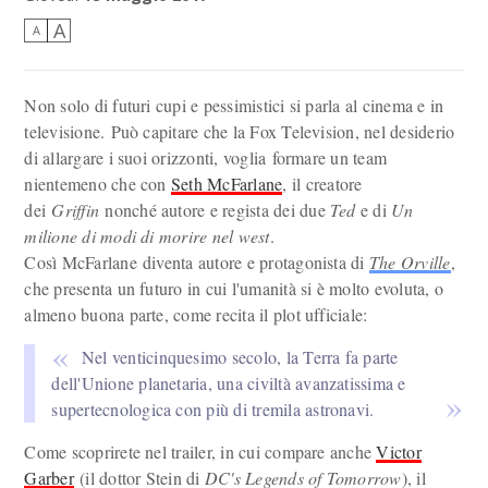
A
A
Non solo di futuri cupi e pessimistici si parla al cinema e in
televisione. Può capitare che la Fox Television, nel desiderio
di allargare i suoi orizzonti, voglia formare un team
nientemeno che con
Seth McFarlane
, il creatore
dei
Griffin
nonché autore e regista dei due
Ted
e di
Un
milione di modi di morire nel west
.
Così McFarlane diventa autore e protagonista di
The Orville
,
che presenta un futuro in cui l'umanità si è molto evoluta, o
almeno buona parte, come recita il plot ufficiale:
Nel venticinquesimo secolo, la Terra fa parte
dell'Unione planetaria, una civiltà avanzatissima e
supertecnologica con più di tremila astronavi.
Come scoprirete nel trailer, in cui compare anche
Victor
Garber
(il dottor Stein di
DC's Legends of Tomorrow
), il