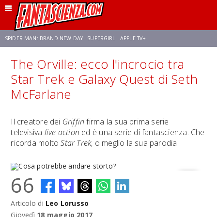
SPIDER-MAN: BRAND NEW DAY
SUPERGIRL
APPLE TV+
The Orville: ecco l'incrocio tra
FRANCO RICCIARDIELLO
ZENDAYA
STAR TREK
AVENGERS: DOOMSDAY
Star Trek e Galaxy Quest di Seth
McFarlane
NETFLIX
SADIE SINK
STAR TREK: STRANGE NEW WORLDS
Il creatore dei
Griffin
firma la sua prima serie
televisiva
live action
ed è una serie di fantascienza. Che
ricorda molto
Star Trek
, o meglio la sua parodia
66
Articolo di
Leo Lorusso
Cosa potrebbe andare storto?
Giovedì
18 maggio 2017