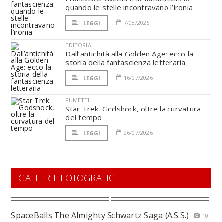
quando le stelle incontravano l’ironia
7/08/2026
LEGGI
EDITORIA
Dall’antichità alla Golden Age: ecco la
storia della fantascienza letteraria
16/07/2026
LEGGI
FUMETTI
Star Trek: Godshock, oltre la curvatura
del tempo
26/07/2026
LEGGI
GALLERIE FOTOGRAFICHE
SpaceBalls The Almighty Schwartz Saga (A.S.S.)
10