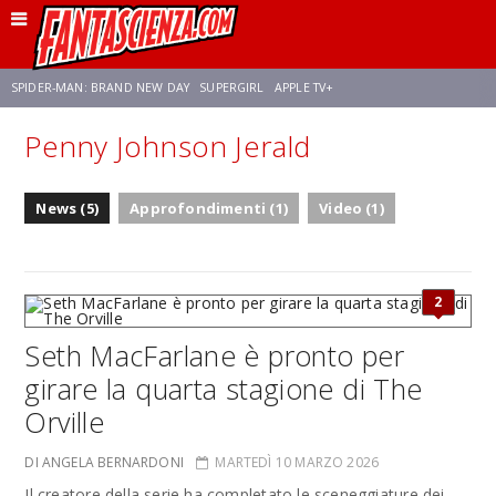
SPIDER-MAN: BRAND NEW DAY
SUPERGIRL
APPLE TV+
Penny Johnson Jerald
FRANCO RICCIARDIELLO
ZENDAYA
STAR TREK
AVENGERS: DOOMSDAY
News (5)
Approfondimenti (1)
Video (1)
NETFLIX
SADIE SINK
STAR TREK: STRANGE NEW WORLDS
2
Seth MacFarlane è pronto per
girare la quarta stagione di The
Orville
DI ANGELA BERNARDONI
MARTEDÌ 10 MARZO 2026
Il creatore della serie ha completato le sceneggiature dei