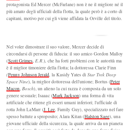
protagonista Ed Mercer (McFarlane) non è ne il migliore né il
più amato degli ufficiali della flotta, la quale però è a corto di
capitani, motivo per cui gli viene affidata la Orville del titolo.
Nel voler dimostrare il suo valore, Mercer decide di
circondarsi di persone di fiducia: il suo amico Gordon Malloy
(
Scott Grimes
,
E.R
.), che ha forti problemi con le autorità ma
è il miglior timoniere della flotta; la dottoressa Clarie Finn
(
Penny Johnson Jerald
, la Kasidy Yates di
Star Trek Deep
Space Nine
), la miglior dottoressa dell'unione; Bortus (
Peter
Macon
,
Bosch
), un alieno la cui razza è composta da un solo
genere sessuale; Isaaac (
Mark Jackson
) una forma di vita
artificiale che ritiene gli esseri umani inferiori; l'ufficiale di
rotta John LaMarr (
J. Lee
, Family Guy), specializzato nel fare
spesso battute a sproposito; Alara Kitan (
Halston Sage
), una
giovane ufficiale della sicurezza, la quale arriva da un pianeta