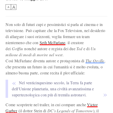
A
A
Non solo di futuri cupi e pessimistici si parla al cinema e in
televisione. Può capitare che la Fox Television, nel desiderio
di allargare i suoi orizzonti, voglia formare un team
nientemeno che con
Seth McFarlane
, il creatore
dei
Griffin
nonché autore e regista dei due
Ted
e di
Un
milione di modi di morire nel west
.
Così McFarlane diventa autore e protagonista di
The Orville
,
che presenta un futuro in cui l'umanità si è molto evoluta, o
almeno buona parte, come recita il plot ufficiale:
Nel venticinquesimo secolo, la Terra fa parte
dell'Unione planetaria, una civiltà avanzatissima e
supertecnologica con più di tremila astronavi.
Come scoprirete nel trailer, in cui compare anche
Victor
Garber
(il dottor Stein di
DC's Legends of Tomorrow
), il