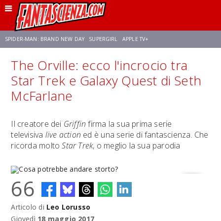
SPIDER-MAN: BRAND NEW DAY
SUPERGIRL
APPLE TV+
The Orville: ecco l'incrocio tra
FRANCO RICCIARDIELLO
ZENDAYA
STAR TREK
AVENGERS: DOOMSDAY
Star Trek e Galaxy Quest di Seth
McFarlane
NETFLIX
SADIE SINK
CELIA ROSE GOODING
Il creatore dei
Griffin
firma la sua prima serie
televisiva
live action
ed è una serie di fantascienza. Che
ricorda molto
Star Trek
, o meglio la sua parodia
66
Articolo di
Leo Lorusso
Cosa potrebbe andare storto?
Giovedì
18 maggio 2017