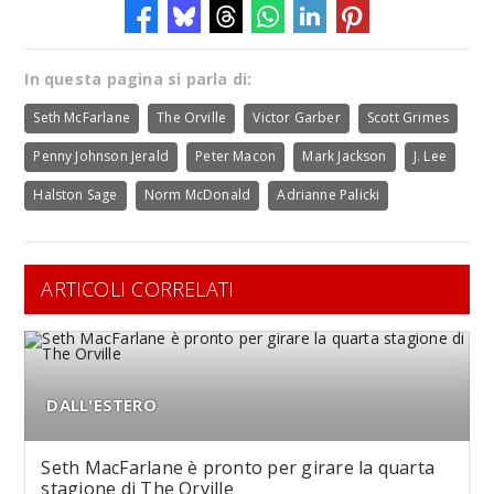
In questa pagina si parla di:
Seth McFarlane
The Orville
Victor Garber
Scott Grimes
Penny Johnson Jerald
Peter Macon
Mark Jackson
J. Lee
Halston Sage
Norm McDonald
Adrianne Palicki
ARTICOLI CORRELATI
DALL'ESTERO
Seth MacFarlane è pronto per girare la quarta
stagione di The Orville