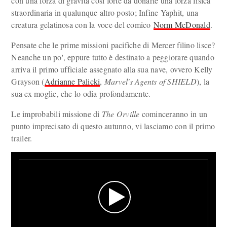
con una forza di gravità così forte da donarle una forza fisica
straordinaria in qualunque altro posto; Infine Yaphit, una
creatura gelatinosa con la voce del comico
Norm McDonald
.
Pensate che le prime missioni pacifiche di Mercer filino lisce?
Neanche un po', eppure tutto è destinato a peggiorare quando
arriva il primo ufficiale assegnato alla sua nave, ovvero Kelly
Grayson (
Adrianne Palicki
,
Marvel's Agents of SHIELD
), la
sua ex moglie, che lo odia profondamente.
Le improbabili missione di
The Orville
cominceranno in un
punto imprecisato di questo autunno, vi lasciamo con il primo
trailer.