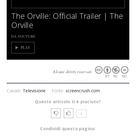
The Orville: Official Trailer | The
Orville
DA YOUTUBE
PLAY
Alcuni diritti riservati
Canale:
Televisione
Fonte:
screencrush.com
Questo articolo ti è piaciuto?
4
Condividi questa pagina: