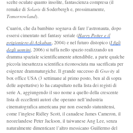
scelte oculate quanto insolite, fantascienza compresa (il
remake di
Solaris
di Soderbergh e, prossimamente,
Tomorrowland
).
Cuarón, che da bambino sognava di fare l’astronauta, dopo
essersi cimentato nel fantasy seriale (
Harry Potter e il
prigioniero di Azkaban
, 2004) e nel futuro distopico (
I figli
degli uomini
, 2006) si tuffa nello spazio realizzando un
dramma spaziale scientificamente attendibile, a parte qualche
piccola inesattezza scientifica riconosciuta ma sacrificata per
esigenze drammaturgiche. Il grande successo di
Gravity
al
box office USA (3 settimane al primo posto, ben al di sopra
delle aspettative) lo ha catapultato nella lista dei registi di
serie A, aggiungendo il suo nome a quello della crescente
lista di eccellenti autori che operano nell’industria
cinematografica americana pur non essendo statunitensi,
come l’inglese Ridley Scott, il canadese James Cameron, il
neozelandese Peter Jackson, il taiwanese Ang Lee, senza
naturalmente dimenticare l’altro messicano Guillermo del