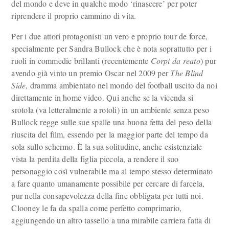
del mondo e deve in qualche modo ‘rinascere’ per poter
riprendere il proprio cammino di vita.
Per i due attori protagonisti un vero e proprio tour de force,
specialmente per Sandra Bullock che è nota soprattutto per i
ruoli in commedie brillanti (recentemente
Corpi da reato
) pur
avendo già vinto un premio Oscar nel 2009 per
The Blind
Side
, dramma ambientato nel mondo del football uscito da noi
direttamente in home video. Qui anche se la vicenda si
srotola (va letteralmente a rotoli) in un ambiente senza peso
Bullock regge sulle sue spalle una buona fetta del peso della
riuscita del film, essendo per la maggior parte del tempo da
sola sullo schermo. È la sua solitudine, anche esistenziale
vista la perdita della figlia piccola, a rendere il suo
personaggio così vulnerabile ma al tempo stesso determinato
a fare quanto umanamente possibile per cercare di farcela,
pur nella consapevolezza della fine obbligata per tutti noi.
Clooney le fa da spalla come perfetto comprimario,
aggiungendo un altro tassello a una mirabile carriera fatta di