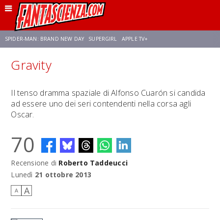
SPIDER-MAN: BRAND NEW DAY
SUPERGIRL
APPLE TV+
Gravity
FRANCO RICCIARDIELLO
ZENDAYA
STAR TREK
AVENGERS: DOOMSDAY
Il tenso dramma spaziale di Alfonso Cuarón si candida
ad essere uno dei seri contendenti nella corsa agli
NETFLIX
SADIE SINK
STAR TREK: STRANGE NEW WORLDS
Oscar.
70
Recensione di
Roberto Taddeucci
Lunedì
21 ottobre 2013
A
A