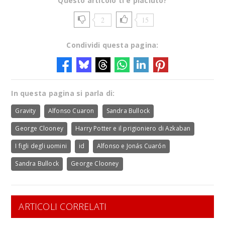
Questo articolo ti è piaciuto?
2
15
Condividi questa pagina:
In questa pagina si parla di:
Gravity
Alfonso Cuaron
Sandra Bullock
George Clooney
Harry Potter e il prigioniero di Azkaban
I figli degli uomini
id
Alfonso e Jonás Cuarón
Sandra Bullock
George Clooney
ARTICOLI CORRELATI