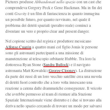
Pictures produsse
Abbandonati nello spazio
con un cast che
comprendeva Gregory Peck e Gene Hackman. Ma in fin dei
conti
Gravity
è un film di fantascienza in quanto immagina
un possibile futuro, per quanto ravvinato, nel quale il
problema dei detriti spaziali (peraltro reale) cominci a
diventare un vero e proprio clear and present danger.
Nel copione scritto dal regista e produttore messicano
Alfonso Cuarón
a quattro mani col figlio Jonás le persone
sono gli astronauti partecipanti a una missione di
manutenzione al telescopio orbitante Hubble. Tra loro la
dottoressa Ryan Stone (
Sandra Bullock
) e il navigato
astronauta Matt Kowalski (
George Clooney
). La distruzione
da parte dei russi di un loro vecchio satellite crea una nuvola
di detriti fuori controllo che a loro volta innescano una
reazione a catena dalle drammatiche conseguenze. Il veicolo
che avrebbe permesso al team di rientare alla Stazione
Spaziale Internazionale viene distrutto e i due si trovano alla
deriva nello spazio cercando di trovare un modo per salvarsi