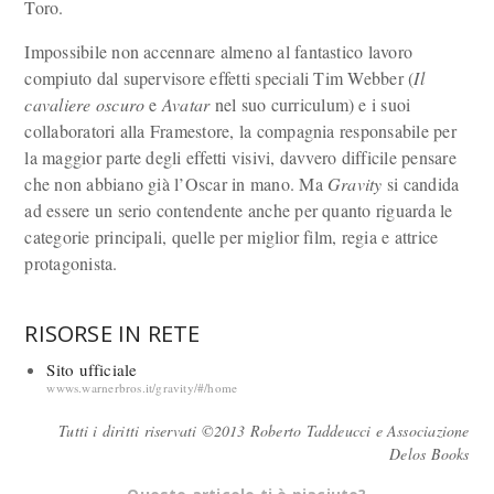
Toro.
Impossibile non accennare almeno al fantastico lavoro
compiuto dal supervisore effetti speciali Tim Webber (
Il
cavaliere oscuro
e
Avatar
nel suo curriculum) e i suoi
collaboratori alla Framestore, la compagnia responsabile per
la maggior parte degli effetti visivi, davvero difficile pensare
che non abbiano già l’Oscar in mano. Ma
Gravity
si candida
ad essere un serio contendente anche per quanto riguarda le
categorie principali, quelle per miglior film, regia e attrice
protagonista.
RISORSE IN RETE
Sito ufficiale
wwws.warnerbros.it/gravity/#/home
Tutti i diritti riservati ©2013 Roberto Taddeucci e Associazione
Delos Books