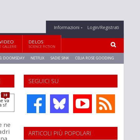
Informazioni
Login/Registrati
VIDEO
DELOS
E GALLERIE
SCIENCE FICTION
S: DOOMSDAY
NETFLIX
SADIE SINK
CELIA ROSE GOODING
E
SEGUICI SU
38
e ne
adri
ARTICOLI PIÙ POPOLARI
ana