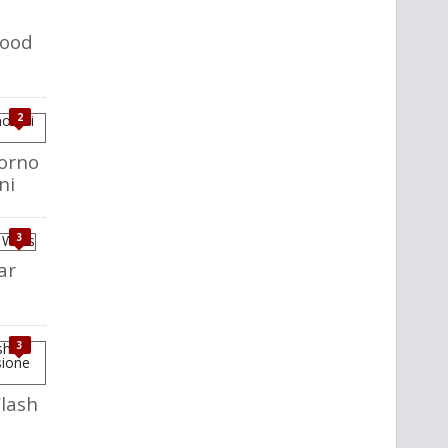
Wood
2
itorno
ni
3
tar
3
Flash