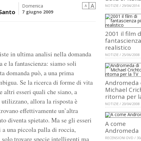
A
Domenica
A
NOTIZIE / 29/04/2014
 Santo
7 giugno 2009
2001 il film d
fantascienza
realistico
iste in ultima analisi nella domanda
NOTIZIE / 25/06/2008
 e la fantascienza: siamo soli
esta domanda può, a una prima
bigua. Se la ricerca di forme di vita
Andromeda 
Michael Cric
e altri esseri quali che siano, a
ritorna per l
 utilizzano, allora la risposta è
NOTIZIE / 20/04/2008
trovano effettivamente un’altra
nto diventa spietato. Ma se gli esseri
A come
a una piccola palla di roccia,
Andromeda
solo trovare specie intelligenti ma
RECENSIONI DVD / 30