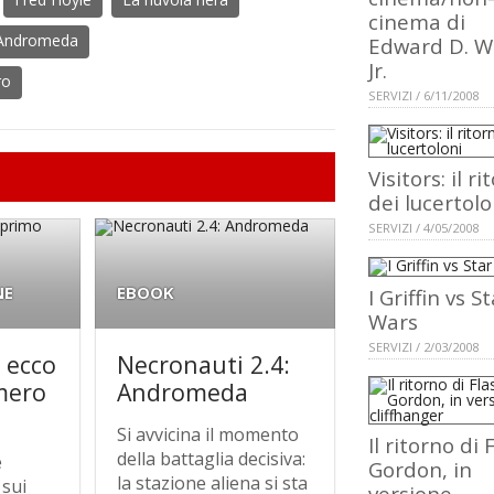
cinema di
 Andromeda
Edward D. 
Jr.
ro
SERVIZI / 6/11/2008
Visitors: il r
dei lucertolo
SERVIZI / 4/05/2008
NE
EBOOK
I Griffin vs S
Wars
SERVIZI / 2/03/2008
 ecco
Necronauti 2.4:
mero
Andromeda
Si avvicina il momento
Il ritorno di 
della battaglia decisiva:
e
Gordon, in
la stazione aliena si sta
 sui
versione