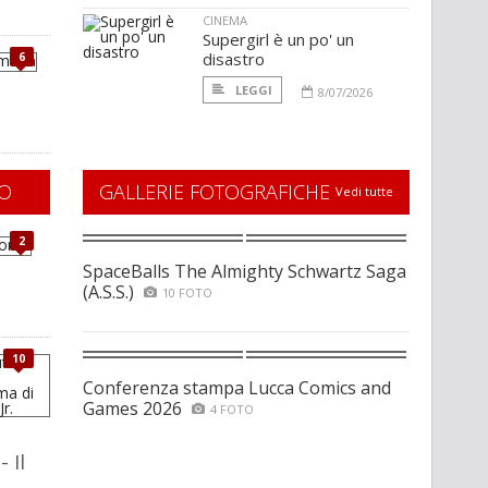
CINEMA
Supergirl è un po' un
disastro
6
LEGGI
8/07/2026
O
GALLERIE FOTOGRAFICHE
Vedi tutte
2
SpaceBalls The Almighty Schwartz Saga
(A.S.S.)
10 FOTO
10
Conferenza stampa Lucca Comics and
Games 2026
4 FOTO
 Il
-