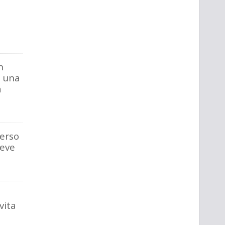
n
: una
a
verso
deve
vita