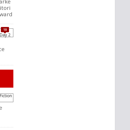
larke
itori
Award
10
ce
e