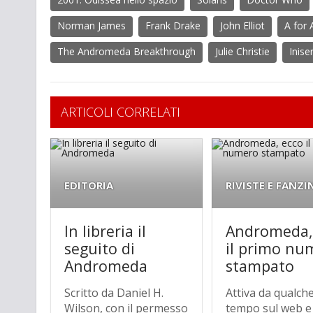
Norman James
Frank Drake
John Elliot
A for
The Andromeda Breakthrough
Julie Christie
Inise
ARTICOLI CORRELATI
EDITORIA
RIVISTE E FANZI
In libreria il
Andromeda,
seguito di
il primo nu
Andromeda
stampato
Scritto da Daniel H.
Attiva da qualch
Wilson, con il permesso
tempo sul web e