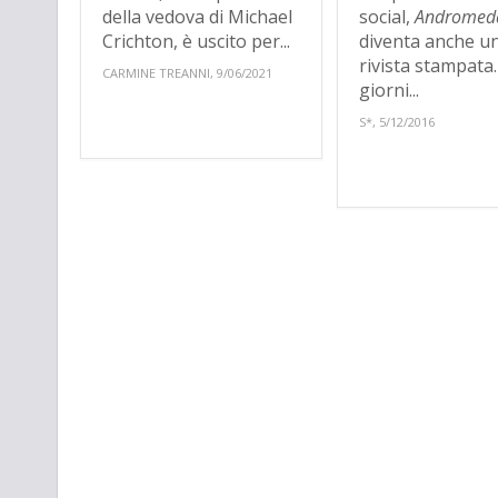
della vedova di Michael
social,
Andromed
Crichton, è uscito per...
diventa anche u
rivista stampata.
CARMINE TREANNI, 9/06/2021
giorni...
S*, 5/12/2016