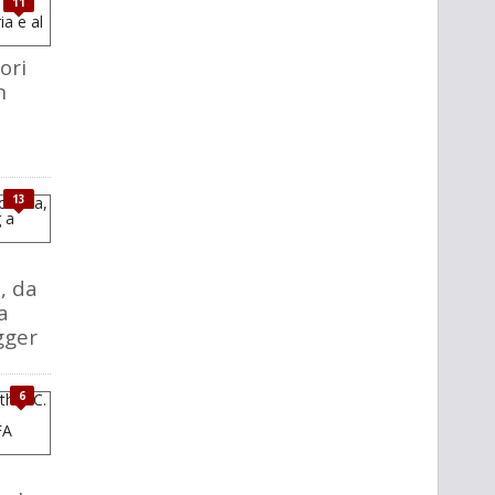
11
ori
n
13
, da
a
gger
6