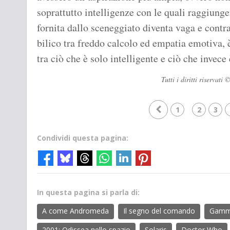
soprattutto intelligenze con le quali raggiunger
fornita dallo sceneggiato diventa vaga e cont
bilico tra freddo calcolo ed empatia emotiva, è 
tra ciò che è solo intelligente e ciò che inve
Tutti i diritti riserva
1
2
3
Condividi questa pagina:
In questa pagina si parla di:
A come Andromeda
Il segno del comando
Gam
2001: Odissea nello spazio
Solaris
Doctor Who