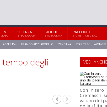
E TV
SCIENZA
GIOCHI
RACCONTI
 VIDEO
E TECNOLOGIA
E VIDEOGIOCHI
E FUMETTI ORIGINALI
APPLE TV+
FRANCO RICCIARDIELLO
ZENDAYA
STAR TREK
AVENGER
 tempo degli
VEDI ANCH
Con Inisero
Cremaschi s
va uno dei p
della sf itali