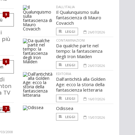
DALL'ITALIA
Il Qualunquismo sulla
9
fantascienza di Mauro
Covacich
i
LEGGI
26/07/2026
 più
CONTAMINAZIONI
Da qualche parte nel
tempo: la fantascienza
degli Iron Maiden
6
LEGGI
26/07/2026
EDITORIA
di
Dall’antichità alla Golden
Age: ecco la storia della
hton
fantascienza letteraria
a TV
LEGGI
16/07/2026
Odissea
7
LEGGI
15/07/2026
/03/2008