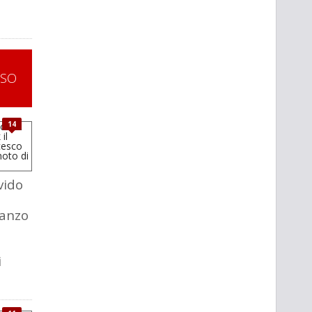
SSO
14
vido
manzo
i