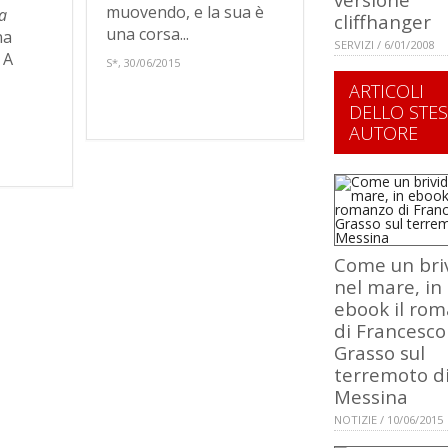
muovendo, e la sua è
a
cliffhanger
una corsa...
na
SERVIZI / 6/01/2008
 A
S*, 30/06/2015
ARTICOLI
DELLO STE
AUTORE
Come un bri
nel mare, in
ebook il ro
di Francesco
Grasso sul
terremoto d
Messina
NOTIZIE / 10/06/2015