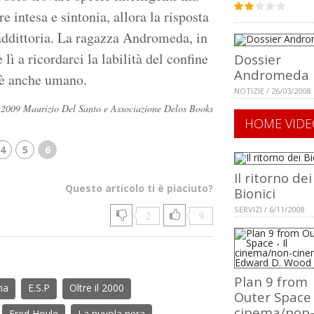
e intesa e sintonia, allora la risposta
raddittoria. La ragazza Andromeda, in
lì a ricordarci la labilità del confine
Dossier
Andromeda
ce è anche umano.
NOTIZIE / 26/03/2008
ti ©2009 Maurizio Del Santo e Associazione Delos Books
HOME VIDE
4
5
6
Il ritorno dei
Questo articolo ti è piaciuto?
Bionici
SERVIZI / 6/11/2008
2
9
Plan 9 from
ma
E.S.P
Oltre il 2000
Outer Space -
cinema/non
Fred Hoyle
La nuvola nera