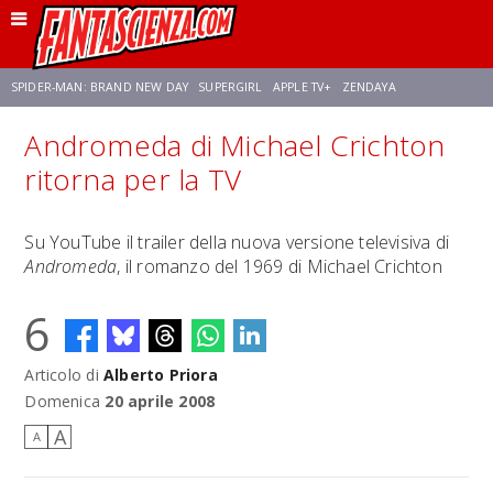
SPIDER-MAN: BRAND NEW DAY
SUPERGIRL
APPLE TV+
ZENDAYA
Andromeda di Michael Crichton
FRANCO RICCIARDIELLO
AVENGERS: DOOMSDAY
STAR TREK
NETFLIX
ritorna per la TV
SADIE SINK
STAR TREK: STRANGE NEW WORLDS
Su YouTube il trailer della nuova versione televisiva di
Andromeda
, il romanzo del 1969 di Michael Crichton
6
Articolo di
Alberto Priora
Domenica
20 aprile 2008
A
A