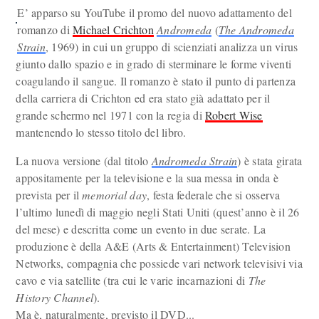
E’ apparso su YouTube il promo del nuovo adattamento del
romanzo di
Michael Crichton
Andromeda
(
The Andromeda
Strain
, 1969) in cui un gruppo di scienziati analizza un virus
giunto dallo spazio e in grado di sterminare le forme viventi
coagulando il sangue. Il romanzo è stato il punto di partenza
della carriera di Crichton ed era stato già adattato per il
grande schermo nel 1971 con la regia di
Robert Wise
mantenendo lo stesso titolo del libro.
La nuova versione (dal titolo
Andromeda Strain
) è stata girata
appositamente per la televisione e la sua messa in onda è
prevista per il
memorial day
, festa federale che si osserva
l’ultimo lunedì di maggio negli Stati Uniti (quest’anno è il 26
del mese) e descritta come un evento in due serate. La
produzione è della A&E (Arts & Entertainment) Television
Networks, compagnia che possiede vari network televisivi via
cavo e via satellite (tra cui le varie incarnazioni di
The
History Channel
).
Ma è, naturalmente, previsto il DVD...