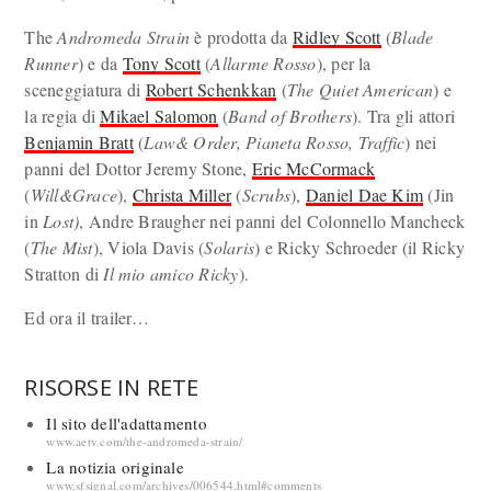
The
Andromeda Strain
è prodotta da
Ridley Scott
(
Blade
Runner
) e da
Tony Scott
(
Allarme Rosso
), per la
sceneggiatura di
Robert Schenkkan
(
The Quiet American
) e
la regia di
Mikael Salomon
(
Band of Brothers
). Tra gli attori
Benjamin Bratt
(
Law& Order, Pianeta Rosso, Traffic
) nei
panni del Dottor Jeremy Stone,
Eric McCormack
(
Will&Grace
),
Christa Miller
(
Scrubs
),
Daniel Dae Kim
(Jin
in
Lost)
, Andre Braugher nei panni del Colonnello Mancheck
(
The Mist
), Viola Davis (
Solaris
) e Ricky Schroeder (il Ricky
Stratton di
Il mio amico Ricky
).
Ed ora il trailer…
RISORSE IN RETE
Il sito dell'adattamento
www.aetv.com/the-andromeda-strain/
La notizia originale
www.sfsignal.com/archives/006544.html#comments