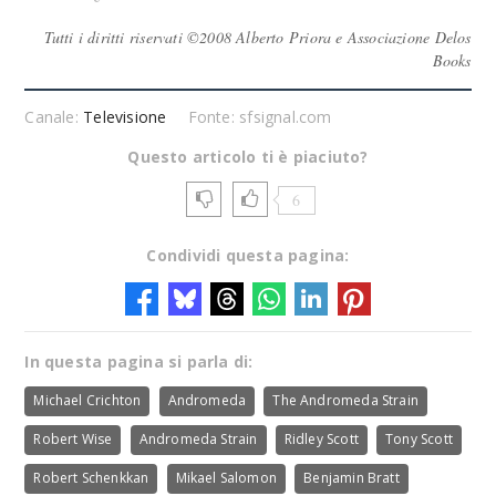
Tutti i diritti riservati ©2008 Alberto Priora e Associazione Delos
Books
Canale:
Televisione
Fonte: sfsignal.com
Questo articolo ti è piaciuto?
6
Condividi questa pagina:
In questa pagina si parla di:
Michael Crichton
Andromeda
The Andromeda Strain
Robert Wise
Andromeda Strain
Ridley Scott
Tony Scott
Robert Schenkkan
Mikael Salomon
Benjamin Bratt