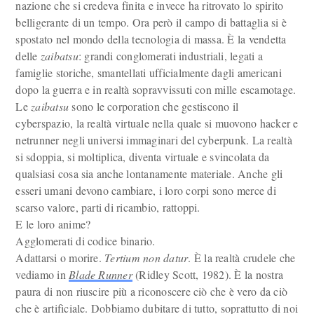
nazione che si credeva finita e invece ha ritrovato lo spirito
belligerante di un tempo. Ora però il campo di battaglia si è
spostato nel mondo della tecnologia di massa. È la vendetta
delle
zaibatsu
: grandi conglomerati industriali, legati a
famiglie storiche, smantellati ufficialmente dagli americani
dopo la guerra e in realtà sopravvissuti con mille escamotage.
Le
zaibatsu
sono le corporation che gestiscono il
cyberspazio, la realtà virtuale nella quale si muovono hacker e
netrunner negli universi immaginari del cyberpunk. La realtà
si sdoppia, si moltiplica, diventa virtuale e svincolata da
qualsiasi cosa sia anche lontanamente materiale. Anche gli
esseri umani devono cambiare, i loro corpi sono merce di
scarso valore, parti di ricambio, rattoppi.
E le loro anime?
Agglomerati di codice binario.
Adattarsi o morire.
Tertium non datur
. È la realtà crudele che
vediamo in
Blade Runner
(Ridley Scott, 1982). È la nostra
paura di non riuscire più a riconoscere ciò che è vero da ciò
che è artificiale. Dobbiamo dubitare di tutto, soprattutto di noi