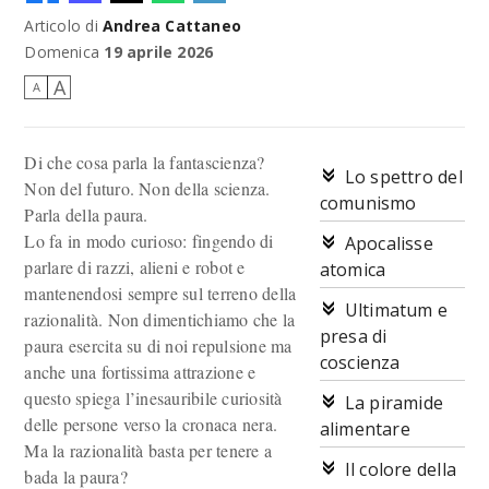
Articolo di
Andrea Cattaneo
Immagine promozionale di
Blade Runner 2099
Domenica
19 aprile 2026
A
A
Di che cosa parla la fantascienza?
Lo spettro del
Non del futuro. Non della scienza.
comunismo
Parla della paura.
Lo fa in modo curioso: fingendo di
Apocalisse
parlare di razzi, alieni e robot e
atomica
mantenendosi sempre sul terreno della
Ultimatum e
razionalità. Non dimentichiamo che la
presa di
paura esercita su di noi repulsione ma
coscienza
anche una fortissima attrazione e
questo spiega l’inesauribile curiosità
La piramide
delle persone verso la cronaca nera.
alimentare
Ma la razionalità basta per tenere a
Il colore della
bada la paura?