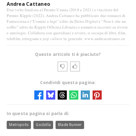
Andrea Cattaneo
Due volte finalista al Premio Urania (2018 e 2021) e vincitore del
Premio Kipple (2022), Andrea Cattaneo ha pubblicato due romanzi di
Fantascienza (“Uomini e lupi” edito da Delos Digital e “Non è che un
soffio” edito da Kipple Officina Libraria) e numerosi racconti su riviste
e antologie. Collabora con quotidiani e riviste, si occupa di libri, film,
telefilm, retrogame e
pop culture
in generale. www.andreacattaneo.eu
Questo articolo ti è piaciuto?
Condividi questa pagina:
In questa pagina si parla di:
Metropolis
Godzilla
Blade Runner