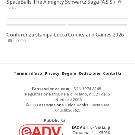
SpaceBalls The Almighty Schwartz Saga (A.S.S.)
10
FOTO
Conferenza stampa Lucca Comics and Games 2026
4 FOTO
Termini d'uso
Privacy
Regole
Redazione
Contatti
Fantascienza.com
- ISSN 1974-8248 -
Registrazione tribunale di Milano, n. 521 del 5
settembre 2006.
©2003
Associazione Delos Books
. Partita Iva
04029050962.
Pubblicità:
EADV s.r.l.
- Via Luigi
Capuana, 11 - 95030