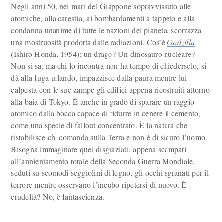
Negli anni 50, nei mari del Giappone sopravvissuto alle
atomiche, alla carestia, ai bombardamenti a tappeto e alla
condanna unanime di tutte le nazioni del pianeta, scorrazza
una mostruosità prodotta dalle radiazioni. Cos’è
Godzilla
(Ishirō Honda, 1954): un drago? Un dinosauro nucleare?
Non si sa, ma chi lo incontra non ha tempo di chiederselo, si
dà alla fuga urlando, impazzisce dalla paura mentre lui
calpesta con le sue zampe gli edifici appena ricostruiti attorno
alla baia di Tokyo. È anche in grado di sparare un raggio
atomico dalla bocca capace di ridurre in cenere il cemento,
come una specie di fallout concentrato. È la natura che
ristabilisce chi comanda sulla Terra e non è di sicuro l’uomo.
Bisogna immaginare quei disgraziati, appena scampati
all’annientamento totale della Seconda Guerra Mondiale,
seduti su scomodi seggiolini di legno, gli occhi sgranati per il
terrore mentre osservano l’incubo ripetersi di nuovo. È
crudeltà? No, è fantascienza.