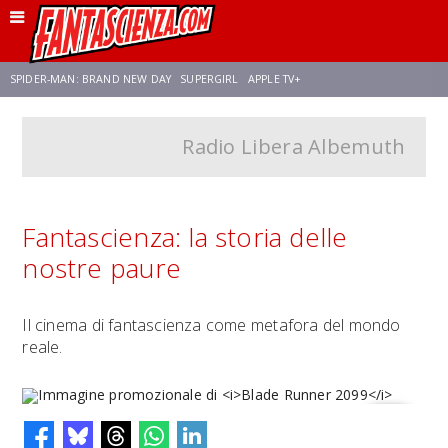
SPIDER-MAN: BRAND NEW DAY
SUPERGIRL
APPLE TV+
Radio Libera Albemuth
FRANCO RICCIARDIELLO
ZENDAYA
STAR TREK
AVENGERS: DOOMSDAY
NETFLIX
SADIE SINK
CELIA ROSE GOODING
Fantascienza: la storia delle
nostre paure
Il cinema di fantascienza come metafora del mondo
reale.