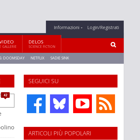
Informazioni
Login/Registrati
VIDEO
DELOS
E GALLERIE
SCIENCE FICTION
S: DOOMSDAY
NETFLIX
SADIE SINK
E
SEGUICI SU
42
e
olino
ARTICOLI PIÙ POPOLARI