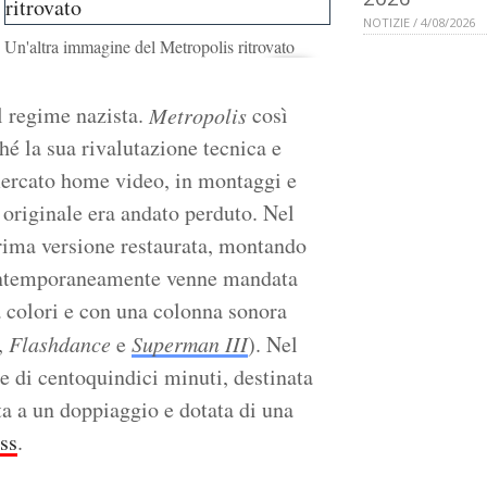
NOTIZIE / 4/08/2026
Un'altra immagine del Metropolis ritrovato
al regime nazista.
così
Metropolis
hé la sua rivalutazione tecnica e
l mercato home video, in montaggi e
o originale era andato perduto. Nel
rima versione restaurata, montando
Contemporaneamente venne mandata
a colori e con una colonna sonora
i,
Flashdance
e
Superman III
). Nel
e di centoquindici minuti, destinata
ta a un doppiaggio e dotata di una
ss
.