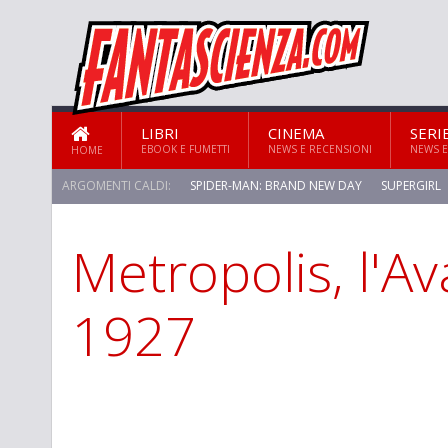
LIBRI
CINEMA
SERI
EBOOK E FUMETTI
NEWS E RECENSIONI
NEWS E
HOME
ARGOMENTI CALDI:
SPIDER-MAN: BRAND NEW DAY
SUPERGIRL
Metropolis, l'Av
STAR TREK: STRANGE NEW WORLDS
1927