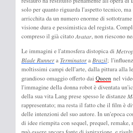
restauro ha restituito pienamente all'opera di 
solo per quanto riguarda l'aspetto tecnico, ma
arricchita da un numero enorme di sottotrame
visione dura e pessimistica del regista. Comple
compreso il già citato
, non riescono ne
Avatar
Le immagini e l'atmosfera distopica di
Metrop
Blade Runner
a
Terminator
a
Brazil
; l'influen
moltissimi campi dell'arte, dalla pittura alla l
grandioso omaggio offerto dai
Queen
nel vide
l'immagine della donna robot è diventata un'ic
della sua vita Lang prese spesso le distanze
Me
rappresentato; ma resta il fatto che il film è di
delle intenzioni del suo autore. In un'epoca co
di idee riempita con sequel, prequel, remake, r
può essere ancora fonte di ispirazione, e risu