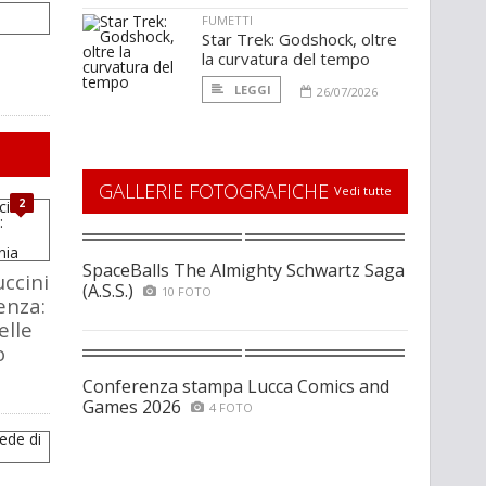
FUMETTI
Star Trek: Godshock, oltre
la curvatura del tempo
LEGGI
26/07/2026
GALLERIE FOTOGRAFICHE
Vedi tutte
2
SpaceBalls The Almighty Schwartz Saga
ccini
(A.S.S.)
10 FOTO
enza:
elle
o
Conferenza stampa Lucca Comics and
Games 2026
4 FOTO