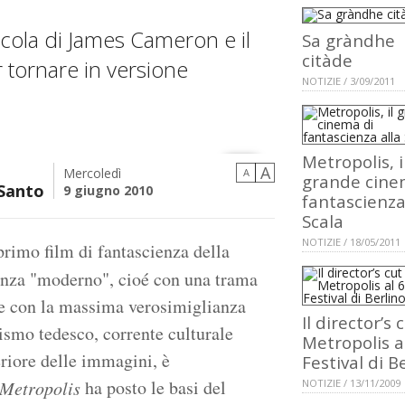
icola di James Cameron e il
Sa gràndhe
citàde
r tornare in versione
NOTIZIE / 3/09/2011
Metropolis, i
A
Mercoledì
A
grande cine
 Santo
9 giugno 2010
fantascienza
Scala
NOTIZIE / 18/05/2011
primo film di fantascienza della
ienza "moderno", cioé con una trama
ere con la massima verosimiglianza
Il director’s 
nismo tedesco, corrente culturale
Metropolis a
eriore delle immagini, è
Festival di B
ha posto le basi del
Metropolis
NOTIZIE / 13/11/2009