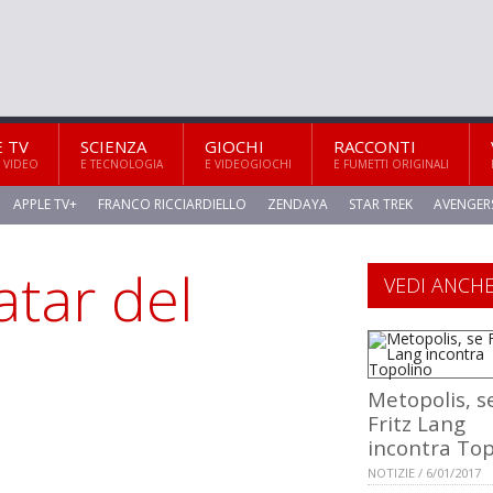
E TV
SCIENZA
GIOCHI
RACCONTI
 VIDEO
E TECNOLOGIA
E VIDEOGIOCHI
E FUMETTI ORIGINALI
APPLE TV+
FRANCO RICCIARDIELLO
ZENDAYA
STAR TREK
AVENGER
atar del
VEDI ANCH
Metopolis, s
Fritz Lang
incontra Top
NOTIZIE / 6/01/2017