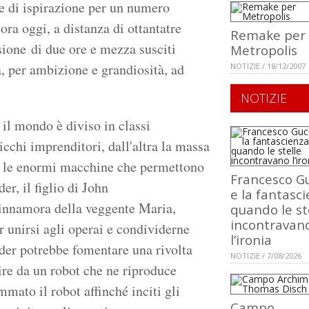
e di ispirazione per un numero
ra oggi, a distanza di ottantatre
Remake per
rsione di due ore e mezza susciti
Metropolis
a, per ambizione e grandiosità, ad
NOTIZIE / 18/12/2007
NOTIZIE
il mondo è diviso in classi
icchi imprenditori, dall'altra la massa
re le enormi macchine che permettono
Francesco Gu
er, il figlio di John
e la fantasci
i innamora della veggente Maria,
quando le st
incontravan
r unirsi agli operai e condividerne
l’ironia
der potrebbe fomentare una rivolta
NOTIZIE / 7/08/2026
uire da un robot che ne riproduce
mato il robot affinché inciti gli
Campo