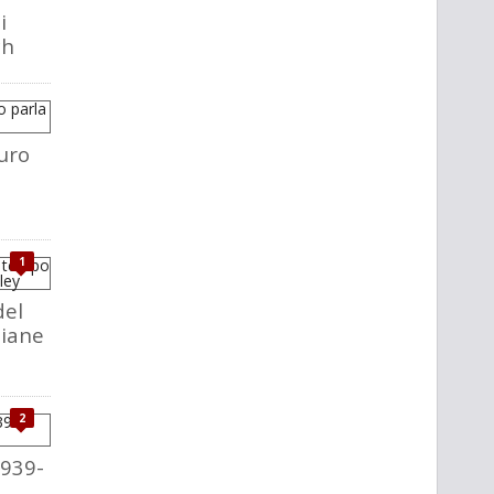
i
ch
uro
1
del
liane
2
1939-