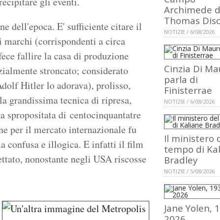
ecipitare gli eventi.
Archimede d
Thomas Dis
 dell'epoca. E' sufficiente citare il
NOTIZIE / 6/08/2026
i marchi (corrispondenti a circa
fece fallire la casa di produzione
Cinzia Di Ma
zialmente stroncato; considerato
parla di
Adolf Hitler lo adorava), prolisso,
Finisterrae
la grandissima tecnica di ripresa,
NOTIZIE / 6/08/2026
a spropositata di centocinquantatre
ne per il mercato internazionale fu
Il ministero 
 confusa e illogica. E infatti il film
tempo di Ka
ttato, nonostante negli USA riscosse
Bradley
NOTIZIE / 5/08/2026
Jane Yolen, 
2026