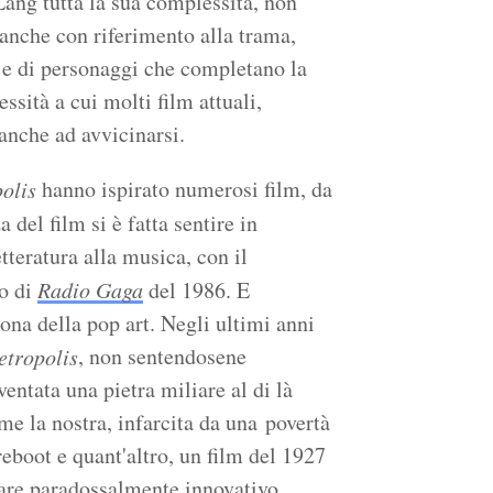
Lang tutta la sua complessità, non
 anche con riferimento alla trama,
 e di personaggi che completano la
ssità a cui molti film attuali,
anche ad avvicinarsi.
hanno ispirato numerosi film, da
olis
za del film si è fatta sentire in
etteratura alla musica, con il
o di
Radio Gaga
del 1986. E
ona della pop art. Negli ultimi anni
, non sentendosene
tropolis
ventata una pietra miliare al di là
me la nostra, infarcita da una povertà
eboot e quant'altro, un film del 1927
ltare paradossalmente innovativo.