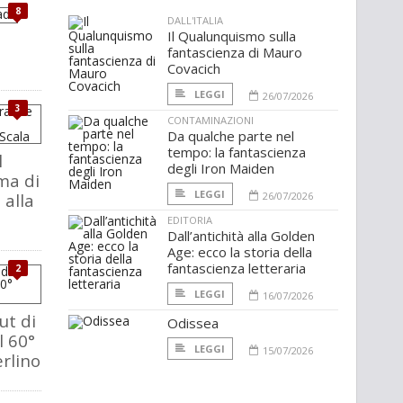
8
DALL'ITALIA
Il Qualunquismo sulla
fantascienza di Mauro
Covacich
LEGGI
26/07/2026
3
CONTAMINAZIONI
Da qualche parte nel
tempo: la fantascienza
l
degli Iron Maiden
ma di
LEGGI
 alla
26/07/2026
EDITORIA
Dall’antichità alla Golden
Age: ecco la storia della
fantascienza letteraria
2
LEGGI
16/07/2026
cut di
Odissea
l 60°
LEGGI
15/07/2026
erlino