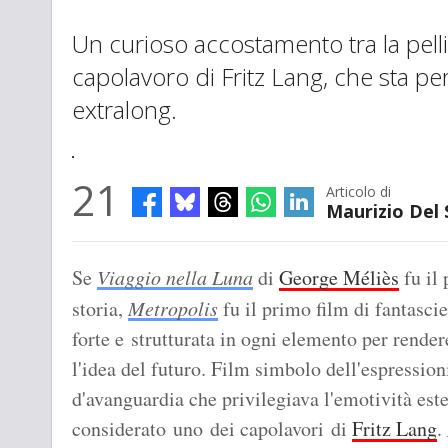
Un curioso accostamento tra la pell
capolavoro di Fritz Lang, che sta pe
extralong.
21
Articolo di
Maurizio Del
Se
Viaggio nella Luna
di
George Méliès
fu il 
storia,
Metropolis
fu il primo film di fantasc
forte e strutturata in ogni elemento per rend
l'idea del futuro. Film simbolo dell'espressio
d'avanguardia che privilegiava l'emotività est
considerato uno dei capolavori di
Fritz Lang
.