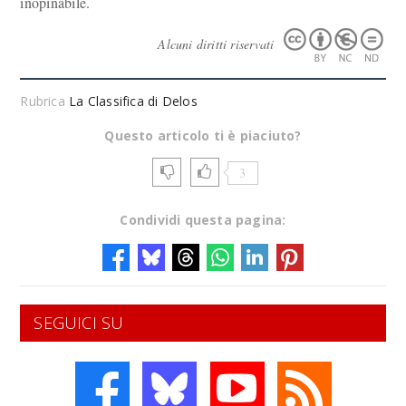
inopinabile.
Alcuni diritti riservati
Rubrica
La Classifica di Delos
Questo articolo ti è piaciuto?
3
Condividi questa pagina:
SEGUICI SU