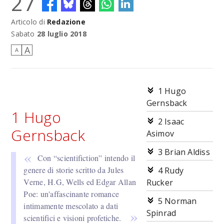
27
Articolo di
Redazione
Sabato
28 luglio 2018
A
A
1 Hugo
Gernsback
1 Hugo
2 Isaac
Gernsback
Asimov
3 Brian Aldiss
Con “scientifiction” intendo il
genere di storie scritto da Jules
4 Rudy
Verne, H.G, Wells ed Edgar Allan
Rucker
Poe: un'affascinante romance
5 Norman
intimamente mescolato a dati
Spinrad
scientifici e visioni profetiche.