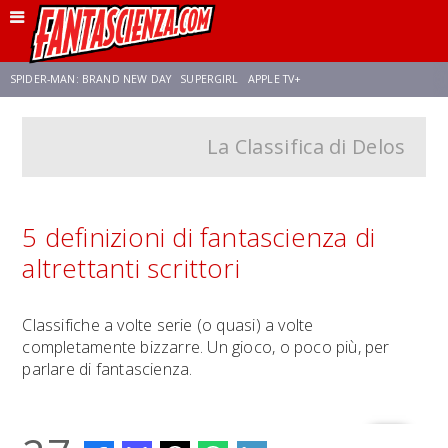
SPIDER-MAN: BRAND NEW DAY
SUPERGIRL
APPLE TV+
La Classifica di Delos
FRANCO RICCIARDIELLO
ZENDAYA
STAR TREK
AVENGERS: DOOMSDAY
NETFLIX
SADIE SINK
STAR TREK: STRANGE NEW WORLDS
5 definizioni di fantascienza di
altrettanti scrittori
Classifiche a volte serie (o quasi) a volte
completamente bizzarre. Un gioco, o poco più, per
parlare di fantascienza.