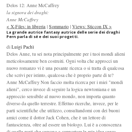
Delos 12: Anne McCaffrey
la signora dei draghi:
Anne McCaffrey
< X-Files: in libreria
|
Sommario
|
Views: Sticcon IX >
La grande autrice fantasy autrice delle serie dei draghi
Pern parla di sé e dei suoi progetti.
di
Luigi Pachì
Delos Anne, tu sei nota principalmente per i tuoi mondi alieni
meticolosamente ben costruiti. Ogni volta che approcci un
nuovo romanzo vi è una pesante ricerca o si tratta di qualcosa
che scrivi per istinto, qualcosa che è proprio parte di te?
Anne McCaffrey Non faccio molta ricerca per i miei "mondi
alieni", cerco invece di seguire la logica newtoniana e un
approccio sensibile al nuovo mondo, non importa quanto
diverso da quello terrestre. Effettuo ricerche, invece, per le
parti scientifiche che utilizzo, consultandomi con dei buoni
amici come il dottor Jack Cohen, che è un lettore di
fantascienza, oltre ad essere un biologo. Lui è a conoscenza
di quelle parti che servono a supportare le mie idee senza