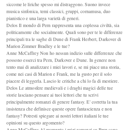
siccome le liriche spesso mi distraggono. Suono invece
musica sinfonica, temi classici, gruppi, cornamusa, duo
pianistico e una larga varietà di generi.
Delos Il mondo di Pern rappresenta una coplessa civiltà, sia
politicamente che socialmente. Quali sono per te le differenze
principali tra le saghe di Dune di Frank Herbert, Darkover di
Marion Zimmer Bradley e le tue?
Anne McCaffrey Non ho nessun indizio sulle differrenze che
possono esserci tra Pern, Darkover e Dune. In genere non
tento mai di analizzare i miei lavori e, se mi piace una storia,
come nei casi di Marion e Frank, me la gusto per il solo
piacere di leggerla. Lascio le critiche a chi lo fa di mestiere.
Delos Le atmosfere medievali e i draghi magici delle tue
storie lasciano pensare ai tuoi lettori che tu scrivi
principalmente romanzi di genere fantasy. E' corretta la tua
insistenza che definisce queste opere fantascienza e non
fantasy? Potresti spiegare ai nostri lettori italiani le tue
opinioni su questo argomento?
Anne McCaffrey Al momento i miei romanzi su Pern sono