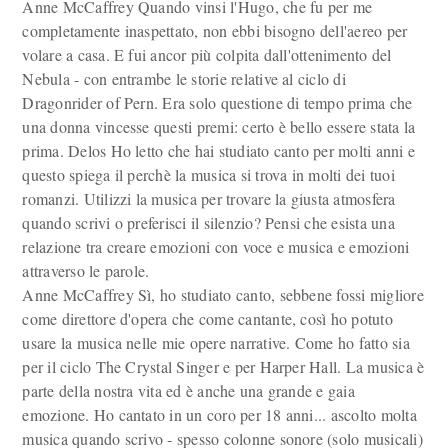
Anne McCaffrey Quando vinsi l'Hugo, che fu per me
completamente inaspettato, non ebbi bisogno dell'aereo per
volare a casa. E fui ancor più colpita dall'ottenimento del
Nebula - con entrambe le storie relative al ciclo di
Dragonrider of Pern. Era solo questione di tempo prima che
una donna vincesse questi premi: certo è bello essere stata la
prima. Delos Ho letto che hai studiato canto per molti anni e
questo spiega il perchè la musica si trova in molti dei tuoi
romanzi. Utilizzi la musica per trovare la giusta atmosfera
quando scrivi o preferisci il silenzio? Pensi che esista una
relazione tra creare emozioni con voce e musica e emozioni
attraverso le parole.
Anne McCaffrey Sì, ho studiato canto, sebbene fossi migliore
come direttore d'opera che come cantante, così ho potuto
usare la musica nelle mie opere narrative. Come ho fatto sia
per il ciclo The Crystal Singer e per Harper Hall. La musica è
parte della nostra vita ed è anche una grande e gaia
emozione. Ho cantato in un coro per 18 anni... ascolto molta
musica quando scrivo - spesso colonne sonore (solo musicali)