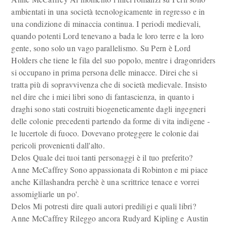
ambientati in una società tecnologicamente in regresso e in
una condizione di minaccia continua. I periodi medievali,
quando potenti Lord tenevano a bada le loro terre e la loro
gente, sono solo un vago parallelismo. Su Pern è Lord
Holders che tiene le fila del suo popolo, mentre i dragonriders
si occupano in prima persona delle minacce. Direi che si
tratta più di sopravvivenza che di società medievale. Insisto
nel dire che i miei libri sono di fantascienza, in quanto i
draghi sono stati costruiti biogeneticamente dagli ingegneri
delle colonie precedenti partendo da forme di vita indigene -
le lucertole di fuoco. Dovevano proteggere le colonie dai
pericoli provenienti dall'alto.
Delos Quale dei tuoi tanti personaggi è il tuo preferito?
Anne McCaffrey Sono appassionata di Robinton e mi piace
anche Killashandra perchè è una scrittrice tenace e vorrei
assomigliarle un po'.
Delos Mi potresti dire quali autori prediligi e quali libri?
Anne McCaffrey Rileggo ancora Rudyard Kipling e Austin