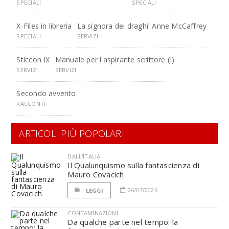
SPECIALI
SPECIALI
X-Files in libreria
La signora dei draghi: Anne McCaffrey
SPECIALI
SERVIZI
Sticcon IX
Manuale per l'aspirante scrittore (I)
SERVIZI
SERVIZI
Secondo avvento
RACCONTI
ARTICOLI PIÙ POPOLARI
DALL'ITALIA
Il Qualunquismo sulla fantascienza di
Mauro Covacich
26/07/2026
LEGGI
CONTAMINAZIONI
Da qualche parte nel tempo: la