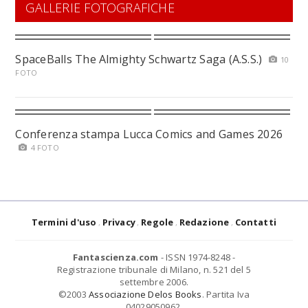
GALLERIE FOTOGRAFICHE
SpaceBalls The Almighty Schwartz Saga (A.S.S.)
10
FOTO
Conferenza stampa Lucca Comics and Games 2026
4 FOTO
Termini d'uso
Privacy
Regole
Redazione
Contatti
Fantascienza.com
- ISSN 1974-8248 -
Registrazione tribunale di Milano, n. 521 del 5
settembre 2006.
©2003
Associazione Delos Books
. Partita Iva
04029050962.