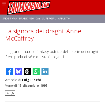
SPIDER-MAN: BRAND NEW DAY
SUPERGIRL
APPLE TV+
La signora dei draghi: Anne
FRANCO RICCIARDIELLO
ZENDAYA
STAR TREK
AVENGERS: DOOMSDAY
McCaffrey
NETFLIX
SADIE SINK
STAR TREK: STRANGE NEW WORLDS
La grande autrice fantasy autrice delle serie dei draghi
Pern parla di sé e dei suoi progetti.
Articolo di
Luigi Pachì
Venerdì
15 dicembre 1995
A
A