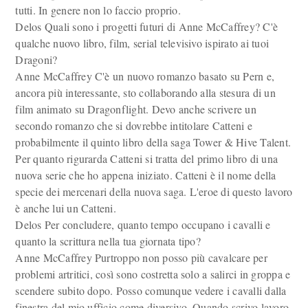
tutti. In genere non lo faccio proprio.
Delos Quali sono i progetti futuri di Anne McCaffrey? C'è
qualche nuovo libro, film, serial televisivo ispirato ai tuoi
Dragoni?
Anne McCaffrey C'è un nuovo romanzo basato su Pern e,
ancora più interessante, sto collaborando alla stesura di un
film animato su Dragonflight. Devo anche scrivere un
secondo romanzo che si dovrebbe intitolare Catteni e
probabilmente il quinto libro della saga Tower & Hive Talent.
Per quanto rigurarda Catteni si tratta del primo libro di una
nuova serie che ho appena iniziato. Catteni è il nome della
specie dei mercenari della nuova saga. L'eroe di questo lavoro
è anche lui un Catteni.
Delos Per concludere, quanto tempo occupano i cavalli e
quanto la scrittura nella tua giornata tipo?
Anne McCaffrey Purtroppo non posso più cavalcare per
problemi artritici, così sono costretta solo a salirci in groppa e
scendere subito dopo. Posso comunque vedere i cavalli dalla
finestra del mio ufficio come diversivo. Quando scrivo lavoro