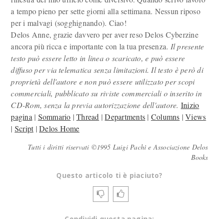
a tempo pieno per sette giorni alla settimana. Nessun riposo
per i malvagi (sogghignando). Ciao!
Delos Anne, grazie davvero per aver reso Delos Cyberzine
ancora più ricca e importante con la tua presenza.
Il presente
testo può essere letto in linea o scaricato, e può essere
diffuso per via telematica senza limitazioni. Il testo è però di
proprietà dell'autore e non può essere utilizzato per scopi
commerciali, pubblicato su riviste commerciali o inserito in
CD-Rom, senza la previa autorizzazione dell'autore.
Inizio
pagina
|
Sommario
|
Thread
|
Departments
|
Columns
|
Views
|
Script
|
Delos Home
Tutti i diritti riservati ©1995 Luigi Pachì e Associazione Delos
Books
Questo articolo ti è piaciuto?
Condividi questa pagina: