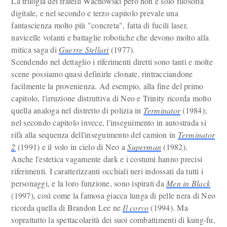
La trilogia dei fratelli Wachowski però non è solo filosofia
digitale, e nel secondo e terzo capitolo prevale una
fantascienza molto più "concreta", fatta di fucili laser,
navicelle volanti e battaglie robotiche che devono molto alla
mitica saga di
Guerre Stellari
(1977).
Scendendo nel dettaglio i riferimenti diretti sono tanti e molte
scene possiamo quasi definirle clonate, rintracciandone
facilmente la provenienza. Ad esempio, alla fine del primo
capitolo, l'irruzione distruttiva di Neo e Trinity ricorda molto
quella analoga nel distretto di polizia in
Terminator
(1984);
nel secondo capitolo invece, l'inseguimento in autostrada si
rifà alla sequenza dell'inseguimento del camion in
Terminator
2
(1991) e il volo in cielo di Neo a
Superman
(1982).
Anche l'estetica vagamente dark e i costumi hanno precisi
riferimenti. I caratterizzanti occhiali neri indossati da tutti i
personaggi, e la loro funzione, sono ispirati da
Men in Black
(1997), così come la famosa giacca lunga di pelle nera di Neo
ricorda quella di Brandon Lee ne
Il corvo
(1994). Ma
soprattutto la spettacolarità dei suoi combattimenti di kung-fu,