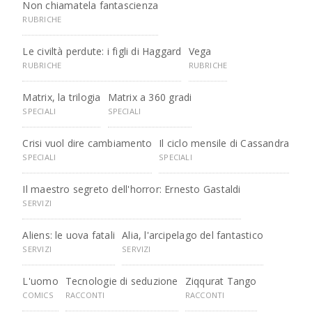
Non chiamatela fantascienza
RUBRICHE
Le civiltà perdute: i figli di Haggard
Vega
RUBRICHE
RUBRICHE
Matrix, la trilogia
Matrix a 360 gradi
SPECIALI
SPECIALI
Crisi vuol dire cambiamento
Il ciclo mensile di Cassandra
SPECIALI
SPECIALI
Il maestro segreto dell'horror: Ernesto Gastaldi
SERVIZI
Aliens: le uova fatali
Alia, l'arcipelago del fantastico
SERVIZI
SERVIZI
L'uomo
Tecnologie di seduzione
Ziqqurat Tango
COMICS
RACCONTI
RACCONTI