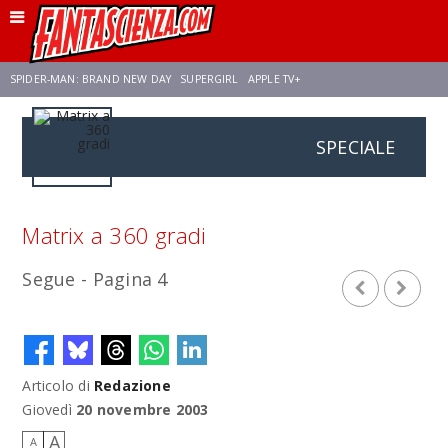
SPIDER-MAN: BRAND NEW DAY
SUPERGIRL
APPLE TV+
SPECIALE
FRANCO RICCIARDIELLO
ZENDAYA
STAR TREK
AVENGERS: DOOMSDAY
NETFLIX
SADIE SINK
STAR TREK: STRANGE NEW WORLDS
Matrix a 360 gradi
Segue - Pagina 4
Articolo di
Redazione
Giovedì
20 novembre 2003
A
A