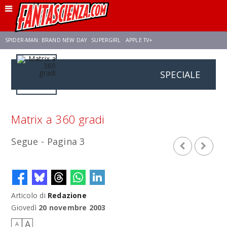
SPIDER-MAN: BRAND NEW DAY
SUPERGIRL
APPLE TV+
SPECIALE
FRANCO RICCIARDIELLO
ZENDAYA
STAR TREK
AVENGERS: DOOMSDAY
NETFLIX
SADIE SINK
STAR TREK: STRANGE NEW WORLDS
Matrix a 360 gradi
Segue - Pagina 3
Articolo di
Redazione
Giovedì
20 novembre 2003
A
A