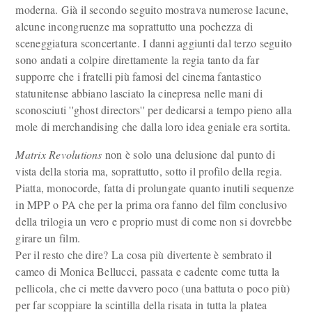
moderna. Già il secondo seguito mostrava numerose lacune,
alcune incongruenze ma soprattutto una pochezza di
sceneggiatura sconcertante. I danni aggiunti dal terzo seguito
sono andati a colpire direttamente la regia tanto da far
supporre che i fratelli più famosi del cinema fantastico
statunitense abbiano lasciato la cinepresa nelle mani di
sconosciuti ''ghost directors'' per dedicarsi a tempo pieno alla
mole di merchandising che dalla loro idea geniale era sortita.
Matrix Revolutions
non è solo una delusione dal punto di
vista della storia ma, soprattutto, sotto il profilo della regia.
Piatta, monocorde, fatta di prolungate quanto inutili sequenze
in MPP o PA che per la prima ora fanno del film conclusivo
della trilogia un vero e proprio must di come non si dovrebbe
girare un film.
Per il resto che dire? La cosa più divertente è sembrato il
cameo di Monica Bellucci, passata e cadente come tutta la
pellicola, che ci mette davvero poco (una battuta o poco più)
per far scoppiare la scintilla della risata in tutta la platea