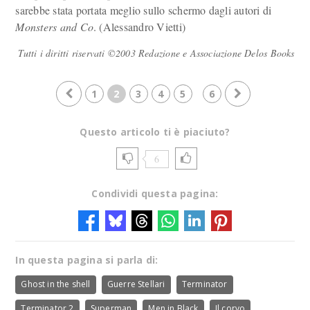
sarebbe stata portata meglio sullo schermo dagli autori di
Monsters and Co
. (Alessandro Vietti)
Tutti i diritti riservati ©2003 Redazione e Associazione Delos Books
1
2
3
4
5
6
Questo articolo ti è piaciuto?
6
Condividi questa pagina:
In questa pagina si parla di:
Ghost in the shell
Guerre Stellari
Terminator
Terminator 2
Superman
Men in Black
Il corvo