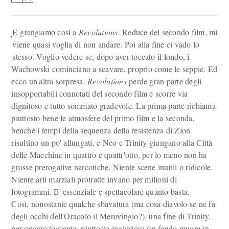
E giungiamo così a
Revolutions
. Reduce del secondo film, mi
viene quasi voglia di non andare. Poi alla fine ci vado lo
stesso. Voglio vedere se, dopo aver toccato il fondo, i
Wachowski cominciano a scavare, proprio come le seppie. Ed
ecco un'altra sorpresa.
Revolutions
perde gran parte degli
insopportabili connotati del secondo film e scorre via
dignitoso e tutto sommato gradevole. La prima parte richiama
piuttosto bene le atmosfere del primo film e la seconda,
benché i tempi della sequenza della resistenza di Zion
risultino un po' allungati, e Neo e Trinity giungano alla Città
delle Macchine in quattro e quattr'otto, per lo meno non ha
grosse prerogative narcotiche. Niente scene inutili o ridicole.
Niente arti marziali protratte invano per milioni di
fotogrammi. E' essenziale e spettacolare quanto basta.
Così, nonostante qualche sbavatura (ma cosa diavolo se ne fa
degli occhi dell'Oracolo il Merovingio?), una fine di Trinity,
per quanto toccante, piuttosto ingloriosa (in fondo muore in