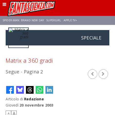
SPIDER-MAN: BRAND NEW DAY
SUPERGIRL
APPLE TV+
SPECIALE
FRANCO RICCIARDIELLO
ZENDAYA
STAR TREK
AVENGERS: DOOMSDAY
NETFLIX
SADIE SINK
STAR TREK: STRANGE NEW WORLDS
Matrix a 360 gradi
Segue - Pagina 2
Articolo di
Redazione
Giovedì
20 novembre 2003
A
A