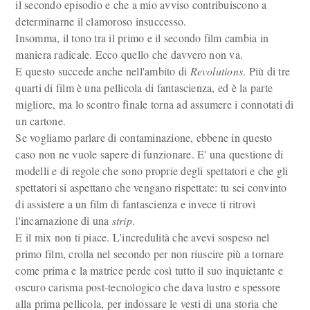
il secondo episodio e che a mio avviso contribuiscono a
determinarne il clamoroso insuccesso.
Insomma, il tono tra il primo e il secondo film cambia in
maniera radicale. Ecco quello che davvero non va.
E questo succede anche nell'ambito di
Revolutions
. Più di tre
quarti di film è una pellicola di fantascienza, ed è la parte
migliore, ma lo scontro finale torna ad assumere i connotati di
un cartone.
Se vogliamo parlare di contaminazione, ebbene in questo
caso non ne vuole sapere di funzionare. E' una questione di
modelli e di regole che sono proprie degli spettatori e che gli
spettatori si aspettano che vengano rispettate: tu sei convinto
di assistere a un film di fantascienza e invece ti ritrovi
l'incarnazione di una
strip
.
E il mix non ti piace. L'incredulità che avevi sospeso nel
primo film, crolla nel secondo per non riuscire più a tornare
come prima e la matrice perde così tutto il suo inquietante e
oscuro carisma post-tecnologico che dava lustro e spessore
alla prima pellicola, per indossare le vesti di una storia che