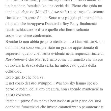
un incidente "stradale") e una cecità dell'Eletto che grida un
tantino al
deja-vu
(Muad'Ib, dove sei?!) si giunge allo scontro
finale con l'Agente Smith. Sotto una pioggia più martellante
di quella che inzuppava Deckard e Roy Batty finalmente
faccio schioccare le dita e quello che finora soltanto
sospettavo viene confermato.
Benché io non abbia proprio niente contro i fumetti, anzi, fin
dall'infanzia sono sempre stato un grande appassionato di
supereroi, quello che risulta evidente nella sequenza finale di
Revolutions
è che Matrix è nato come un fumetto che invece
di trovare la strada della carta, ha imboccato quella della
celluloide.
Ecco quello che non va.
E nel corso del suo sviluppo, i Wachowsky hanno spesso
perso le redini della loro creatura, non sapendo mantenere la
giusta coerenza.
Perché il primo film teneva ben nascosti gran parte dei suoi
connotati fumettistici che invece caratterizzano pesantemente