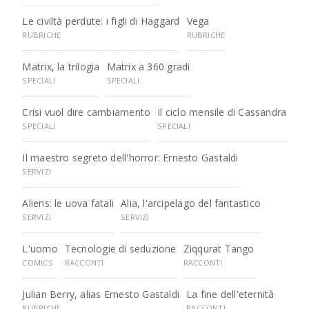
Le civiltà perdute: i figli di Haggard
Vega
RUBRICHE
RUBRICHE
Matrix, la trilogia
Matrix a 360 gradi
SPECIALI
SPECIALI
Crisi vuol dire cambiamento
Il ciclo mensile di Cassandra
SPECIALI
SPECIALI
Il maestro segreto dell'horror: Ernesto Gastaldi
SERVIZI
Aliens: le uova fatali
Alia, l'arcipelago del fantastico
SERVIZI
SERVIZI
L'uomo
Tecnologie di seduzione
Ziqqurat Tango
COMICS
RACCONTI
RACCONTI
Julian Berry, alias Ernesto Gastaldi
La fine dell'eternità
RUBRICHE
RACCONTI