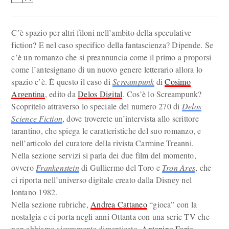
C’è spazio per altri filoni nell’ambito della speculative
fiction? E nel caso specifico della fantascienza? Dipende. Se
c’è un romanzo che si preannuncia come il primo a proporsi
come l’antesignano di un nuovo genere letterario allora lo
spazio c’è. È questo il caso di
Screampunk
di
Cosimo
Argentina
, edito da
Delos Digital
. Cos’è lo Screampunk?
Scopritelo attraverso lo speciale del numero 270 di
Delos
Science Fiction
, dove troverete un’intervista allo scrittore
tarantino, che spiega le caratteristiche del suo romanzo, e
nell’articolo del curatore della rivista Carmine Treanni.
Nella sezione servizi si parla dei due film del momento,
ovvero
Frankenstein
di Gulliermo del Toro e
Tron Ares
, che
ci riporta nell’universo digitale creato dalla Disney nel
lontano 1982.
Nella sezione rubriche,
Andrea Cattaneo
“gioca” con la
nostalgia e ci porta negli anni Ottanta con una serie TV che
non abbiamo sicuramente dimenticato.
Antonino Fazio
,