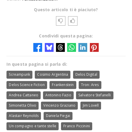
Questo articolo ti è piaciuto?
Condividi questa pagina:
In questa pagina si parla di:
Screampunk
Cosimo Argentina
Delos Digital
Delos Science Fiction
Frankenstein
Tron: Ares
Andrea Cattaneo
Antonino Fazio
Salvatore Stefanelli
Simonetta Olivo
Vincenzo Graziano
Jim Lovell
Alastair Reynolds
Daniela Piegai
Un compagno e tante stelle
Franco Piccinini