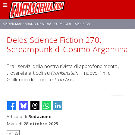
SPIDER-MAN: BRAND NEW DAY
SUPERGIRL
APPLE TV+
Delos Science Fiction 270:
FRANCO RICCIARDIELLO
ZENDAYA
STAR TREK
AVENGERS: DOOMSDAY
Screampunk di Cosimo Argentina
NETFLIX
SADIE SINK
CELIA ROSE GOODING
Tra i servizi della nostra rivista di approfondimento,
troverete articoli su
Frankenstein
, il nuovo film di
Guillermo del Toro, e
Tron Ares
.
Articolo di
Redazione
Martedì
28 ottobre 2025
A
A