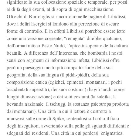
significato la sua collocazione spaziale e temporale, per porsi
al di là degli eventi, al di sopra di ogni macchinazione.
Gli echi di Burroughs si rincorrono nelle pagine di Libidissi,
dove i deliri lisergici si fondono alla percezione di oscure
forme di controllo. E in effetti Libidissi potrebbe essere letto
come una versione coerente, “remigata” direbbe qualcuno,
dell’ormai mitico Pasto Nudo, l’apice insuperato della cultura
beatnik. A differenza dell’Interzona, che bombarda i nostri
sensi con segmenti di informazione infetta, Libidissi offre
però un paesaggio molto più compatto: forte della sua
geografia, della sua lingua (il piddi-piddi), della sua
composizione etnica (egichei, epimetei, montanari, i pochi
occidentali superstiti), dei suoi costumi (i bagni turchi come
luoghi di associazione) e dei suoi costumi (la suleika, la
bevanda nazionale, il tschugg, la sostanza psicotropa prodotta
dai montanari). Una città in cui il lettore è costretto a
muoversi sulle orme di Spike, sentendosi sul collo il fiato
degli inseguitori, avvertendo sulla pelle gli sguardi diffidenti e
sdegnati dei residenti. Una città in cui perdersi, enigmatica,