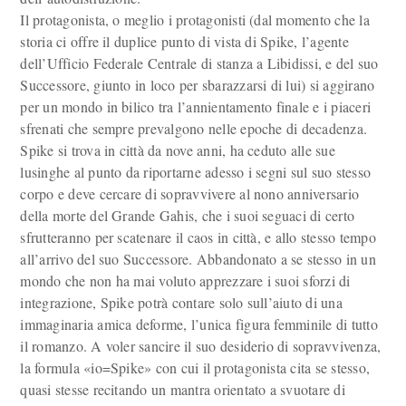
Il protagonista, o meglio i protagonisti (dal momento che la
storia ci offre il duplice punto di vista di Spike, l’agente
dell’Ufficio Federale Centrale di stanza a Libidissi, e del suo
Successore, giunto in loco per sbarazzarsi di lui) si aggirano
per un mondo in bilico tra l’annientamento finale e i piaceri
sfrenati che sempre prevalgono nelle epoche di decadenza.
Spike si trova in città da nove anni, ha ceduto alle sue
lusinghe al punto da riportarne adesso i segni sul suo stesso
corpo e deve cercare di sopravvivere al nono anniversario
della morte del Grande Gahis, che i suoi seguaci di certo
sfrutteranno per scatenare il caos in città, e allo stesso tempo
all’arrivo del suo Successore. Abbandonato a se stesso in un
mondo che non ha mai voluto apprezzare i suoi sforzi di
integrazione, Spike potrà contare solo sull’aiuto di una
immaginaria amica deforme, l’unica figura femminile di tutto
il romanzo. A voler sancire il suo desiderio di sopravvivenza,
la formula «io=Spike» con cui il protagonista cita se stesso,
quasi stesse recitando un mantra orientato a svuotare di