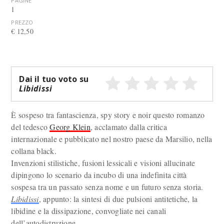
PAGINE
1
PREZZO
€ 12,50
Dai il tuo voto su
Libidissi
È sospeso tra fantascienza, spy story e noir questo romanzo
del tedesco
Georg Klein
, acclamato dalla critica
internazionale e pubblicato nel nostro paese da Marsilio, nella
collana black.
Invenzioni stilistiche, fusioni lessicali e visioni allucinate
dipingono lo scenario da incubo di una indefinita città
sospesa tra un passato senza nome e un futuro senza storia.
Libidissi
, appunto: la sintesi di due pulsioni antitetiche, la
libidine e la dissipazione, convogliate nei canali
dell’autodistruzione.