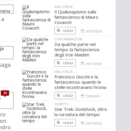
DALL'ITALIA
Il Qualunquismo sulla
fantascienza di Mauro
 a
Covacich
LEGGI
26/07/2026
CONTAMINAZIONI
Da qualche parte nel
tempo: la fantascienza
degli Iron Maiden
saga
LEGGI
26/07/2026
DALL'ITALIA
Francesco Guccini e la
fantascienza: quando le
stelle incontravano l’ironia
20
LEGGI
7/08/2026
FUMETTI
Star Trek: Godshock, oltre
ro
la curvatura del tempo
con
LEGGI
26/07/2026
ndro