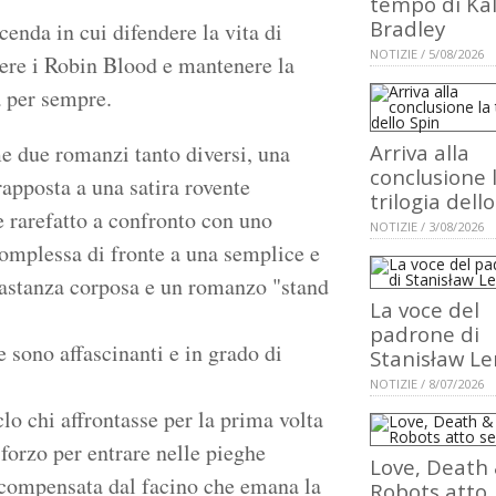
tempo di Ka
Bradley
enda in cui difendere la vita di
NOTIZIE / 5/08/2026
ere i Robin Blood e mantenere la
à per sempre.
me due romanzi tanto diversi, una
Arriva alla
conclusione 
rapposta a una satira rovente
trilogia dell
 e rarefatto a confronto con uno
NOTIZIE / 3/08/2026
omplessa di fronte a una semplice e
bastanza corposa e un romanzo "stand
La voce del
padrone di
 sono affascinanti e in grado di
Stanisław L
NOTIZIE / 8/07/2026
clo chi affrontasse per la prima volta
forzo per entrare nelle pieghe
Love, Death
 compensata dal facino che emana la
Robots atto