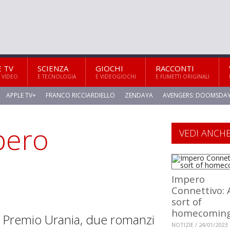
E TV
SCIENZA
GIOCHI
RACCONTI
 VIDEO
E TECNOLOGIA
E VIDEOGIOCHI
E FUMETTI ORIGINALI
APPLE TV+
FRANCO RICCIARDIELLO
ZENDAYA
AVENGERS: DOOMSDA
mpero
VEDI ANCH
Impero
Connettivo: 
sort of
homecomin
 il Premio Urania, due romanzi
NOTIZIE / 24/01/2023