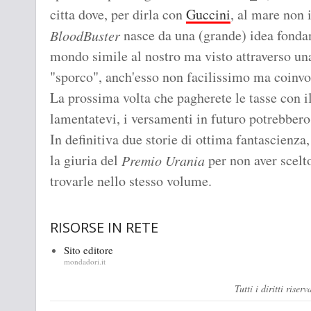
citta dove, per dirla con
Guccini
, al mare non 
nasce da una (grande) idea fonda
BloodBuster
mondo simile al nostro ma visto attraverso un
"sporco", anch'esso non facilissimo ma coinvo
La prossima volta che pagherete le tasse con i
lamentatevi, i versamenti in futuro potrebber
In definitiva due storie di ottima fantascien
la giuria del
per non aver scelto
Premio Urania
trovarle nello stesso volume.
RISORSE IN RETE
Sito editore
mondadori.it
Tutti i diritti ris