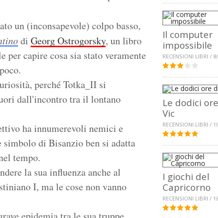
ato un (inconsapevole) colpo basso,
Il computer
ntino
di
Georg Ostrogorsky
, un libro
impossibile
le per capire cosa sia stato veramente
RECENSIONI LIBRI / 8
 poco.
riosità, perché Totka_II si
ori dall'incontro tra il lontano
Le dodici ore
Vic
RECENSIONI LIBRI / 1
ttivo ha innumerevoli nemici e
te simbolo di Bisanzio ben si adatta
 nel tempo.
ndere la sua influenza anche al
I giochi del
tiniano I, ma le cose non vanno
Capricorno
RECENSIONI LIBRI / 1
grave epidemia tra le sua truppe