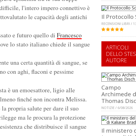
ifficile, l'intero impero connettivo è
ttovalutato le capacità degli antichi
Il Protocollo 
RECENSIONI LIBRI / 1
ssato e futuro quello di
Francesco
ve lo stato italiano chiede il sangue
ARTICOLI
DELLO STE
AUTORE
mente una certa quantità di sangue, se
ono con aghi, flaconi e pessime
Campo
ta è un emoesattore, ligio alle
Archimede d
almeno finché non incontra Melissa.
Thomas Dis
la propria salute per dare il suo
NOTIZIE / 6/08/2026
rilegge ma le procura la protezione
sistenza che distribuisce il sangue
Il ministero 