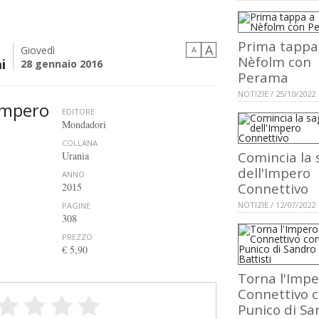
Prima tappa
A
Giovedì
A
Nèfolm con
i
28 gennaio 2016
Perama
NOTIZIE / 25/10/2022
'impero
EDITORE
Mondadori
COLLANA
Comincia la 
Urania
dell'Impero
ANNO
Connettivo
2015
NOTIZIE / 12/07/2022
PAGINE
308
PREZZO
€ 5,90
Torna l'Impe
Connettivo 
Punico di Sa