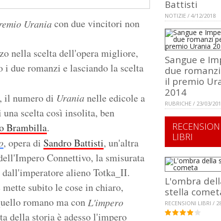
Battisti
NOTIZIE / 4/12/2018
con due vincitori non
remio Urania
zo nella scelta dell'opera migliore,
Sangue e Im
 i due romanzi e lasciando la scelta
due romanzi
il premio Ur
2014
, il numero di
Urania
nelle edicole a
RUBRICHE / 23/03/20
una scelta così insolita, ben
RECENSION
o Brambilla
.
LIBRI
o
, opera di
Sandro Battisti
, un'altra
dell'Impero Connettivo, la smisurata
 dall'imperatore alieno Totka_II.
L'ombra dell
 mette subito le cose in chiaro,
stella comet
 quello romano ma con
L'impero
RECENSIONI LIBRI / 2
ta della storia è adesso l'impero