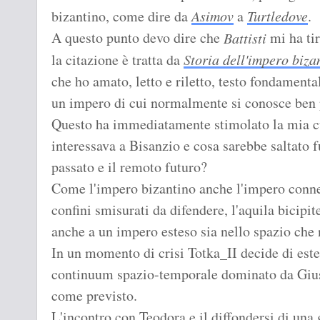
bizantino, come dire da
Asimov
a
Turtledove
.
A questo punto devo dire che
mi ha tir
Battisti
la citazione è tratta da
Storia dell'impero biza
che ho amato, letto e riletto, testo fondamenta
un impero di cui normalmente si conosce ben
Questo ha immediatamente stimolato la mia cu
interessava a Bisanzio e cosa sarebbe saltato fu
passato e il remoto futuro?
Come l'impero bizantino anche l'impero conne
confini smisurati da difendere, l'aquila bicipi
anche a un impero esteso sia nello spazio che
In un momento di crisi Totka_II decide di este
continuum spazio-temporale dominato da Gius
come previsto.
L'incontro con Teodora e il diffondersi di una 