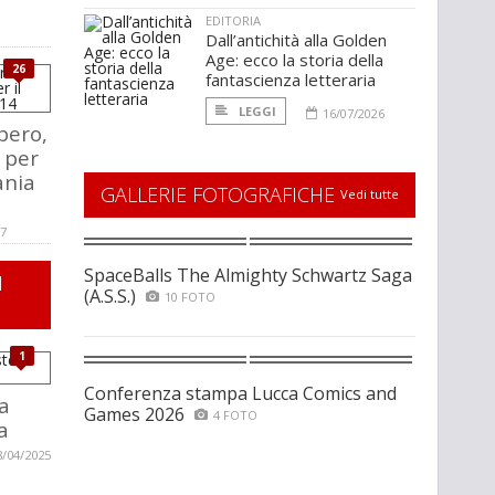
EDITORIA
Dall’antichità alla Golden
Age: ecco la storia della
26
fantascienza letteraria
LEGGI
16/07/2026
pero,
 per
ania
GALLERIE FOTOGRAFICHE
Vedi tutte
17
SpaceBalls The Almighty Schwartz Saga
I
(A.S.S.)
10 FOTO
1
Conferenza stampa Lucca Comics and
a
Games 2026
4 FOTO
a
8/04/2025