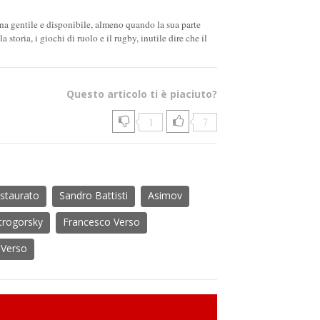
na gentile e disponibile, almeno quando la sua parte
storia, i giochi di ruolo e il rugby, inutile dire che il
Questo articolo ti è piaciuto?
1
7
estaurato
Sandro Battisti
Asimov
trogorsky
Francesco Verso
 Verso