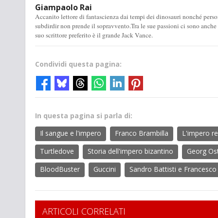
Giampaolo Rai
Accanito lettore di fantascienza dai tempi dei dinosauri nonché perso
subdirdir non prende il sopravvento.Tra le sue passioni ci sono anche la 
suo scrittore preferito è il grande Jack Vance.
Condividi questa pagina:
In questa pagina si parla di:
Il sangue e l'impero
Franco Brambilla
L'impero r
Turtledove
Storia dell'impero bizantino
Georg Os
BloodBuster
Guccini
Sandro Battisti e Francesco
ARTICOLI CORRELATI