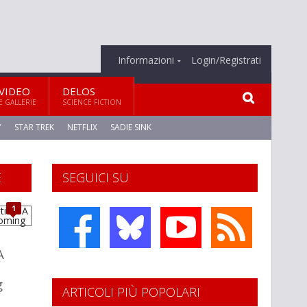
Informazioni
Login/Registrati
VIDEO
DELOS
E GALLERIE
SCIENCE FICTION
Y
STAR TREK
NETFLIX
SADIE SINK
E
SEGUICI SU
1
A
g
ARTICOLI PIÙ POPOLARI