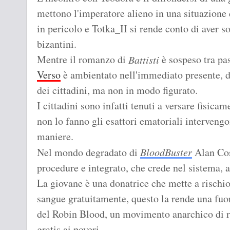
mettono l'imperatore alieno in una situazione d
in pericolo e Totka_II si rende conto di aver so
bizantini.
Mentre il romanzo di
è sospeso tra pa
Battisti
Verso
è ambientato nell'immediato presente, do
dei cittadini, ma non in modo figurato.
I cittadini sono infatti tenuti a versare fisica
non lo fanno gli esattori ematoriali interveng
maniere.
Nel mondo degradato di
BloodBuster
Alan Cos
procedure e integrato, che crede nel sistema, 
La giovane è una donatrice che mette a rischio 
sangue gratuitamente, questo la rende una fuo
del Robin Blood, un movimento anarchico di re
gratis ai poveri.