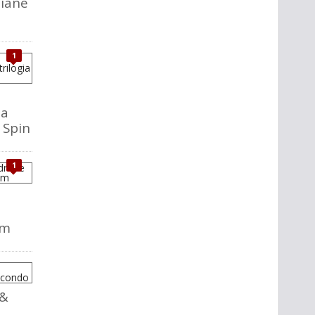
liane
1
la
o Spin
1
em
 &