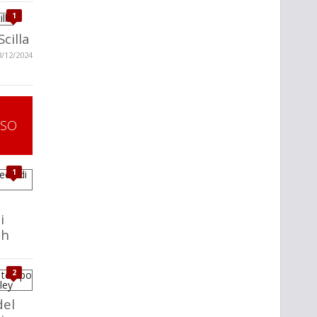
1
Scilla
3/12/2024
SSO
1
i
ch
2
del