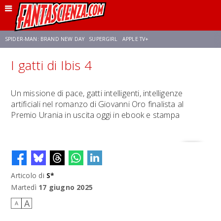
SPIDER-MAN: BRAND NEW DAY
SUPERGIRL
APPLE TV+
I gatti di Ibis 4
FRANCO RICCIARDIELLO
ZENDAYA
STAR TREK
AVENGERS: DOOMSDAY
Un missione di pace, gatti intelligenti, intelligenze
artificiali nel romanzo di Giovanni Oro finalista al
NETFLIX
SADIE SINK
STAR TREK: STRANGE NEW WORLDS
Premio Urania in uscita oggi in ebook e stampa
Articolo di
S*
Martedì
17 giugno 2025
A
A