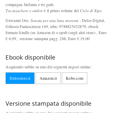
compagna Stefania e tre gatti.
Tra maschere e ombre
è il primo volume del
Ciclo di Xipe
.
Giovanni Oro,
Sonata per una luna morente
, Delos Digital,
Odissea Fantascienza 169, isbn: 9788825432879, ebook
formato kindle (su Amazon.it) o epub (sugli altri store) , Euro
€
6,99 , versione stampata pagg. 288, Euro
€
19,00
Ebook disponibile
Acquistalo subito su uno dei seguenti negozi online:
Delosstore.it
Amazon.it
Kobo.com
Versione stampata disponibile
Acquistalo subito su uno dei seguenti negozi online: