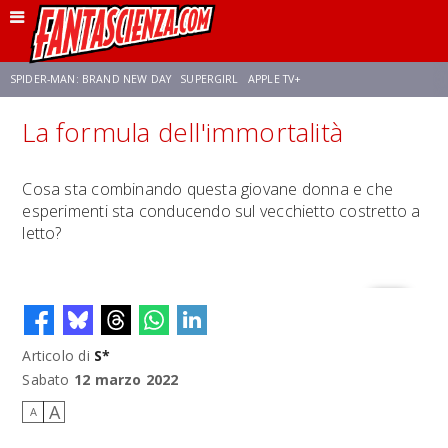
SPIDER-MAN: BRAND NEW DAY
SUPERGIRL
APPLE TV+
La formula dell'immortalità
FRANCO RICCIARDIELLO
ZENDAYA
STAR TREK
AVENGERS: DOOMSDAY
Cosa sta combinando questa giovane donna e che
esperimenti sta conducendo sul vecchietto costretto a
NETFLIX
SADIE SINK
STAR TREK: STRANGE NEW WORLDS
letto?
Articolo di
S*
Sabato
12 marzo 2022
A
A