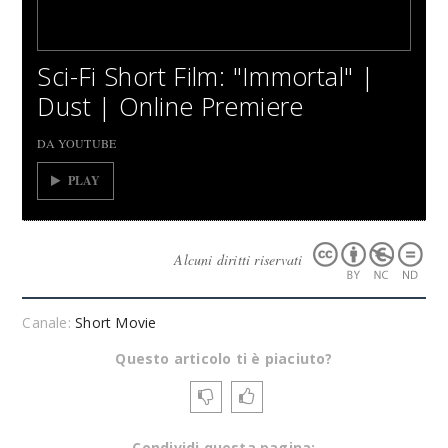
Sci-Fi Short Film: "Immortal" |
Dust | Online Premiere
DA YOUTUBE
PLAY
Alcuni diritti riservati
Canale:
Short Movie
Questo articolo ti è piaciuto?
Condividi questa pagina: