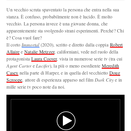
Un vecchio scruta spaventato la persona che entra nella sua
stanza. È confuso, probabilmente non è lucido. È molto
vecchio. La persona invece è una giovane donna, che
apparentemente sta svolgendo strani esperimenti. Perché? Chi
è? Cosa vuol fare?
Il corto
Immortal
(2020), scritto e diretto dalla coppia
Robert
Allaire
e
Natalie Metzger
, californiani, vede nel ruolo della
protagonista
Laura Coover
, vista in numerose serie tv (tra cui
Agent Carter
e
Lucifer
), la più o meno esordiente
Meredith
Casey
nella parte di Harper, e in quella del vecchietto
Doug
Scroope
, attore di esperienza apparso nel film
Dark City
e in
mille serie tv poco note da noi.