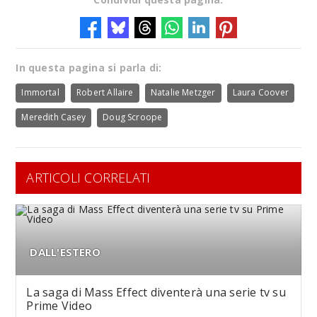
In questa pagina si parla di:
Immortal
Robert Allaire
Natalie Metzger
Laura Coover
Meredith Casey
Doug Scroope
ARTICOLI CORRELATI
DALL'ESTERO
La saga di Mass Effect diventerà una serie tv su
Prime Video