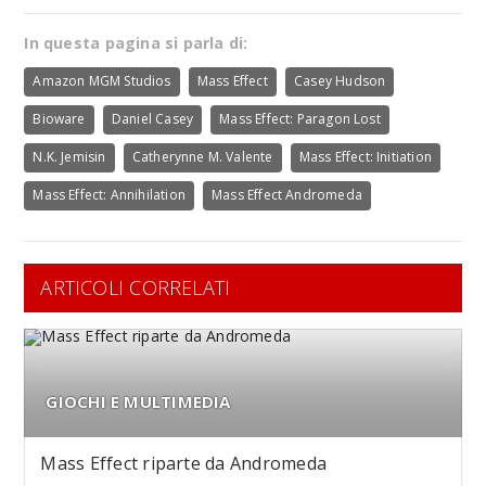
In questa pagina si parla di:
Amazon MGM Studios
Mass Effect
Casey Hudson
Bioware
Daniel Casey
Mass Effect: Paragon Lost
N.K. Jemisin
Catherynne M. Valente
Mass Effect: Initiation
Mass Effect: Annihilation
Mass Effect Andromeda
ARTICOLI CORRELATI
GIOCHI E MULTIMEDIA
Mass Effect riparte da Andromeda