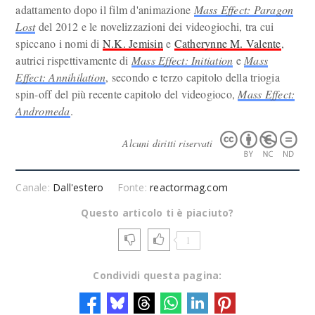
adattamento dopo il film d'animazione
Mass Effect: Paragon
Lost
del 2012 e le novelizzazioni dei videogiochi, tra cui
spiccano i nomi di
N.K. Jemisin
e
Catherynne M. Valente
,
autrici rispettivamente di
Mass Effect: Initiation
e
Mass
Effect: Annihilation
, secondo e terzo capitolo della triogia
spin-off del più recente capitolo del videogioco,
Mass Effect:
Andromeda
.
Alcuni diritti riservati
Canale:
Dall'estero
Fonte:
reactormag.com
Questo articolo ti è piaciuto?
1
Condividi questa pagina: