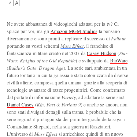
A
A
Ne avete abbastanza di videogiochi adattati per la tv? Ci
spiace per voi, ma gli
Amazon MGM Studios
la pensano
diversamente e sono pronti a replicare il successo di
Fallout
portando su vostri schermi
Mass Effect
, il franchise di
fantascienza militare creato nel 2007 da
Casey Hudson
(
Star
Wars: Knights of the Old Republic
) e sviluppato da
BioWare
(
Baldur's Gate
,
Dragon Age
). La serie sarà ambientata in un
futuro lontano in cui la galassia è stata colonizzata da diverse
civiltà aliene, compresa quella umana, grazie alla scoperta di
tecnologie avanzate di razze progenitrici. Come confermato
dal portale di informazione
Variety
, ad adattare la serie sarà
Daniel Casey
(
Kin
,
Fast & Furious 9
) e anche se ancora non
sono stati divulgati dettagli sulla trama, è probabile che la
serie seguirà il protagonista dei primi tre giochi della saga, il
Comandante Shepard, nella sua guerra ai Razziatori.
L'universo di
Mass Effect
si arricchisce quindi di un nuovo