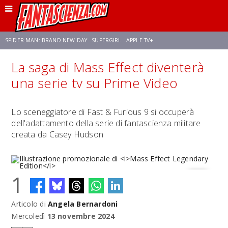
SPIDER-MAN: BRAND NEW DAY
SUPERGIRL
APPLE TV+
La saga di Mass Effect diventerà
FRANCO RICCIARDIELLO
ZENDAYA
STAR TREK
AVENGERS: DOOMSDAY
una serie tv su Prime Video
NETFLIX
SADIE SINK
CELIA ROSE GOODING
Lo sceneggiatore di Fast & Furious 9 si occuperà
dell'adattamento della serie di fantascienza militare
creata da Casey Hudson
1
Articolo di
Angela Bernardoni
Illustrazione promozionale di
Mass Effect Legendary Edition
Mercoledì
13 novembre 2024