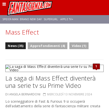
SPIDER-MAN: BRAND NEW DAY
SUPERGIRL
APPLE TV+
Mass Effect
FRANCO RICCIARDIELLO
ZENDAYA
STAR TREK
AVENGERS: DOOMSDAY
News (35)
Approfondimenti (4)
Video (1)
NETFLIX
SADIE SINK
STAR TREK: STRANGE NEW WORLDS
1
La saga di Mass Effect diventerà
una serie tv su Prime Video
DI ANGELA BERNARDONI
MERCOLEDÌ 13 NOVEMBRE 2024
Lo sceneggiatore di Fast & Furious 9 si occuperà
dell'adattamento della serie di fantascienza militare creata