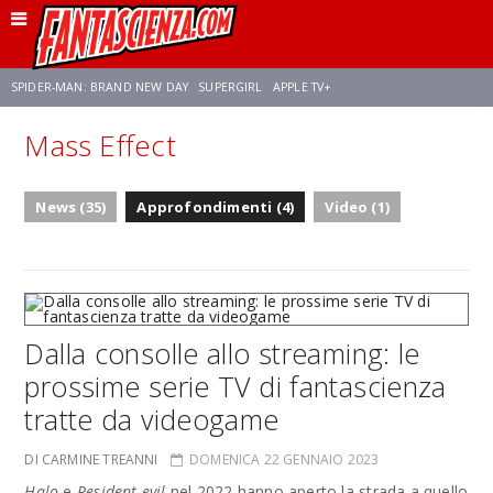
SPIDER-MAN: BRAND NEW DAY
SUPERGIRL
APPLE TV+
Mass Effect
FRANCO RICCIARDIELLO
ZENDAYA
STAR TREK
AVENGERS: DOOMSDAY
News (35)
Approfondimenti (4)
Video (1)
NETFLIX
SADIE SINK
STAR TREK: STRANGE NEW WORLDS
Dalla consolle allo streaming: le
prossime serie TV di fantascienza
tratte da videogame
DI CARMINE TREANNI
DOMENICA 22 GENNAIO 2023
Halo
e
Resident evil
nel 2022 hanno aperto la strada a quello