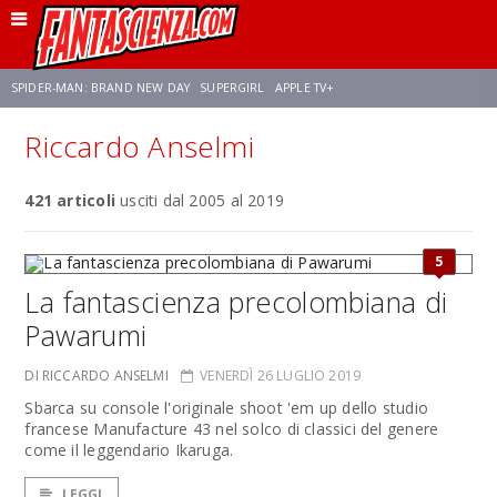
SPIDER-MAN: BRAND NEW DAY
SUPERGIRL
APPLE TV+
Riccardo Anselmi
FRANCO RICCIARDIELLO
ZENDAYA
AVENGERS: DOOMSDAY
STAR TREK
421 articoli
usciti dal 2005 al 2019
NETFLIX
SADIE SINK
STAR TREK: STRANGE NEW WORLDS
5
La fantascienza precolombiana di
Pawarumi
DI RICCARDO ANSELMI
VENERDÌ 26 LUGLIO 2019
Sbarca su console l'originale shoot 'em up dello studio
francese Manufacture 43 nel solco di classici del genere
come il leggendario Ikaruga.
LEGGI