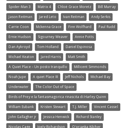
Spider-Man 3
Matrix 4
Chloë Grace Moretz
Bill Murray
Jason Reitman
Jared Leto
Ivan Reitman
Andy Serkis
Carrie Coon
Mckenna Grace
Finn Wolfhard
Paul Rudd
Ernie Hudson
Sigourney Weaver
Annie Potts
Dan Aykroyd
Tom Holland
Daniel Espinosa
Michael Keaton
Jared Harris
Matt Smith
A Quiet Place – Un posto tranquillo
Millicent Simmonds
Noah Jupe
A quiet Place III
Jeff Nichols
Michael Bay
Underwater
The Color Out of Space
Birds of Prey e la fantasmagorica rinascita di Harley Quinn
William Eubank
Kristen Stewart
T.J. Miller
Vincent Cassel
John Gallagher jr
Jessica Henwick
Richard Stanley
Nicolas Cage
Joely Richardson
Q'orianka Kilcher