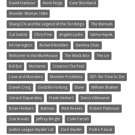
David Harbour
Kevin Feige
Cate Shortland
Wonder Woman 1984
Shang-Chi and the Legend of the Ten Rings
The Eternals
Gal Gadot
Chris Pine
Angelina Jolie
Salma Hayek
Kit Harington
Richard Madden
Gemma Chan
Welcome to the Blumhouse
The Black Box
The Lie
Evil Eye
Nocturne
Creators The Past
Love and Monsters
Monster Problems
007: No Time to Die
Daniel Craig
Godzilla Vs Kong
Dune
William Shatner
Gerard Depardieu
Frank Herbert
Denis Villenueve
Brian Herbert
Batman
Matt Reeves
Robert Pattinson
Zoe Kravitz
Jeffrey Wright
Colin Farrell
Justice League Snyder cut
Zack Snyder
Pedro Pascal