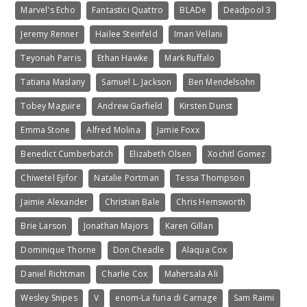
Marvel's Echo
Fantastici Quattro
BLADe
Deadpool 3
Jeremy Renner
Hailee Steinfeld
Iman Vellani
Teyonah Parris
Ethan Hawke
Mark Ruffalo
Tatiana Maslany
Samuel L. Jackson
Ben Mendelsohn
Tobey Maguire
Andrew Garfield
Kirsten Dunst
Emma Stone
Alfred Molina
Jamie Foxx
Benedict Cumberbatch
Elizabeth Olsen
Xochitl Gomez
Chiwetel Ejifor
Natalie Portman
Tessa Thompson
Jaimie Alexander
Christian Bale
Chris Hemsworth
Brie Larson
Jonathan Majors
Karen Gillan
Dominique Thorne
Don Cheadle
Alaqua Cox
Daniel Richtman
Charlie Cox
Mahersala Ali
Wesley Snipes
V
enom-La furia di Carnage
Sam Raimi