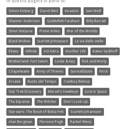
In questa pagina si parla di:
Simon Kinberg
David Weil
Invasion
Sam Neill
Shamier Anderson
Golshifteh Farahani
Billy Barratt
Shiori Kutsuna
Prime Video
War of the Worlds
Black Widow
Scarlett Johnasson
La via delle stelle
Eliseo
Infinite
Ad Astra
Another Life
Katee Sackhoff
Motherland: Fort Salem
Locke & Key
Rick and Morty
Chapelwaite
Army of Thieves
SurrealEstate
Finch
Arcane
Ruota del Tempo
Cowboy Bebop
Star Trek Discovery
Marvel's Hawkeye
Lost in Space
The Expanse
The Witcher
Don't Look Up
Star wars: The Book of Boba Fett
Scarlett Johansson
Alan Bergman
Florence Pugh
Rachel Weisz