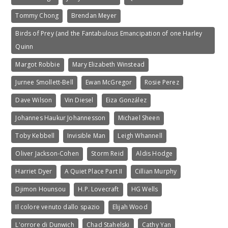
Tommy Chong
Brendan Meyer
Birds of Prey (and the Fantabulous Emancipation of one Harley
Quinn
Margot Robbie
Mary Elizabeth Winstead
Jurnee Smollett-Bell
Ewan McGregor
Rosie Perez
Dave Wilson
Vin Diesel
Eiza González
Johannes Haukur Johannesson
Michael Sheen
Toby Kebbell
Invisible Man
Leigh Whannell
Oliver Jackson-Cohen
Storm Reid
Aldis Hodge
Harriet Dyer
A Quiet Place Part II
Cillian Murphy
Djimon Hounsou
H.P. Lovecraft
HG Wells
Il colore venuto dallo spazio
Elijah Wood
L'orrore di Dunwich
Chad Stahelski
Cathy Yan