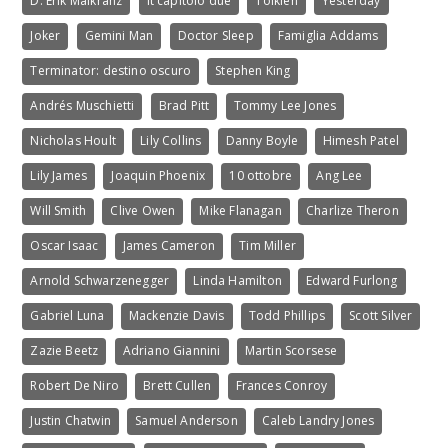
D. Erik Maikranz
It capitolo due
Tolkien
Yesterday
Joker
Gemini Man
Doctor Sleep
Famiglia Addams
Terminator: destino oscuro
Stephen King
Andrés Muschietti
Brad Pitt
Tommy Lee Jones
Nicholas Hoult
Lily Collins
Danny Boyle
Himesh Patel
Lily James
Joaquin Phoenix
10 ottobre
Ang Lee
Will Smith
Clive Owen
Mike Flanagan
Charlize Theron
Oscar Isaac
James Cameron
Tim Miller
Arnold Schwarzenegger
Linda Hamilton
Edward Furlong
Gabriel Luna
Mackenzie Davis
Todd Phillips
Scott Silver
Zazie Beetz
Adriano Giannini
Martin Scorsese
Robert De Niro
Brett Cullen
Frances Conroy
Justin Chatwin
Samuel Anderson
Caleb Landry Jones