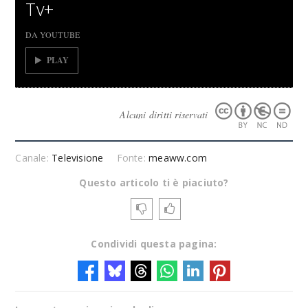
Tv+
DA YOUTUBE
PLAY
Alcuni diritti riservati
Canale:
Televisione
Fonte:
meaww.com
Questo articolo ti è piaciuto?
Condividi questa pagina: