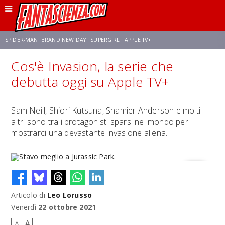
SPIDER-MAN: BRAND NEW DAY
SUPERGIRL
APPLE TV+
Cos'è Invasion, la serie che
FRANCO RICCIARDIELLO
ZENDAYA
STAR TREK
AVENGERS: DOOMSDAY
debutta oggi su Apple TV+
NETFLIX
SADIE SINK
STAR TREK: STRANGE NEW WORLDS
Sam Neill, Shiori Kutsuna, Shamier Anderson e molti
altri sono tra i protagonisti sparsi nel mondo per
mostrarci una devastante invasione aliena.
Articolo di
Leo Lorusso
Stavo meglio a Jurassic Park.
Venerdì
22 ottobre 2021
A
A