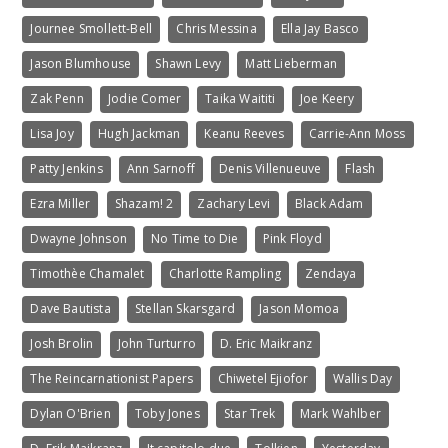
Journee Smollett-Bell
Chris Messina
Ella Jay Basco
Jason Blumhouse
Shawn Levy
Matt Lieberman
Zak Penn
Jodie Comer
Taika Waititi
Joe Keery
Lisa Joy
Hugh Jackman
Keanu Reeves
Carrie-Ann Moss
Patty Jenkins
Ann Sarnoff
Denis Villenueuve
Flash
Ezra Miller
Shazam! 2
Zachary Levi
Black Adam
Dwayne Johnson
No Time to Die
Pink Floyd
Timothèe Chamalet
Charlotte Rampling
Zendaya
Dave Bautista
Stellan Skarsgard
Jason Momoa
Josh Brolin
John Turturro
D. Eric Maikranz
The Reincarnationist Papers
Chiwetel Ejiofor
Wallis Day
Dylan O'Brien
Toby Jones
Star Trek
Mark Wahlber