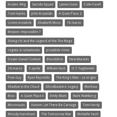
Kristen Wiig
Suicide Squad
James Gunn
Colin Farell
Tom Hanks
John Krasinski
A Quiet Place 2
Uomo invisibile
Elisabeth Moss
18 marzo
Mission: Impossible 7
Shang-chi and the Legend of the The Rings
regista in isolamento
possibile rinvio
Destin Daniel Cretton
Bloodshot
New Mutants
26 marzo
3 aprile
William Hurt
O.T. Fagbenele
Free Guy
Ryan Reynolds
The King's Man – Le origini
Shadow in the Cloud
Ghostbusters: Legacy
Morbius
Bios
A Quiet Place II
Emily Blunt
Mark Wahlberg
Micronauts
Venom: Let There Be Carnage
Tom Hardy
Woody Harrelson
The Tomorrow War
Michelle Yeoh