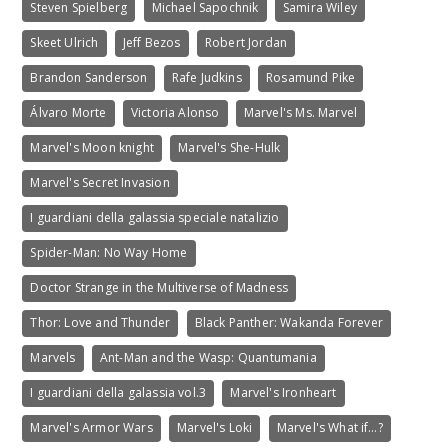
Steven Spielberg
Michael Sapochnik
Samira Wiley
Skeet Ulrich
Jeff Bezos
Robert Jordan
Brandon Sanderson
Rafe Judkins
Rosamund Pike
Álvaro Morte
Victoria Alonso
Marvel's Ms. Marvel
Marvel's Moon knight
Marvel's She-Hulk
Marvel's Secret Invasion
I guardiani della galassia speciale natalizio
Spider-Man: No Way Home
Doctor Strange in the Multiverse of Madness
Thor: Love and Thunder
Black Panther: Wakanda Forever
Marvels
Ant-Man and the Wasp: Quantumania
I guardiani della galassia vol.3
Marvel's Ironheart
Marvel's Armor Wars
Marvel's Loki
Marvel's What if…?