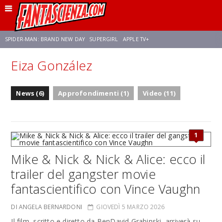
SPIDER-MAN: BRAND NEW DAY
SUPERGIRL
APPLE TV+
Eiza González
FRANCO RICCIARDIELLO
ZENDAYA
STAR TREK
AVENGERS: DOOMSDAY
News (6)
Approfondimenti (1)
Video (11)
NETFLIX
SADIE SINK
CELIA ROSE GOODING
1
Mike & Nick & Nick & Alice: ecco il
trailer del gangster movie
fantascientifico con Vince Vaughn
DI ANGELA BERNARDONI
GIOVEDÌ 5 MARZO 2026
Il film, scritto e diretto da BenDavid Grabinski, arriverà su