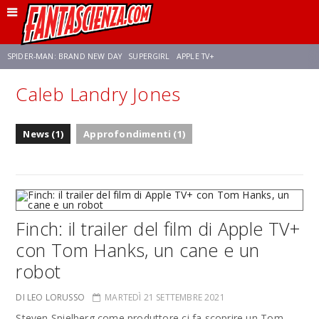
SPIDER-MAN: BRAND NEW DAY
SUPERGIRL
APPLE TV+
Caleb Landry Jones
FRANCO RICCIARDIELLO
ZENDAYA
STAR TREK
AVENGERS: DOOMSDAY
News (1)
Approfondimenti (1)
NETFLIX
SADIE SINK
STAR TREK: STRANGE NEW WORLDS
Finch: il trailer del film di Apple TV+
con Tom Hanks, un cane e un
robot
DI LEO LORUSSO
MARTEDÌ 21 SETTEMBRE 2021
Steven Spielberg come produttore ci fa scoprire un Tom