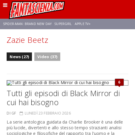
SPIDER-MAN: BRAND NEW DAY
SUPERGIRL
APPLE TV+
Zazie Beetz
FRANCO RICCIARDIELLO
ZENDAYA
STAR TREK
AVENGERS: DOOMSDAY
News (27)
Video (37)
NETFLIX
SADIE SINK
STAR TREK: STRANGE NEW WORLDS
6
Tutti gli episodi di Black Mirror di
cui hai bisogno
DI GF
LUNEDÌ 23 FEBBRAIO 2026
La serie antologica guidata da Charlie Brooker è una delle
più lucide, divertenti e allo stesso tempo strazianti analisi
sociologiche e filosofiche del rapporto tra l'uomo e la