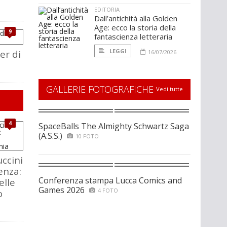
EDITORIA
Dall’antichità alla Golden
Age: ecco la storia della
9
fantascienza letteraria
LEGGI
ler di
16/07/2026
GALLERIE FOTOGRAFICHE
Vedi tutte
4
SpaceBalls The Almighty Schwartz Saga
(A.S.S.)
10 FOTO
ccini
enza:
Conferenza stampa Lucca Comics and
elle
Games 2026
4 FOTO
o