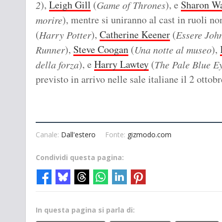
),
Leigh Gill
(
), e
Sharon W
2
Game of Thrones
), mentre si uniranno al cast in ruoli n
morire
(
),
Catherine Keener
(
Harry Potter
Essere Joh
),
Steve Coogan
(
),
Runner
Una notte al museo
), e
Harry Lawtey
(
della forza
The Pale Blue Eye
previsto in arrivo nelle sale italiane il 2 ottob
Canale:
Dall'estero
Fonte:
gizmodo.com
Condividi questa pagina:
In questa pagina si parla di: