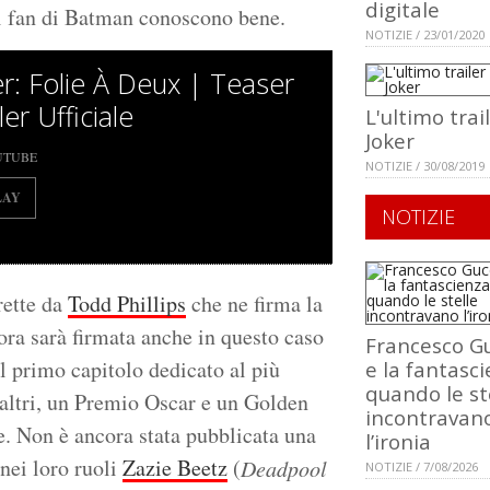
digitale
 fan di Batman conoscono bene.
NOTIZIE / 23/01/2020
er: Folie À Deux | Teaser
ler Ufficiale
L'ultimo trai
Joker
UTUBE
NOTIZIE / 30/08/2019
LAY
NOTIZIE
rette da
Todd Phillips
che ne firma la
ora sarà firmata anche in questo caso
Francesco Gu
ul primo capitolo dedicato al più
e la fantasci
quando le st
 altri, un Premio Oscar e un Golden
incontravan
e. Non è ancora stata pubblicata una
l’ironia
nei loro ruoli
Zazie Beetz
(
Deadpool
NOTIZIE / 7/08/2026