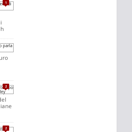
1
i
ch
uro
2
del
liane
2