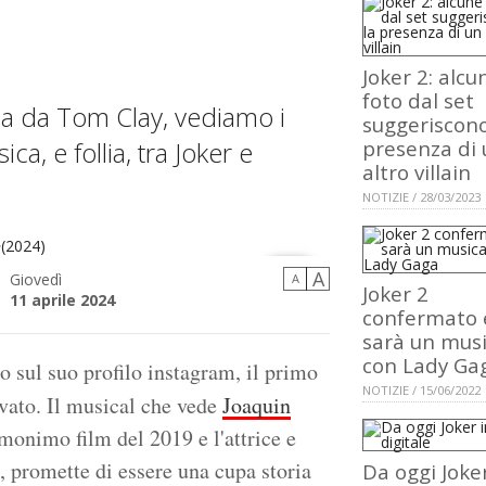
Joker 2: alcu
foto dal set
sa da Tom Clay, vediamo i
suggeriscono
ca, e follia, tra Joker e
presenza di 
altro villain
NOTIZIE / 28/03/2023
A
Giovedì
A
Joker 2
11 aprile 2024
confermato 
sarà un musi
con Lady Ga
o sul suo profilo instagram, il primo
NOTIZIE / 15/06/2022
vato. Il musical che vede
Joaquin
omonimo film del 2019 e l'attrice e
 promette di essere una cupa storia
Da oggi Joker