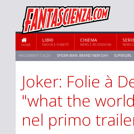
LIBRI
CINEMA
SERI
EBOOK E FUMETTI
NEWS E RECENSIONI
NEWS E
HOME
ARGOMENTI CALDI:
SPIDER-MAN: BRAND NEW DAY
SUPERGIRL
Joker: Folie à D
STAR TREK: STRANGE NEW WORLDS
"what the worl
nel primo traile