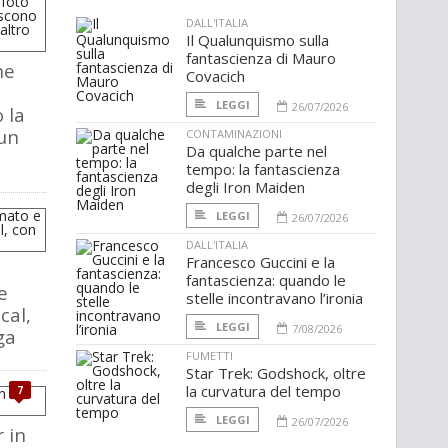
DALL'ITALIA
Il Qualunquismo sulla
fantascienza di Mauro
ne
Covacich
LEGGI
26/07/2026
 la
un
CONTAMINAZIONI
Da qualche parte nel
tempo: la fantascienza
degli Iron Maiden
LEGGI
26/07/2026
DALL'ITALIA
Francesco Guccini e la
fantascienza: quando le
e
stelle incontravano l’ironia
cal,
LEGGI
7/08/2026
ga
FUMETTI
Star Trek: Godshock, oltre
la curvatura del tempo
7
LEGGI
26/07/2026
 in