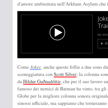
d'amore ambientata nell'Arkham Asylum che i
Jok
Trai
DA YO
P
Come
Joker
, anche queste follie a due sono di
sceneggiatura con
Scott Silver
; la colonna son
da
Hildur Guðnadóttir
, che per il suo lavoro s
famoso dei nemici di Batman ha vinto, tra gli
Globe per la migliore colonna sonora original
sinossi ufficiale, ma sappiamo che torneranno 