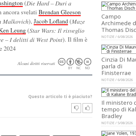
ashington
(
Die Hard – Duri a
on ancora svelati
Brendan Gleeson
Campo
),
Jacob Lofland
(
n Malkovich
Maze
Archimede d
Thomas Dis
Ken Leung
(
Star Wars: Il risveglio
NOTIZIE / 6/08/2026
). Il film è
 – I delitti di West Point
re 2024
Cinzia Di Ma
Alcuni diritti riservati
parla di
Finisterrae
NOTIZIE / 6/08/2026
Questo articolo ti è piaciuto?
Il ministero 
tempo di Ka
Bradley
NOTIZIE / 5/08/2026