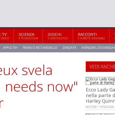
E TV
SCIENZA
GIOCHI
RACCONTI
 VIDEO
E TECNOLOGIA
E VIDEOGIOCHI
E FUMETTI ORIGINALI
APPLE TV+
FRANCO RICCIARDIELLO
ZENDAYA
AVENGERS: DOOMSDA
eux svela
VEDI ANCH
d needs now"
Ecco Lady G
nella parte d
r
Harley Quin
NOTIZIE / 16/02/2024