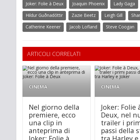
Joker: Folie à Deux
Joaquin Phoenix
Lady Gaga
Hildur Guðnadóttir
Zazie Beetz
Leigh Gill
Sha
Catherine Keener
Jacob Lofland
Steve Coogan
ARTICOLI CORRELATI
CINEMA
CINEMA
Nel giorno della
Joker: Folie 
premiere, ecco
Deux, nel n
una clip in
trailer i pri
anteprima di
passi della s
Joker: Folie à
tra Harley e