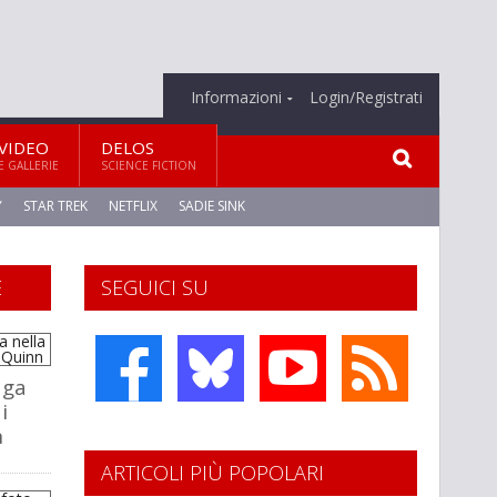
Informazioni
Login/Registrati
VIDEO
DELOS
E GALLERIE
SCIENCE FICTION
Y
STAR TREK
NETFLIX
SADIE SINK
E
SEGUICI SU
aga
i
n
ARTICOLI PIÙ POPOLARI