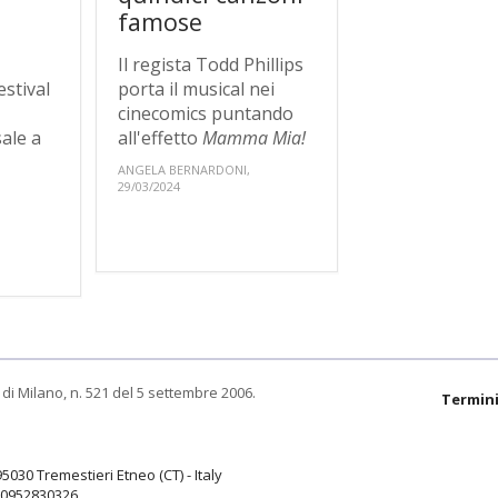
famose
Il regista Todd Phillips
estival
porta il musical nei
cinecomics puntando
sale a
all'effetto
Mamma Mia!
ANGELA BERNARDONI,
29/03/2024
di Milano, n. 521 del 5 settembre 2006.
Termini
95030 Tremestieri Etneo (CT) - Italy
9.0952830326