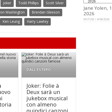
Joker
Todd Phillips
Scott Silver
Jane Yolen, 
ron Washington
Brendan Gleeson
2026
NOTIZIE / 4/08/2026
Ken Leung
Harry Lawtey
DALL'ESTERO
à
Joker: Folie à
uovo
Deux sarà un
mi
jukebox musical
toria
con almeno
quindici canzoni