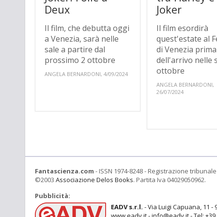
Deux
Joker
Il film, che debutta oggi
Il film esordirà
a Venezia, sarà nelle
quest'estate al F
sale a partire dal
di Venezia prima
prossimo 2 ottobre
dell'arrivo nelle 
ottobre
ANGELA BERNARDONI, 4/09/2024
ANGELA BERNARDONI,
26/07/2024
Fantascienza.com
- ISSN 1974-8248 - Registrazione tribunale 
©2003
Associazione Delos Books
. Partita Iva 04029050962.
Pubblicità:
EADV s.r.l.
- Via Luigi Capuana, 11 - 
www.eadv.it - info@eadv.it - Tel: +3