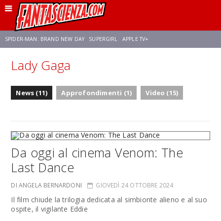
SPIDER-MAN: BRAND NEW DAY
SUPERGIRL
APPLE TV+
Lady Gaga
FRANCO RICCIARDIELLO
ZENDAYA
AVENGERS: DOOMSDAY
STAR TREK
News (11)
Approfondimenti (1)
Video (15)
NETFLIX
SADIE SINK
STAR TREK: STRANGE NEW WORLDS
Da oggi al cinema Venom: The
Last Dance
DI ANGELA BERNARDONI
GIOVEDÌ 24 OTTOBRE 2024
Il film chiude la trilogia dedicata al simbionte alieno e al suo
ospite, il vigilante Eddie