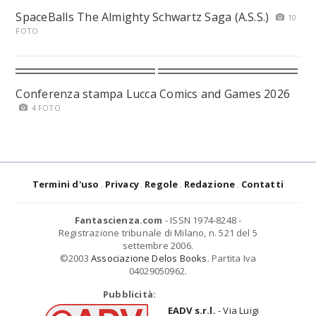
SpaceBalls The Almighty Schwartz Saga (A.S.S.)
10
FOTO
Conferenza stampa Lucca Comics and Games 2026
4 FOTO
Termini d'uso
Privacy
Regole
Redazione
Contatti
Fantascienza.com
- ISSN 1974-8248 -
Registrazione tribunale di Milano, n. 521 del 5
settembre 2006.
©2003
Associazione Delos Books
. Partita Iva
04029050962.
Pubblicità:
EADV s.r.l.
- Via Luigi