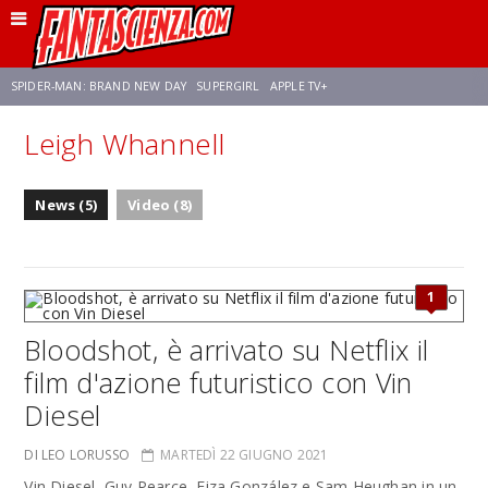
SPIDER-MAN: BRAND NEW DAY
SUPERGIRL
APPLE TV+
Leigh Whannell
FRANCO RICCIARDIELLO
ZENDAYA
STAR TREK
AVENGERS: DOOMSDAY
News (5)
Video (8)
NETFLIX
SADIE SINK
STAR TREK: STRANGE NEW WORLDS
1
Bloodshot, è arrivato su Netflix il
film d'azione futuristico con Vin
Diesel
DI LEO LORUSSO
MARTEDÌ 22 GIUGNO 2021
Vin Diesel, Guy Pearce, Eiza González e Sam Heughan in un